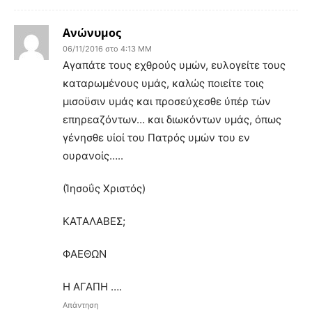
Ανώνυμος
06/11/2016 στο 4:13 ΜΜ
Αγαπάτε τους εχθρούς υμών, ευλογείτε τους
καταρωμένους υμάς, καλώς ποιείτε τοις
μισοϋσιν υμάς και προσεύχεσθε ύπέρ τών
επηρεαζόντων… και διωκόντων υμάς, όπως
γένησθε υίοί του Πατρός υμών του εν
ουρανοίς…..
(Ίησοΰς Χριστός)
ΚΑΤΑΛΑΒΕΣ;
ΦΑΕΘΩΝ
Η ΑΓΑΠΗ ….
Απάντηση