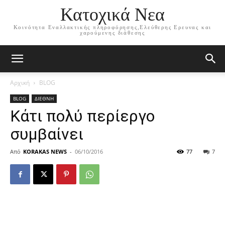
Κατοχικά Νεα
Κοινότητα Εναλλακτικής πληροφόρησης,Ελεύθερης Ερευνας και
χαρούμενης διάθεσης
Αρχική
BLOG
BLOG
ΔΙΕΘΝΗ
Κάτι πολύ περίεργο
συμβαίνει
Από
KORAKAS NEWS
-
06/10/2016
77
7