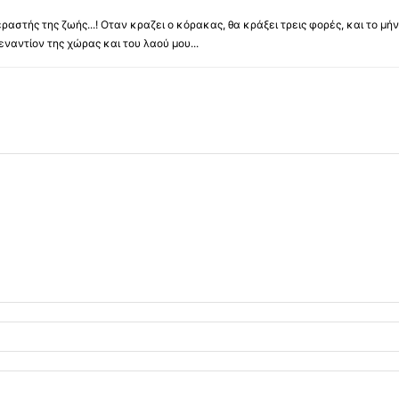
ραστής της ζωής...! Οταν κραζει ο κόρακας, θα κράξει τρεις φορές, και το μή
αντίον της χώρας και του λαού μου...