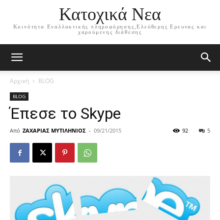
Κατοχικά Νεα
Κοινότητα Εναλλακτικής πληροφόρησης,Ελεύθερης Ερευνας και
χαρούμενης διάθεσης
Αρχική
BLOG
BLOG
Έπεσε το Skype
Από
ΖΑΧΑΡΙΑΣ ΜΥΤΙΛΗΝΙΟΣ
-
09/21/2015
92
5