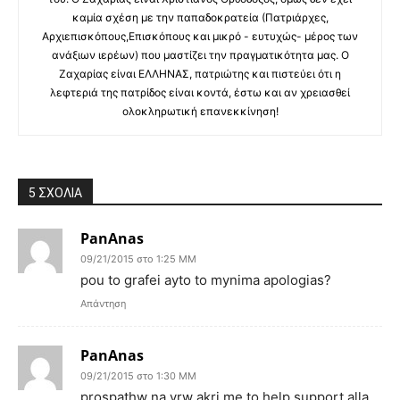
καμία σχέση με την παπαδοκρατεία (Πατριάρχες,
Αρχιεπισκόπους,Επισκόπους και μικρό - ευτυχώς- μέρος των
ανάξιων ιερέων) που μαστίζει την πραγματικότητα μας. Ο
Ζαχαρίας είναι ΕΛΛΗΝΑΣ, πατριώτης και πιστεύει ότι η
λεφτεριά της πατρίδος είναι κοντά, έστω και αν χρειασθεί
ολοκληρωτική επανεκκίνηση!
5 ΣΧΟΛΙΑ
PanAnas
09/21/2015 στο 1:25 ΜΜ
pou to grafei ayto to mynima apologias?
Απάντηση
PanAnas
09/21/2015 στο 1:30 ΜΜ
prospathw na vrw akri me to help support alla…