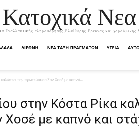
Κατοχικά Νεα
τα Εναλλακτικής πληροφόρησης,Ελεύθερης Ερευνας και χαρούμενης 
ΛΛΑΔΑ
ΔΙΕΘΝΗ
ΝΕΑ ΤΑΞΗ ΠΡΑΓΜΑΤΩΝ
ΥΓΕΙΑ
ΑΥΤ
 καλύπτει την πρωτεύουσα Σαν Χοσέ με καπνό...
ου στην Κόστα Ρίκα κα
 Χοσέ με καπνό και στά