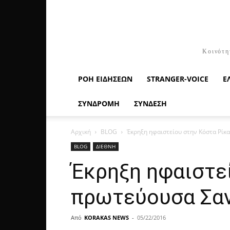
Κοινότη
ΡΟΉ ΕΙΔΉΣΕΩΝ
STRANGER-VOICE
Ε
ΣΥΝΔΡΟΜΗ
ΣΥΝΔΕΣΗ
Αρχική
BLOG
Έκρηξη ηφαιστείου στην Κόστα Ρίκα
BLOG
ΔΙΕΘΝΗ
Έκρηξη ηφαιστεί
πρωτεύουσα Σαν
Από
KORAKAS NEWS
-
05/22/2016