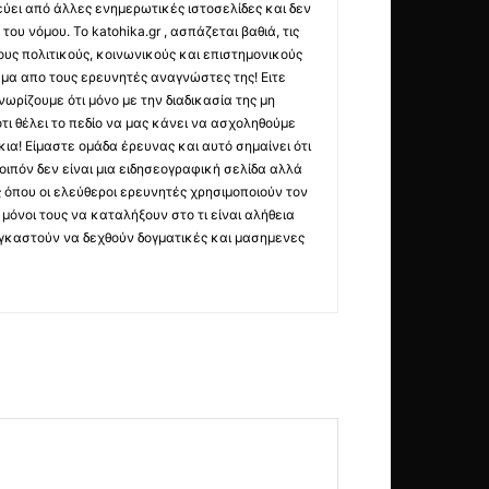
εύει από άλλες ενημερωτικές ιστοσελίδες και δεν
ου νόμου. Το katohika.gr , ασπάζεται βαθιά, τις
υς πολιτικούς, κοινωνικούς και επιστημονικούς
μα απο τους ερευνητές αναγνώστες της! Ειτε
ωρίζουμε ότι μόνο με την διαδικασία της μη
τι θέλει το πεδίο να μας κάνει να ασχοληθούμε
ια! Είμαστε ομάδα έρευνας και αυτό σημαίνει ότι
οιπόν δεν είναι μια ειδησεογραφική σελίδα αλλά
ς όπου οι ελεύθεροι ερευνητές χρησιμοποιούν τον
όνοι τους να καταλήξουν στο τι είναι αλήθεια
ναγκαστούν να δεχθούν δογματικές και μασημενες