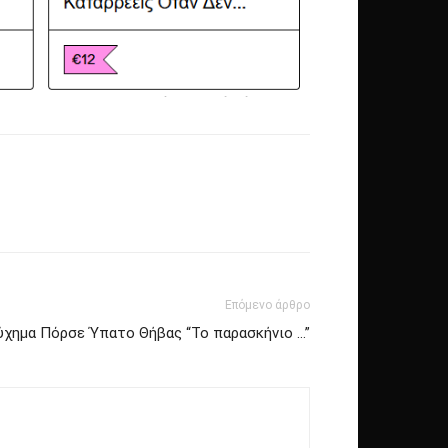
Επόμενο άρθρο
χημα Πόρσε Ύπατο Θήβας “Το παρασκήνιο …”