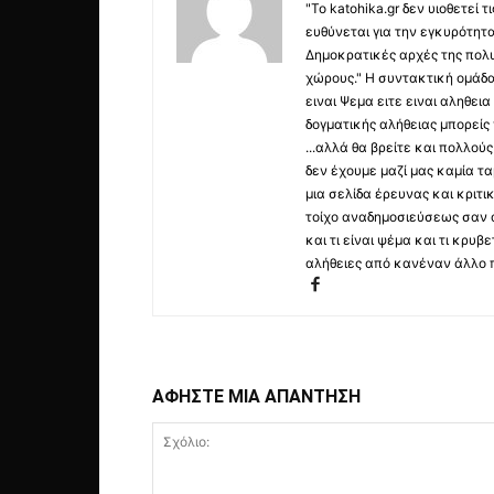
"Το katohika.gr δεν υιοθετεί
ευθύνεται για την εγκυρότητα,
Δημοκρατικές αρχές της πολυ
χώρους." Η συντακτική ομάδ
ειναι Ψεμα ειτε ειναι αληθει
δογματικής αλήθειας μπορείς 
...αλλά θα βρείτε και πολλο
δεν έχουμε μαζί μας καμία τ
μια σελίδα έρευνας και κριτι
τοίχο αναδημοσιεύσεως σαν α
και τι είναι ψέμα και τι κρ
αλήθειες από κανέναν άλλο 
ΑΦΗΣΤΕ ΜΙΑ ΑΠΑΝΤΗΣΗ