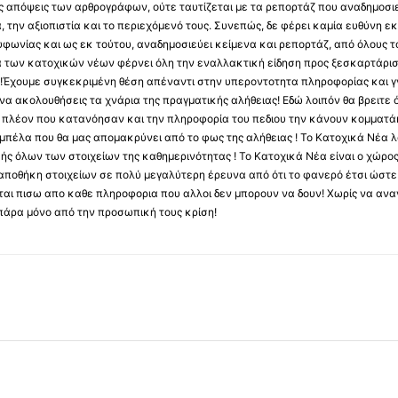
 τις απόψεις των αρθρογράφων, ούτε ταυτίζεται με τα ρεπορτάζ που αναδημοσι
 την αξιοπιστία και το περιεχόμενό τους. Συνεπώς, δε φέρει καμία ευθύνη εκ τ
φωνίας και ως εκ τούτου, αναδημοσιεύει κείμενα και ρεπορτάζ, από όλους το
α των κατοχικών νέων φέρνει όλη την εναλλακτική είδηση προς ξεσκαρτάρισ
α !Έχουμε συγκεκριμένη θέση απέναντι στην υπεροντοτητα πληροφορίας και γν
να ακολουθήσεις τα χνάρια της πραγματικής αλήθειας! Εδώ λοιπόν θα βρειτε ό
ύς πλέον που κατανόησαν και την πληροφορία του πεδιου την κάνουν κομματάκ
αμπέλα που θα μας απομακρύνει από το φως της αλήθειας ! Το Κατοχικά Νέα λ
κής όλων των στοιχείων της καθημερινότητας ! Το Κατοχικά Νέα είναι ο χώρο
ποθήκη στοιχείων σε πολύ μεγαλύτερη έρευνα από ότι το φανερό έτσι ώστε μ
υβεται πισω απο καθε πληροφορια που αλλοι δεν μπορουν να δουν! Χωρίς να α
πάρα μόνο από την προσωπική τους κρίση!