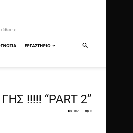
διάθεσης
ΟΓΝΩΣΙΑ
ΕΡΓΑΣΤΗΡΙΟ
Σ !!!!! “PART 2”
102
0