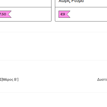
Μέρος Β΄]
Δυστύ