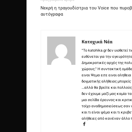
Νεκρή η τραγουδίστρια του Voice που πυρο
αυτόγραφα
Κατοχικά Νέα
"Το katohika.gr δεν υιοθετεί
ευθύνεται για την εγκυρότητα,
Δημοκρατικές αρχές της πολυ
χώρους." Η συντακτική ομάδ
ειναι Ψεμα ειτε ειναι αληθει
δογματικής αλήθειας μπορείς 
...αλλά θα βρείτε και πολλο
δεν έχουμε μαζί μας καμία τ
μια σελίδα έρευνας και κριτι
τοίχο αναδημοσιεύσεως σαν α
και τι είναι ψέμα και τι κρ
αλήθειες από κανέναν άλλο 