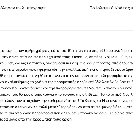
βόλησαν ενώ υπέγραφε
Το Ισλαμικό Κράτος 
 τις απόψεις των αρθρογράφων, ούτε ταυτίζεται με τα ρεπορτάζ που αναδημοσι
 την αξιοπιστία και το περιεχόμενό τους. Συνεπώς, δε φέρει καμία ευθύνη εκ τ
φωνίας και ως εκ τούτου, αναδημοσιεύει κείμενα και ρεπορτάζ, από όλους το
α των κατοχικών νέων φέρνει όλη την εναλλακτική είδηση προς ξεσκαρτάρισ
α !Έχουμε συγκεκριμένη θέση απέναντι στην υπεροντοτητα πληροφορίας και γν
να ακολουθήσεις τα χνάρια της πραγματικής αλήθειας! Εδώ λοιπόν θα βρειτε ό
ύς πλέον που κατανόησαν και την πληροφορία του πεδιου την κάνουν κομματάκ
αμπέλα που θα μας απομακρύνει από το φως της αλήθειας ! Το Κατοχικά Νέα λ
κής όλων των στοιχείων της καθημερινότητας ! Το Κατοχικά Νέα είναι ο χώρο
ποθήκη στοιχείων σε πολύ μεγαλύτερη έρευνα από ότι το φανερό έτσι ώστε μ
υβεται πισω απο καθε πληροφορια που αλλοι δεν μπορουν να δουν! Χωρίς να α
πάρα μόνο από την προσωπική τους κρίση!