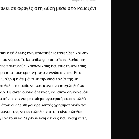
καλεί σε σφαγές στη Δύση μέσα στο Ραμαζάνι
εύει από άλλες ενημερωτικές ιστοσελίδες και δεν
ου νόμου. Το katohika.gr , ασπάζεται βαθιά, τις
υς πολιτικούς, κοινωνικούς και επιστημονικούς
μα απο τους ερευνητές αναγνώστες της! Ειτε
ωρίζουμε ότι μόνο με την διαδικασία της μη
τι θέλει το πεδίο να μας κάνει να ασχοληθούμε
ια! Είμαστε ομάδα έρευνας και αυτό σημαίνει ότι
οιπόν δεν είναι μια ειδησεογραφική σελίδα αλλά
ς όπου οι ελεύθεροι ερευνητές χρησιμοποιούν τον
όνοι τους να καταλήξουν στο τι είναι αλήθεια
ναγκαστούν να δεχθούν δογματικές και μασημενες