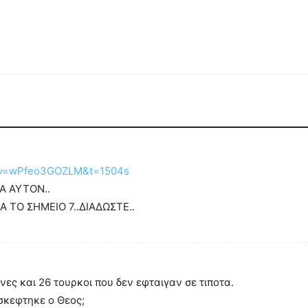
h?v=wPfeo3GOZLM&t=1504s
Α ΑΥΤΟΝ..
Α ΤΟ ΣΗΜΕΙΟ 7..ΔΙΑΔΩΣΤΕ..
νες και 26 τουρκοι που δεν εφταιγαν σε τιποτα.
σκεφτηκε ο Θεος;