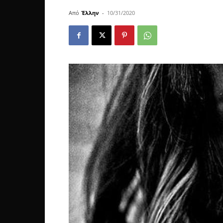
Από
Έλλην
-
10/31/2020