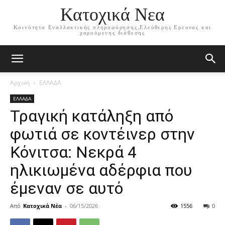
Κατοχικά Νεα
Κοινότητα Εναλλακτικής πληροφόρησης,Ελεύθερης Ερευνας και
χαρούμενης διάθεσης
Αρχική
ΕΛΛΑΔΑ
ΕΛΛΑΔΑ
Τραγική κατάληξη από
φωτιά σε κοντέινερ στην
Κόνιτσα: Νεκρά 4
ηλικιωμένα αδέρφια που
έμεναν σε αυτό
Από
Κατοχικά Νέα
-
06/15/2026
1556
0