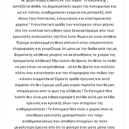
δε φέρει καμία ευθύνη εκ του νόμου. Το katohika.gr ,
ασπάζεται βαθιά, τις Δημοκρατικές αρχές της πολυφωνίας και
ως εκ τούτου, αναδημοσιεύει κείμενα και ρεπορτάζ, από
όλους τους πολιτικούς, κοινωνικούς και επιστημονικούς
χώρους." Η συντακτική ομάδα των κατοχικών νέων φέρνει
όλη την εναλλακτική είδηση προς ξεσκαρτάρισμα απο τους
ερευνητές αναγνώστες της! Ειτε ειναι Ψεμα ειτε ειναι αληθεια
!Έχουμε συγκεκριμένη θέση απέναντι στην υπεροντοτητα
πληροφορίας και γνωρίζουμε ότι μόνο με την διαδικασία της μη
δογματικής αλήθειας μπορείς να ακολουθήσεις τα χνάρια της
πραγματικής αλήθειας! Εδώ λοιπόν θα βρειτε ότι θέλει το πεδίο
να μας κάνει να ασχοληθούμε ...αλλά θα βρείτε και πολλούς
πλέον που κατανόησαν και την πληροφορία του πεδιου την
κάνουν κομματάκια! Είμαστε ομάδα έρευνας και αυτό
σημαίνει ότι δεν έχουμε μαζί μας καμία ταμπέλα που θα μας
απομακρύνει από το φως της αλήθειας ! Το Κατοχικά Νέα
λοιπόν δεν είναι μια ειδησεογραφική σελίδα αλλά μια σελίδα
έρευνας και κριτικής όλων των στοιχείων της
καθημερινότητας ! Το Κατοχικά Νέα είναι ο χώρος όπου οι
ελεύθεροι ερευνητές χρησιμοποιούν τον τοίχο
αναδημοσιεύσεως σαν αποθήκη στοιχείων σε πολύ
μεγαλύτερη έρευνα από ότι το φανερό έτσι ώστε μόνοι τους