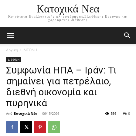
Κατοχικά Νεα
Κοινότητα Εναλλακτικής πληροφόρησης,Ελεύθερης Ερευνας και
χαρούμενης διάθεσης
Αρχική
ΔΙΕΘΝΗ
ΔΙΕΘΝΗ
Συμφωνία ΗΠΑ – Ιράν: Τι
σημαίνει για πετρέλαιο,
διεθνή οικονομία και
πυρηνικά
Από
Κατοχικά Νέα
-
06/15/2026
536
0