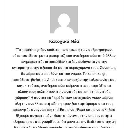
Κατοχικά Νέα
"Το katohika.gr δεν υιοθετεί τις απόψεις των αρθρογράφων,
ούτε ταυτίζεται με τα ρεπορτάζ που αναδημοσιεύει από άλλες
ενημερωτικές ιστοσελίδες και δεν ευθύνεται για την
εγκυρότητα, την αξιοπιστία και το περιεχόμενό τους. Συνεπώς,
δε φέρει καμία ευθύνη εκ του νόμου. Το katohika.gr ,
ασπάζεται βαθιά, τις Δημοκρατικές αρχές της πολυφωνίας και
ως εκ τούτου, αναδημοσιεύει κείμενα και ρεπορτάζ, από
όλους τους πολιτικούς, κοινωνικούς και επιστημονικούς
χώρους." Η συντακτική ομάδα των κατοχικών νέων φέρνει
όλη την εναλλακτική είδηση προς ξεσκαρτάρισμα απο τους
ερευνητές αναγνώστες της! Ειτε ειναι Ψεμα ειτε ειναι αληθεια
!Έχουμε συγκεκριμένη θέση απέναντι στην υπεροντοτητα
πληροφορίας και γνωρίζουμε ότι μόνο με την διαδικασία της μη
δογματικής αλήθειας μπορείς να ακολουθήσεις τα χνάρια της