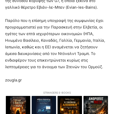
της συνόδου κορυφής των G7, η οποία ξεκινά στο
γαλλικό θέρετρο Εβιάν-λε-Μπεν (Evian-les-Bains).
Παρόλο που η επίσημη υπογραφή της συμφωνίας έχει
προγραμματιστεί για την Παρασκευή στην Ελβετία, οι
ηγέτες των επτά ισχυρότερων οικονομιών (ΗΠΑ,
Ηνωμένο Βασίλειο, Καναδάς, Γαλλία, Γερμανία, Ιταλία,
Ιαπωνία, καθώς και η ΕΕ) αναμένεται να ζητήσουν
άμεσα διευκρινίσεις από τον Ντόναλντ Τραμπ. Το
ενδιαφέρον τους επικεντρώνεται κυρίως στις
λεπτομέρειες για το άνοιγμα των Στενών του Ορμούζ.
zougla.gr
STRANGERS E-BOOKS