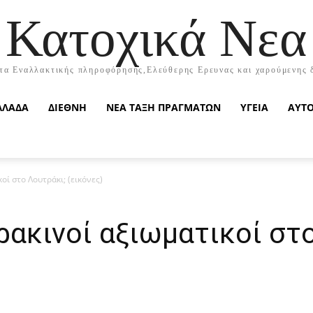
Κατοχικά Νεα
τα Εναλλακτικής πληροφόρησης,Ελεύθερης Ερευνας και χαρούμενης 
ΛΛΑΔΑ
ΔΙΕΘΝΗ
ΝΕΑ ΤΑΞΗ ΠΡΑΓΜΑΤΩΝ
ΥΓΕΙΑ
ΑΥΤ
οί στο Λουτράκι; (εικόνες)
Ιρακινοί αξιωματικοί στ