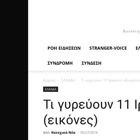
Κοινότη
ΡΟΉ ΕΙΔΉΣΕΩΝ
STRANGER-VOICE
Ε
ΣΥΝΔΡΟΜΗ
ΣΥΝΔΕΣΗ
Αρχική
ΕΛΛΑΔΑ
Τι γυρεύουν 11 Ιρακινοί αξιωματικ
ΕΛΛΑΔΑ
Τι γυρεύουν 11 
(εικόνες)
Από
Κατοχικά Νέα
-
05/27/2016