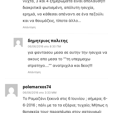
νύχτα, 3 και 4 ξημερώματα είναι απόλαυση!!!
διακριτικά φωτισμένη, απόλυτη ησυχία,
ερημιά, να κάθεσαι απέναντι σε ένα πεζούλι
και να θαυμάζεις, τίποτα άλλο…
Απάντηση
δημητριος πολιτης
06/06/2016 στο 8:30 ΠΜ
για φαντασου μεσα σε αυτην την ησυχια να
ακους απο μεσα το “”τη υπερμαχω
στρατηγο….”” ανατριχιλα και δεος!!!
Απάντηση
polemarxos74
06/06/2016 στο 3:33 ΜΜ
Το Ραμαζάνι ξεκινά στις 6 Ιουνίου ; σήμερα; 6-
6-2016 ; πάλι με τα τα εξάρια; τυχαίο; Μήπως η
θρησκεία τους παραπέμπει στον σατανισμό;