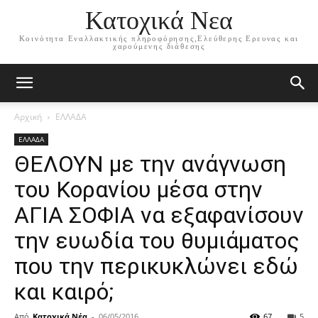
Κατοχικά Νεα
Κοινότητα Εναλλακτικής πληροφόρησης,Ελεύθερης Ερευνας και
χαρούμενης διάθεσης
Αρχική
ΕΛΛΑΔΑ
ΕΛΛΑΔΑ
ΘΕΛΟΥΝ με την ανάγνωση
του Κορανίου μέσα στην
ΑΓΙΑ ΣΟΦΙΑ να εξαφανίσουν
την ευωδία του θυμιάματος
που την περικυκλώνει εδώ
και καιρό;
Από
Κατοχικά Νέα
-
06/05/2016
67
5