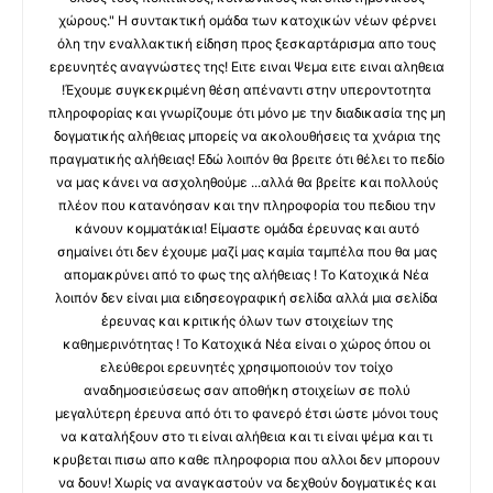
χώρους." Η συντακτική ομάδα των κατοχικών νέων φέρνει
όλη την εναλλακτική είδηση προς ξεσκαρτάρισμα απο τους
ερευνητές αναγνώστες της! Ειτε ειναι Ψεμα ειτε ειναι αληθεια
!Έχουμε συγκεκριμένη θέση απέναντι στην υπεροντοτητα
πληροφορίας και γνωρίζουμε ότι μόνο με την διαδικασία της μη
δογματικής αλήθειας μπορείς να ακολουθήσεις τα χνάρια της
πραγματικής αλήθειας! Εδώ λοιπόν θα βρειτε ότι θέλει το πεδίο
να μας κάνει να ασχοληθούμε ...αλλά θα βρείτε και πολλούς
πλέον που κατανόησαν και την πληροφορία του πεδιου την
κάνουν κομματάκια! Είμαστε ομάδα έρευνας και αυτό
σημαίνει ότι δεν έχουμε μαζί μας καμία ταμπέλα που θα μας
απομακρύνει από το φως της αλήθειας ! Το Κατοχικά Νέα
λοιπόν δεν είναι μια ειδησεογραφική σελίδα αλλά μια σελίδα
έρευνας και κριτικής όλων των στοιχείων της
καθημερινότητας ! Το Κατοχικά Νέα είναι ο χώρος όπου οι
ελεύθεροι ερευνητές χρησιμοποιούν τον τοίχο
αναδημοσιεύσεως σαν αποθήκη στοιχείων σε πολύ
μεγαλύτερη έρευνα από ότι το φανερό έτσι ώστε μόνοι τους
να καταλήξουν στο τι είναι αλήθεια και τι είναι ψέμα και τι
κρυβεται πισω απο καθε πληροφορια που αλλοι δεν μπορουν
να δουν! Χωρίς να αναγκαστούν να δεχθούν δογματικές και