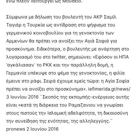
ενώ πλέον λειτουργεί ως Μουσείο.
Σύμφωνα με δήλωση του βουλευτή του ΑΚΡ Σαμίλ
Ταγιάρ η Τουρκία ως αντίδραση στο ψήφισμα του
γερμανικού κοινοβουλίου για τη γενοκτονία των
Αρμενίων θα πρέπει να ανοίξει την Αγιά Σοφιά για
προσκύνημα. Ειδικότερα, ο βουλευτής με ανάρτηση στο
λογαριασμό του στο twitter, σημειώνει: «Εφόσον οι ΗΠΑ
‘αγκάλιασαν΄ το ΡΚΚ και την παράλληλη δομή, η
Γερμανία υπέκυψε στο ψέμα της γενοκτονίας, η φιλία
έμεινε στο ράφι. Σειρά έχουμε εμείς τώρα: η Αγία Σοφία
πρέπει να ανοίξει στο προσκύνημα». iefimerida.gr/news/
3 Ιουνίου 2016 ¨Σκοπός της εκπομπής-ενέργειας αυτής
είναι «κατά τη διάρκεια του Ραμαζανιου να γνωρίσει
στους πιστούς την Ισλαμική αδελφότητα, τη δικαιοσύνη
την συνείδηση ​​της ενότητας, της αλληλεγγύης.¨
pronews 2 Ιουνίου 2016