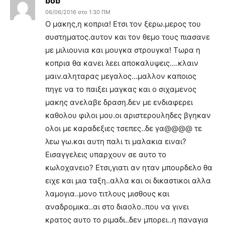
bob
06/06/2016 στο 1:30 ΠΜ
Ο μακης,η κοπρια! Ετσι τον ξερω.μερος του
συστηματος.αυτον και τον θεμο τους πιασανε
με μιλιουνια και μουγκα στρουγκα! Τωρα η
κοπρια θα κανει λεει αποκαλυψεις….κλαιν
μαιν.αληταρας μεγαλος…μαλλον καποιος
πηγε να το παιξει μαγκας και ο σιχαμενος
μακης ανελαβε δραση.δεν με ενδιαφερει
καθολου φιλοι μου.οι αριστερουληδες βγηκαν
ολοι με καραδεξιες τσεπες..δε γα@@@@ τε
λεω γω.και αυτη παλι τι μαλακια ειναι?
Εισαγγελεις υπαρχουν σε αυτο το
κωλοχανειο? Ετσι,γιατι αν ηταν μπουρδελο θα
ειχε και μια ταξη..αλλα και οι δικαστικοι αλλα
λαμογια..μονο τιτλους μισθους και
αναδρομικα..αι στο διαολο..που να γινει
κρατος αυτο το ριμαδι..δεν μπορει..η παναγια