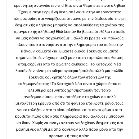
ερευνητές αναγνώστες της! Ειτε ειναι Ψεμα ειτε ειναι αληθεια
!Έχουμε συγκεκριμένη θέση απέναντι στην υπεροντοτητα
πληροφορίας και γνωρίζουμε ότι μόνο με την διαδικασία της μη
δογματικής αλήθειας μπορείς να ακολουθήσεις τα χνάρια της
πραγματικής αλήθειας! Εδώ λοιπόν θα βρειτε ότι θέλει το πεδίο
να μας κάνει να ασχοληθούμε ...αλλά θα βρείτε και πολλούς
πλέον που κατανόησαν και την πληροφορία του πεδιου την
κάνουν κομματάκια! Είμαστε ομάδα έρευνας και αυτό
σημαίνει ότι δεν έχουμε μαζί μας καμία ταμπέλα που θα μας
απομακρύνει από το φως της αλήθειας ! Το Κατοχικά Νέα
λοιπόν δεν είναι μια ειδησεογραφική σελίδα αλλά μια σελίδα
έρευνας και κριτικής όλων των στοιχείων της
καθημερινότητας ! Το Κατοχικά Νέα είναι ο χώρος όπου οι
ελεύθεροι ερευνητές χρησιμοποιούν τον τοίχο
αναδημοσιεύσεως σαν αποθήκη στοιχείων σε πολύ
μεγαλύτερη έρευνα από ότι το φανερό έτσι ώστε μόνοι τους
να καταλήξουν στο τι είναι αλήθεια και τι είναι ψέμα και τι
κρυβεται πισω απο καθε πληροφορια που αλλοι δεν μπορουν
να δουν! Χωρίς να αναγκαστούν να δεχθούν δογματικές και
μασημενες αλήθειες από κανέναν άλλο πάρα μόνο από την
προσωπική τους κρίση!