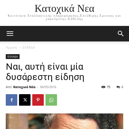
Κατοχικά Νεα
Κοινότητα Εναλλακτικής πληροφόρησης,Ελεύθερης Ερευνας και
χαρούμενης διάθεσης
Αρχική
ΕΛΛΑΔΑ
ΕΛΛΑΔΑ
Ναι, αυτή είναι μία
δυσάρεστη είδηση
Από
Κατοχικά Νέα
-
06/05/2016
75
6