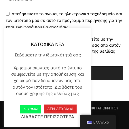
αποθηκεύστε το όνομα, το ηλεκτρονικό ταχυδρομείο και
τον ιστότοπό μου σε αυτό το πρόγραμμα περιήγησης για την
επόμενη φορά που θα σχολιάσω.
Χρησιμοποιώντας αυτό το έντυπο συμφωνείτε με την
KATOXIKA NEA
αποθήκευση και χειρισμό των δεδομένων σας από αυτόν
τον ιστότοπο..Διαβάστε του ορους χρήσης της σελίδας
Σεβόμαστε την ιδιωτικότητά σας
μας
*
Χρησιμοποιώντας αυτό το έντυπο
συμφωνείτε με την αποθήκευση και
χειρισμό των δεδομένων σας από
αυτόν τον ιστότοπο..Διαβάστε του
ορους χρήσης της σελίδας μας
Αρχικη KATOHIKA NEA
Login
Register
ΠΟΛΙΤΙΚΗ ΑΠΟΡΡΗΤΟΥ
ΔΕΝ ΔΕΧΟΜΑΙ
ΔΕΧΟΜΑΙ
ΟΡΟΙ ΧΡΗΣΗΣ
ΕΠΙΚΟΙΝΩΝΙΑ
ΔΙΑΒΑΣΤΕ ΠΕΡΙΣΣΟΤΕΡΑ
Ελληνικά
© Newspaper WordPress Theme by TagDiv