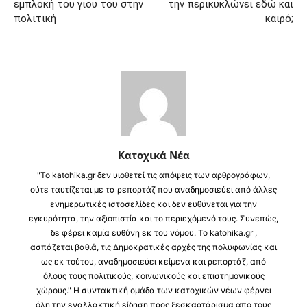
εμπλοκή του γιου του στην
την περικυκλώνει εδώ και
πολιτική
καιρό;
Κατοχικά Νέα
"Το katohika.gr δεν υιοθετεί τις απόψεις των αρθρογράφων,
ούτε ταυτίζεται με τα ρεπορτάζ που αναδημοσιεύει από άλλες
ενημερωτικές ιστοσελίδες και δεν ευθύνεται για την
εγκυρότητα, την αξιοπιστία και το περιεχόμενό τους. Συνεπώς,
δε φέρει καμία ευθύνη εκ του νόμου. Το katohika.gr ,
ασπάζεται βαθιά, τις Δημοκρατικές αρχές της πολυφωνίας και
ως εκ τούτου, αναδημοσιεύει κείμενα και ρεπορτάζ, από
όλους τους πολιτικούς, κοινωνικούς και επιστημονικούς
χώρους." Η συντακτική ομάδα των κατοχικών νέων φέρνει
όλη την εναλλακτική είδηση προς ξεσκαρτάρισμα απο τους