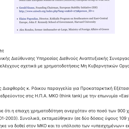
ht
ικής Διεύθυνσης Υπηρεσίας Διεθνούς Αναπτυξιακής Συνεργασί
ί ελέγχους σχετικά με χρηματοδοτήσεις Μη Κυβερνητικών Ορ
ς Διαφθοράς κ. Ράικου παραγγελία για Προκαταρκτική Εξέτασ
εύοντος στις Η.Π.Α. ΜΚΟ (think tank) με την επωνυμία «East 
ε ότι η επιαχη χρηματοδότηση ανερχόταν στο ποσό των 900 
001-2003). Συνολικά, εκταμιεύθηκαν (σε δύο δόσεις ύψους 109 χ
ηκε να δοθεί στον ΜΚΟ και το υπόλοιπο των «υπεσχημένων» ε