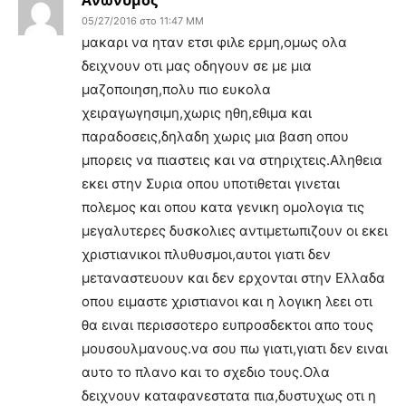
05/27/2016 στο 11:47 ΜΜ
μακαρι να ηταν ετσι φιλε ερμη,ομως ολα
δειχνουν οτι μας οδηγουν σε με μια
μαζοποιηση,πολυ πιο ευκολα
χειραγωγησιμη,χωρις ηθη,εθιμα και
παραδοσεις,δηλαδη χωρις μια βαση οπου
μπορεις να πιαστεις και να στηριχτεις.Αληθεια
εκει στην Συρια οπου υποτιθεται γινεται
πολεμος και οπου κατα γενικη ομολογια τις
μεγαλυτερες δυσκολιες αντιμετωπιζουν οι εκει
χριστιανικοι πλυθυσμοι,αυτοι γιατι δεν
μεταναστευουν και δεν ερχονται στην Ελλαδα
οπου ειμαστε χριστιανοι και η λογικη λεει οτι
θα ειναι περισσοτερο ευπροσδεκτοι απο τους
μουσουλμανους.να σου πω γιατι,γιατι δεν ειναι
αυτο το πλανο και το σχεδιο τους.Ολα
δειχνουν καταφανεστατα πια,δυστυχως οτι η