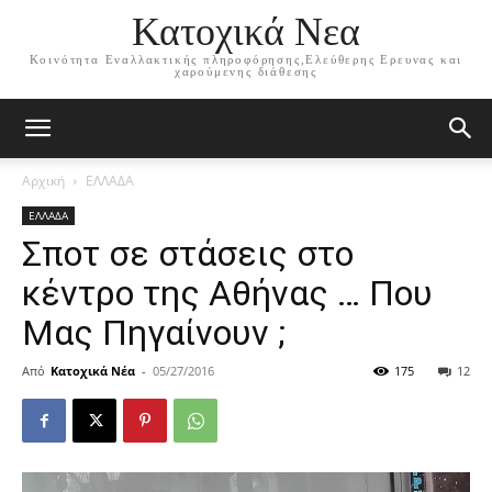
Κατοχικά Νεα
Κοινότητα Εναλλακτικής πληροφόρησης,Ελεύθερης Ερευνας και
χαρούμενης διάθεσης
Αρχική
ΕΛΛΑΔΑ
ΕΛΛΑΔΑ
Σποτ σε στάσεις στο
κέντρο της Αθήνας‏ … Που
Μας Πηγαίνουν ;
Από
Κατοχικά Νέα
-
05/27/2016
175
12