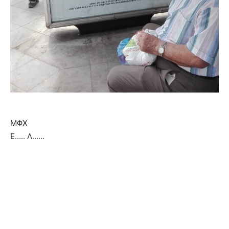
ΜΦΧ
Ε….. Λ……