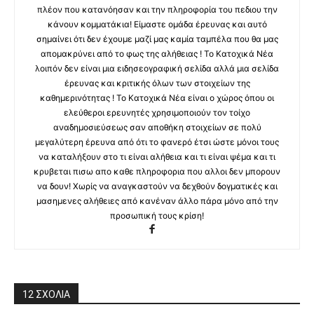
πλέον που κατανόησαν και την πληροφορία του πεδιου την
κάνουν κομματάκια! Είμαστε ομάδα έρευνας και αυτό
σημαίνει ότι δεν έχουμε μαζί μας καμία ταμπέλα που θα μας
απομακρύνει από το φως της αλήθειας ! Το Κατοχικά Νέα
λοιπόν δεν είναι μια ειδησεογραφική σελίδα αλλά μια σελίδα
έρευνας και κριτικής όλων των στοιχείων της
καθημερινότητας ! Το Κατοχικά Νέα είναι ο χώρος όπου οι
ελεύθεροι ερευνητές χρησιμοποιούν τον τοίχο
αναδημοσιεύσεως σαν αποθήκη στοιχείων σε πολύ
μεγαλύτερη έρευνα από ότι το φανερό έτσι ώστε μόνοι τους
να καταλήξουν στο τι είναι αλήθεια και τι είναι ψέμα και τι
κρυβεται πισω απο καθε πληροφορια που αλλοι δεν μπορουν
να δουν! Χωρίς να αναγκαστούν να δεχθούν δογματικές και
μασημενες αλήθειες από κανέναν άλλο πάρα μόνο από την
προσωπική τους κρίση!
12 ΣΧΟΛΙΑ