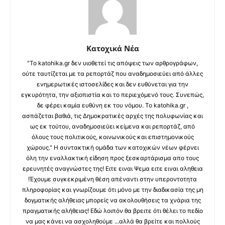
Κατοχικά Νέα
"Το katohika.gr δεν υιοθετεί τις απόψεις των αρθρογράφων,
ούτε ταυτίζεται με τα ρεπορτάζ που αναδημοσιεύει από άλλες
ενημερωτικές ιστοσελίδες και δεν ευθύνεται για την
εγκυρότητα, την αξιοπιστία και το περιεχόμενό τους. Συνεπώς,
δε φέρει καμία ευθύνη εκ του νόμου. Το katohika.gr ,
ασπάζεται βαθιά, τις Δημοκρατικές αρχές της πολυφωνίας και
ως εκ τούτου, αναδημοσιεύει κείμενα και ρεπορτάζ, από
όλους τους πολιτικούς, κοινωνικούς και επιστημονικούς
χώρους." Η συντακτική ομάδα των κατοχικών νέων φέρνει
όλη την εναλλακτική είδηση προς ξεσκαρτάρισμα απο τους
ερευνητές αναγνώστες της! Ειτε ειναι Ψεμα ειτε ειναι αληθεια
!Έχουμε συγκεκριμένη θέση απέναντι στην υπεροντοτητα
πληροφορίας και γνωρίζουμε ότι μόνο με την διαδικασία της μη
δογματικής αλήθειας μπορείς να ακολουθήσεις τα χνάρια της
πραγματικής αλήθειας! Εδώ λοιπόν θα βρειτε ότι θέλει το πεδίο
να μας κάνει να ασχοληθούμε ...αλλά θα βρείτε και πολλούς