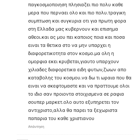
παγκοσμιοποιηση πλησιαζει πιο πολυ καθε
μερα που περναει ολο και πιο πολυ.τραγικη
συμπτωση και συγκυρια οτι για πρωτη φορα
στη Ελλαδα μας κυβερνουν και επισημα
αθεοι.και ας μου πει καποιος ποια και ποσα
ειναι τα θετικα στο να μην υπαρχει η
διαφορετικοτητα στον κοσμο.μα ολη η
ομορφια εκει κρυβεται,γιαυτο υπαρχουν
χιλιαδες διαφορετικα ειδη φυτων,ζωων απο
καταβολης του κοσμου.να δω τι ωραια που θα
ειναι να σκεφτομαστε και να πραττουμε ολοι
το ιδιο σαν προιοντα στοιχισμενα σε ραφια
σουπερ μαρκετ.ολο αυτο εξυπηρετει τον
αντιχριστο,αλλα θα παρει τα ξεχωριστα
παπαρια του καθε χριστιανου
Απάντηση