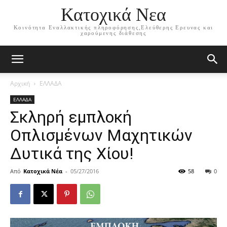
Κατοχικά Νεα
Κοινότητα Εναλλακτικής πληροφόρησης,Ελεύθερης Ερευνας και
χαρούμενης διάθεσης
Αρχική
ΕΛΛΑΔΑ
ΕΛΛΑΔΑ
Σκληρή εμπλοκή
Οπλισμένων Μαχητικών
Δυτικά της Χίου!
Από
Κατοχικά Νέα
-
05/27/2016
58
0