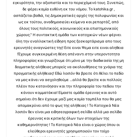
εγκυρότητα, την αξιοπιστία και το περιεχόμενό τους. Συνεπώς,
δε φέρει καμία ευθύνη εκ του νόμου. Το katohika.gr ,
ασπάζεται βαθιά, τις Δημοκρατικές αρχές της πολυφωνίας και
ως εκ τούτου, αναδημοσιεύει κείμενα και ρεπορτάζ, από
όλους τους πολιτικούς, κοινωνικούς και επιστημονικούς
χώρους." Η συντακτική ομάδα των κατοχικών νέων φέρνει
όλη την εναλλακτική είδηση προς ξεσκαρτάρισμα απο τους
ερευνητές αναγνώστες της! Ειτε ειναι Ψεμα ειτε ειναι αληθεια
!Έχουμε συγκεκριμένη θέση απέναντι στην υπεροντοτητα
πληροφορίας και γνωρίζουμε ότι μόνο με την διαδικασία της μη
δογματικής αλήθειας μπορείς να ακολουθήσεις τα χνάρια της
πραγματικής αλήθειας! Εδώ λοιπόν θα βρειτε ότι θέλει το πεδίο
να μας κάνει να ασχοληθούμε ...αλλά θα βρείτε και πολλούς
πλέον που κατανόησαν και την πληροφορία του πεδιου την
κάνουν κομματάκια! Είμαστε ομάδα έρευνας και αυτό
σημαίνει ότι δεν έχουμε μαζί μας καμία ταμπέλα που θα μας
απομακρύνει από το φως της αλήθειας ! Το Κατοχικά Νέα
λοιπόν δεν είναι μια ειδησεογραφική σελίδα αλλά μια σελίδα
έρευνας και κριτικής όλων των στοιχείων της
καθημερινότητας ! Το Κατοχικά Νέα είναι ο χώρος όπου οι
ελεύθεροι ερευνητές χρησιμοποιούν τον τοίχο