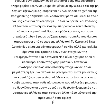
!Έχουμε συγκεκριμένη θέση απέναντι στην υπεροντοτητα
πληροφορίας και γνωρίζουμε ότι μόνο με την διαδικασία της μη
δογματικής αλήθειας μπορείς να ακολουθήσεις τα χνάρια της
πραγματικής αλήθειας! Εδώ λοιπόν θα βρειτε ότι θέλει το πεδίο
να μας κάνει να ασχοληθούμε ...αλλά θα βρείτε και πολλούς
πλέον που κατανόησαν και την πληροφορία του πεδιου την
κάνουν κομματάκια! Είμαστε ομάδα έρευνας και αυτό
σημαίνει ότι δεν έχουμε μαζί μας καμία ταμπέλα που θα μας
απομακρύνει από το φως της αλήθειας ! Το Κατοχικά Νέα
λοιπόν δεν είναι μια ειδησεογραφική σελίδα αλλά μια σελίδα
έρευνας και κριτικής όλων των στοιχείων της
καθημερινότητας ! Το Κατοχικά Νέα είναι ο χώρος όπου οι
ελεύθεροι ερευνητές χρησιμοποιούν τον τοίχο
αναδημοσιεύσεως σαν αποθήκη στοιχείων σε πολύ
μεγαλύτερη έρευνα από ότι το φανερό έτσι ώστε μόνοι τους
να καταλήξουν στο τι είναι αλήθεια και τι είναι ψέμα και τι
κρυβεται πισω απο καθε πληροφορια που αλλοι δεν μπορουν
να δουν! Χωρίς να αναγκαστούν να δεχθούν δογματικές και
μασημενες αλήθειες από κανέναν άλλο πάρα μόνο από την
προσωπική τους κρίση!