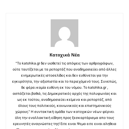
Κατοχικά Νέα
"Το katohika.gr δεν υιοθετεί τις απόψεις των αρθρογράφων,
ούτε ταυτίζεται με τα ρεπορτάζ που αναδημοσιεύει από άλλες
ενημερωτικές ιστοσελίδες και δεν ευθύνεται για την
εγκυρότητα, την αξιοπιστία και το περιεχόμενό τους. Συνεπώς,
δε φέρει καμία ευθύνη εκ του νόμου. Το katohika.gr ,
ασπάζεται βαθιά, τις Δημοκρατικές αρχές της πολυφωνίας και
ως εκ τούτου, αναδημοσιεύει κείμενα και ρεπορτάζ, από
όλους τους πολιτικούς, κοινωνικούς και επιστημονικούς
χώρους." Η συντακτική ομάδα των κατοχικών νέων φέρνει
όλη την εναλλακτική είδηση προς ξεσκαρτάρισμα απο τους
ερευνητές αναγνώστες της! Ειτε ειναι Ψεμα ειτε ειναι αληθεια