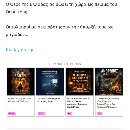
Ο Θεός της Ελλάδας ας σώσει τη χώρα εις πείσμα του
Θεού τους.
Οι τολμηροί ας αμφισβητήσουν την ύπαρξή τους ως
ραγιάδες…
thedayaftergr
STRANGERS E-BOOKS