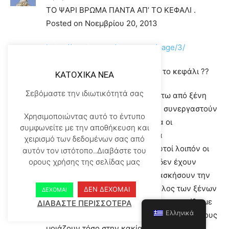
ΤΟ ΨΑΡΙ ΒΡΩΜΑ ΠΑΝΤΑ ΑΠ’ ΤΟ ΚΕΦΑΛΙ .
Posted on Νοεμβρίου 20, 2013
https://voutos.wordpress.com/page/3/
Γιατί το ψάρι πάντα βρωμά από το κεφάλι ??
KATOXIKA NEA
Σεβόμαστε την ιδιωτικότητά σας
Σε ένα κράτος που βρίσκετε κάτω από ξένη
κατοχή , αυτοί που δέχονται να συνεργαστούν
Χρησιμοποιώντας αυτό το έντυπο
με τους κατακτητές είναι πάντα οι
συμφωνείτε με την αποθήκευση και
τυχάρπαστοι τυχοδιώκτες με τα
χειρισμό των δεδομένων σας από
χαρακτηριστικά του Εφιάλτη Αυτοί λοιπόν οι
αυτόν τον ιστότοπο..Διαβάστε του
τυχάρπαστοι τυχοδιώκτες που δεν έχουν
ορους χρήσης της σελίδας μας
κανένα ηθικό φραγμό , για να ασκήσουν την
διοίκηση του κράτους προς όφελος των ξένων
ΔΕΝ ΔΕΧΟΜΑΙ
ΔΕΧΟΜΑΙ
επικυρίαρχων , δημιουργούν μια πυραμίδα με
ΔΙΑΒΑΣΤΕ ΠΕΡΙΣΣΟΤΕΡΑ
Ελληνικά
ομοίους τους , με ανθρώπους δηλαδή που τους
μοιάζουν τόσο στην κακία , όσο και στην