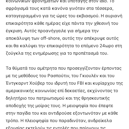
κοινωνικών φρονημάτων και υποταγής στον ίδιο. Το
σφράγισμά τους κατά κανόνα γινόταν στα τέσσερα,
καταγεγραμμένο για τις ώρες του εκβιασμού. Η αυριανή
επικαιρότητα κάθε ημέρας είχε πάντα την χθεσινή του
έγκριση. Αυτός προανήγγειλε για σήμερα την
αποκάλυψη των off-shore, αυτός την απέκρυψε αυτός
και θα καλύψει την επικαιρότητα το επόμενο 24ωρο στη
ζούγκλα της ενημέρωσης για το προπέτασμά του.
Τα θύματά του αμέτρητα που προσεγγίζονταν έρποντας
με τις μεθόδους του Ρασπούτιν, του Γκιουλέν και του
Έντγκαρντ Χούβερ του ιδρυτή του FBI και κυρίαρχου της
αμερικανικής κοινωνίας επί δεκαετίες, εκχύνοντας το
δηλητήριο του πατριωτισμού και της θρησκευτικής
αποδοχής της μοίρας τους. Η μειοψηφία που έπεφτε
στην παγίδα του και αντιδρούσε εξοντωνόταν με κάθε
τρόπο. Η πλειοψηφία που παραδινόταν, ανδρείκελα
εξουσίας εκτελούν τις εντολές που παίρνουν τις