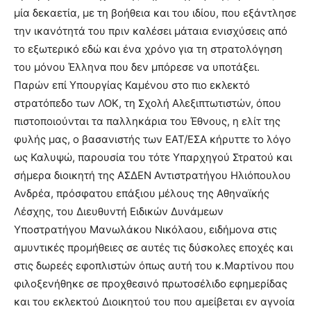
μία δεκαετία, με τη βοήθεια και του ιδίου, που εξάντλησε
την ικανότητά του πριν καλέσει μάταια ενισχύσεις από
το εξωτερικό εδώ και ένα χρόνο για τη στρατολόγηση
του μόνου Έλληνα που δεν μπόρεσε να υποτάξει.
Παρών επί Υπουργίας Καμένου στο πιο εκλεκτό
στρατόπεδο των ΛΟΚ, τη Σχολή Αλεξιπτωτιστών, όπου
πιστοποιούνται τα παλληκάρια του Έθνους, η ελίτ της
φυλής μας, ο βασανιστής των ΕΑΤ/ΕΣΑ κήρυττε το λόγο
ως Καλυψώ, παρουσία του τότε Υπαρχηγού Στρατού και
σήμερα διοικητή της ΑΣΔΕΝ Αντιστρατήγου Ηλιόπουλου
Ανδρέα, πρόσφατου επάξιου μέλους της Αθηναϊκής
Λέσχης, του Διευθυντή Ειδικών Δυνάμεων
Υποστρατήγου Μανωλάκου Νικόλαου, ειδήμονα στις
αμυντικές προμήθειες σε αυτές τις δύσκολες εποχές και
στις δωρεές εφοπλιστών όπως αυτή του κ.Μαρτίνου που
φιλοξενήθηκε σε προχθεσινό πρωτοσέλιδο εφημερίδας
και του εκλεκτού Διοικητού του που αμείβεται εν αγνοία