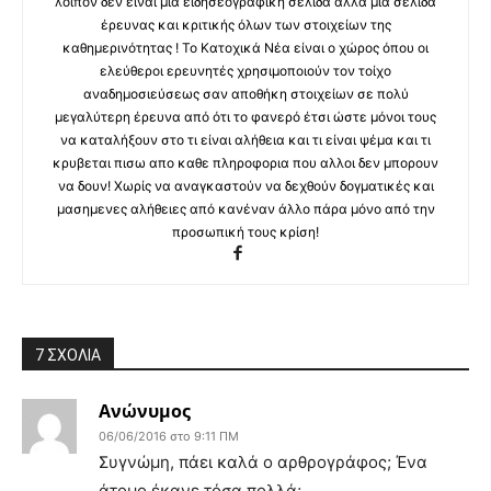
λοιπόν δεν είναι μια ειδησεογραφική σελίδα αλλά μια σελίδα
έρευνας και κριτικής όλων των στοιχείων της
καθημερινότητας ! Το Κατοχικά Νέα είναι ο χώρος όπου οι
ελεύθεροι ερευνητές χρησιμοποιούν τον τοίχο
αναδημοσιεύσεως σαν αποθήκη στοιχείων σε πολύ
μεγαλύτερη έρευνα από ότι το φανερό έτσι ώστε μόνοι τους
να καταλήξουν στο τι είναι αλήθεια και τι είναι ψέμα και τι
κρυβεται πισω απο καθε πληροφορια που αλλοι δεν μπορουν
να δουν! Χωρίς να αναγκαστούν να δεχθούν δογματικές και
μασημενες αλήθειες από κανέναν άλλο πάρα μόνο από την
προσωπική τους κρίση!
7 ΣΧΟΛΙΑ
Ανώνυμος
06/06/2016 στο 9:11 ΠΜ
Συγνώμη, πάει καλά ο αρθρογράφος; Ένα
άτομο έκανε τόσα πολλά;