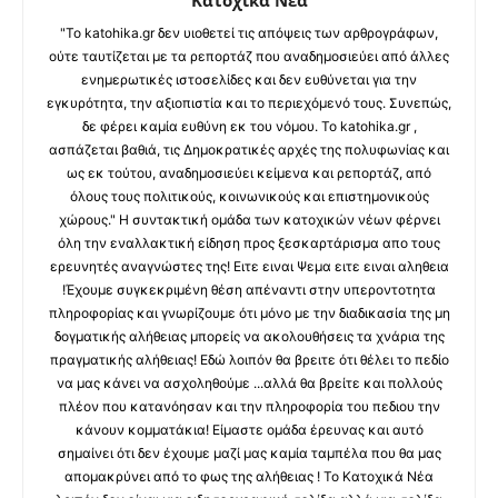
"Το katohika.gr δεν υιοθετεί τις απόψεις των αρθρογράφων,
ούτε ταυτίζεται με τα ρεπορτάζ που αναδημοσιεύει από άλλες
ενημερωτικές ιστοσελίδες και δεν ευθύνεται για την
εγκυρότητα, την αξιοπιστία και το περιεχόμενό τους. Συνεπώς,
δε φέρει καμία ευθύνη εκ του νόμου. Το katohika.gr ,
ασπάζεται βαθιά, τις Δημοκρατικές αρχές της πολυφωνίας και
ως εκ τούτου, αναδημοσιεύει κείμενα και ρεπορτάζ, από
όλους τους πολιτικούς, κοινωνικούς και επιστημονικούς
χώρους." Η συντακτική ομάδα των κατοχικών νέων φέρνει
όλη την εναλλακτική είδηση προς ξεσκαρτάρισμα απο τους
ερευνητές αναγνώστες της! Ειτε ειναι Ψεμα ειτε ειναι αληθεια
!Έχουμε συγκεκριμένη θέση απέναντι στην υπεροντοτητα
πληροφορίας και γνωρίζουμε ότι μόνο με την διαδικασία της μη
δογματικής αλήθειας μπορείς να ακολουθήσεις τα χνάρια της
πραγματικής αλήθειας! Εδώ λοιπόν θα βρειτε ότι θέλει το πεδίο
να μας κάνει να ασχοληθούμε ...αλλά θα βρείτε και πολλούς
πλέον που κατανόησαν και την πληροφορία του πεδιου την
κάνουν κομματάκια! Είμαστε ομάδα έρευνας και αυτό
σημαίνει ότι δεν έχουμε μαζί μας καμία ταμπέλα που θα μας
απομακρύνει από το φως της αλήθειας ! Το Κατοχικά Νέα