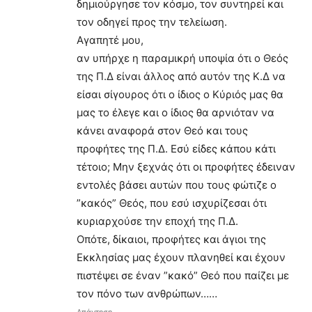
δημιούργησε τον κόσμο, τον συντηρεί και
τον οδηγεί προς την τελείωση.
Αγαπητέ μου,
αν υπήρχε η παραμικρή υποψία ότι ο Θεός
της Π.Δ είναι άλλος από αυτόν της Κ.Δ να
είσαι σίγουρος ότι ο ίδιος ο Κύριός μας θα
μας το έλεγε και ο ίδιος θα αρνιόταν να
κάνει αναφορά στον Θεό και τους
προφήτες της Π.Δ. Εσύ είδες κάπου κάτι
τέτοιο; Μην ξεχνάς ότι οι προφήτες έδειναν
εντολές βάσει αυτών που τους φώτιζε ο
”κακός” Θεός, που εσύ ισχυρίζεσαι ότι
κυριαρχούσε την εποχή της Π.Δ.
Οπότε, δίκαιοι, προφήτες και άγιοι της
Εκκλησίας μας έχουν πλανηθεί και έχουν
πιστέψει σε έναν ”κακό” Θεό που παίζει με
τον πόνο των ανθρώπων……
Απάντηση