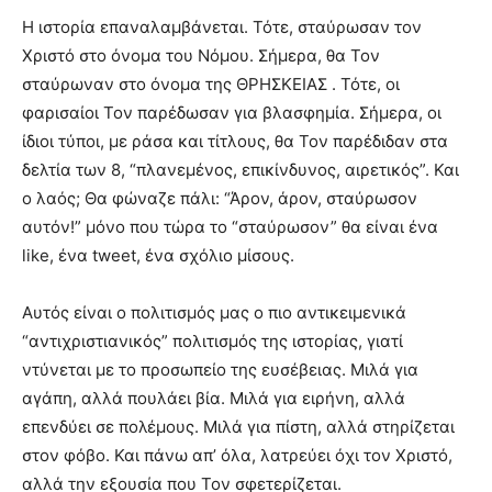
Η ιστορία επαναλαμβάνεται. Τότε, σταύρωσαν τον
Χριστό στο όνομα του Νόμου. Σήμερα, θα Τον
σταύρωναν στο όνομα της ΘΡΗΣΚΕΙΑΣ . Τότε, οι
φαρισαίοι Τον παρέδωσαν για βλασφημία. Σήμερα, οι
ίδιοι τύποι, με ράσα και τίτλους, θα Τον παρέδιδαν στα
δελτία των 8, “πλανεμένος, επικίνδυνος, αιρετικός”. Και
ο λαός; Θα φώναζε πάλι: “Άρον, άρον, σταύρωσον
αυτόν!” μόνο που τώρα το “σταύρωσον” θα είναι ένα
like, ένα tweet, ένα σχόλιο μίσους.
Αυτός είναι ο πολιτισμός μας ο πιο αντικειμενικά
“αντιχριστιανικός” πολιτισμός της ιστορίας, γιατί
ντύνεται με το προσωπείο της ευσέβειας. Μιλά για
αγάπη, αλλά πουλάει βία. Μιλά για ειρήνη, αλλά
επενδύει σε πολέμους. Μιλά για πίστη, αλλά στηρίζεται
στον φόβο. Και πάνω απ’ όλα, λατρεύει όχι τον Χριστό,
αλλά την εξουσία που Τον σφετερίζεται.