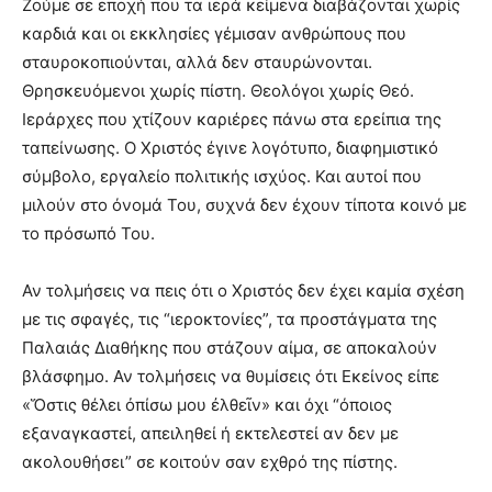
Ζούμε σε εποχή που τα ιερά κείμενα διαβάζονται χωρίς
καρδιά και οι εκκλησίες γέμισαν ανθρώπους που
σταυροκοπιούνται, αλλά δεν σταυρώνονται.
Θρησκευόμενοι χωρίς πίστη. Θεολόγοι χωρίς Θεό.
Ιεράρχες που χτίζουν καριέρες πάνω στα ερείπια της
ταπείνωσης. Ο Χριστός έγινε λογότυπο, διαφημιστικό
σύμβολο, εργαλείο πολιτικής ισχύος. Και αυτοί που
μιλούν στο όνομά Του, συχνά δεν έχουν τίποτα κοινό με
το πρόσωπό Του.
Αν τολμήσεις να πεις ότι ο Χριστός δεν έχει καμία σχέση
με τις σφαγές, τις “ιεροκτονίες”, τα προστάγματα της
Παλαιάς Διαθήκης που στάζουν αίμα, σε αποκαλούν
βλάσφημο. Αν τολμήσεις να θυμίσεις ότι Εκείνος είπε
«Ὅστις θέλει ὀπίσω μου ἐλθεῖν» και όχι “όποιος
εξαναγκαστεί, απειληθεί ή εκτελεστεί αν δεν με
ακολουθήσει” σε κοιτούν σαν εχθρό της πίστης.