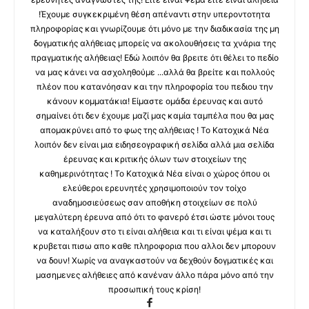
!Έχουμε συγκεκριμένη θέση απέναντι στην υπεροντοτητα
πληροφορίας και γνωρίζουμε ότι μόνο με την διαδικασία της μη
δογματικής αλήθειας μπορείς να ακολουθήσεις τα χνάρια της
πραγματικής αλήθειας! Εδώ λοιπόν θα βρειτε ότι θέλει το πεδίο
να μας κάνει να ασχοληθούμε ...αλλά θα βρείτε και πολλούς
πλέον που κατανόησαν και την πληροφορία του πεδιου την
κάνουν κομματάκια! Είμαστε ομάδα έρευνας και αυτό
σημαίνει ότι δεν έχουμε μαζί μας καμία ταμπέλα που θα μας
απομακρύνει από το φως της αλήθειας ! Το Κατοχικά Νέα
λοιπόν δεν είναι μια ειδησεογραφική σελίδα αλλά μια σελίδα
έρευνας και κριτικής όλων των στοιχείων της
καθημερινότητας ! Το Κατοχικά Νέα είναι ο χώρος όπου οι
ελεύθεροι ερευνητές χρησιμοποιούν τον τοίχο
αναδημοσιεύσεως σαν αποθήκη στοιχείων σε πολύ
μεγαλύτερη έρευνα από ότι το φανερό έτσι ώστε μόνοι τους
να καταλήξουν στο τι είναι αλήθεια και τι είναι ψέμα και τι
κρυβεται πισω απο καθε πληροφορια που αλλοι δεν μπορουν
να δουν! Χωρίς να αναγκαστούν να δεχθούν δογματικές και
μασημενες αλήθειες από κανέναν άλλο πάρα μόνο από την
προσωπική τους κρίση!