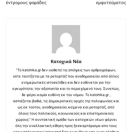
έντρομους ψαράδες
εμφυτεύματος
Κατοχικά Νέα
"Το katohika.gr δεν υιοθετεί τις απόψεις των αρθρογράφων,
ούτε ταυτίζεται με τα ρεπορτάζ που αναδημοσιεύει από άλλες
ενημερωτικές ιστοσελίδες και δεν ευθύνεται για την
εγκυρότητα, την αξιοπιστία και το περιεχόμενό τους. Συνεπώς,
δε φέρει καμία ευθύνη εκ του νόμου. Το katohika.gr ,
ασπάζεται βαθιά, τις Δημοκρατικές αρχές της πολυφωνίας και
ως εκ τούτου, αναδημοσιεύει κείμενα και ρεπορτάζ, από
όλους τους πολιτικούς, κοινωνικούς και επιστημονικούς
χώρους." Η συντακτική ομάδα των κατοχικών νέων φέρνει
όλη την εναλλακτική είδηση προς ξεσκαρτάρισμα απο τους
ερευνητές αναγνώστες της! Ειτε ειναι Ψεμα ειτε ειναι αληθεια