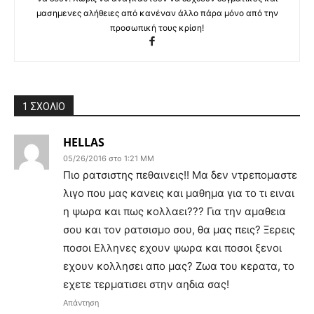
μασημενες αλήθειες από κανέναν άλλο πάρα μόνο από την
προσωπική τους κρίση!
1 ΣΧΟΛΙΟ
HELLAS
05/26/2016 στο 1:21 ΜΜ
Πιο ρατσιστης πεθαινεις!! Μα δεν ντρεπομαστε
λιγο που μας κανεις και μαθημα για το τι ειναι
η ψωρα και πως κολλαει??? Για την αμαθεια
σου και τον ρατσισμο σου, θα μας πεις? Ξερεις
ποσοι Ελληνες εχουν ψωρα και ποσοι ξενοι
εχουν κολλησει απο μας? Ζωα του κερατα, το
εχετε τερματισει στην αηδια σας!
Απάντηση