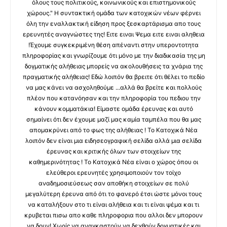
όλους τους πολιτικούς, κοινωνικούς και επιστημονικούς
χώρους." Η συντακτική ομάδα των κατοχικών νέων φέρνει
όλη την εναλλακτική είδηση προς ξεσκαρτάρισμα απο τους
ερευνητές αναγνώστες της! Ειτε ειναι Ψεμα ειτε ειναι αληθεια
!Έχουμε συγκεκριμένη θέση απέναντι στην υπεροντοτητα
πληροφορίας και γνωρίζουμε ότι μόνο με την διαδικασία της μη
δογματικής αλήθειας μπορείς να ακολουθήσεις τα χνάρια της
πραγματικής αλήθειας! Εδώ λοιπόν θα βρειτε ότι θέλει το πεδίο
να μας κάνει να ασχοληθούμε ...αλλά θα βρείτε και πολλούς
πλέον που κατανόησαν και την πληροφορία του πεδιου την
κάνουν κομματάκια! Είμαστε ομάδα έρευνας και αυτό
σημαίνει ότι δεν έχουμε μαζί μας καμία ταμπέλα που θα μας
απομακρύνει από το φως της αλήθειας ! Το Κατοχικά Νέα
λοιπόν δεν είναι μια ειδησεογραφική σελίδα αλλά μια σελίδα
έρευνας και κριτικής όλων των στοιχείων της
καθημερινότητας ! Το Κατοχικά Νέα είναι ο χώρος όπου οι
ελεύθεροι ερευνητές χρησιμοποιούν τον τοίχο
αναδημοσιεύσεως σαν αποθήκη στοιχείων σε πολύ
μεγαλύτερη έρευνα από ότι το φανερό έτσι ώστε μόνοι τους
να καταλήξουν στο τι είναι αλήθεια και τι είναι ψέμα και τι
κρυβεται πισω απο καθε πληροφορια που αλλοι δεν μπορουν
να δουν! Χωρίς να αναγκαστούν να δεχθούν δογματικές και