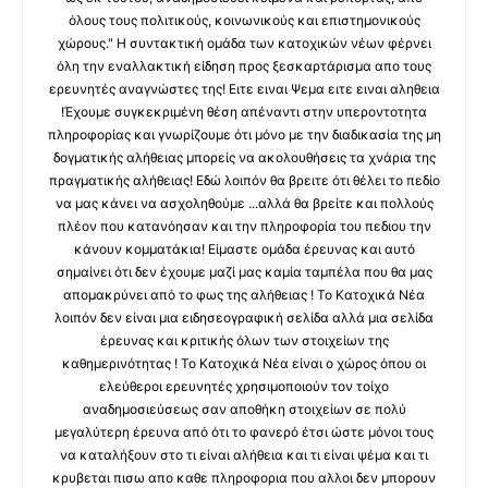
όλους τους πολιτικούς, κοινωνικούς και επιστημονικούς
χώρους." Η συντακτική ομάδα των κατοχικών νέων φέρνει
όλη την εναλλακτική είδηση προς ξεσκαρτάρισμα απο τους
ερευνητές αναγνώστες της! Ειτε ειναι Ψεμα ειτε ειναι αληθεια
!Έχουμε συγκεκριμένη θέση απέναντι στην υπεροντοτητα
πληροφορίας και γνωρίζουμε ότι μόνο με την διαδικασία της μη
δογματικής αλήθειας μπορείς να ακολουθήσεις τα χνάρια της
πραγματικής αλήθειας! Εδώ λοιπόν θα βρειτε ότι θέλει το πεδίο
να μας κάνει να ασχοληθούμε ...αλλά θα βρείτε και πολλούς
πλέον που κατανόησαν και την πληροφορία του πεδιου την
κάνουν κομματάκια! Είμαστε ομάδα έρευνας και αυτό
σημαίνει ότι δεν έχουμε μαζί μας καμία ταμπέλα που θα μας
απομακρύνει από το φως της αλήθειας ! Το Κατοχικά Νέα
λοιπόν δεν είναι μια ειδησεογραφική σελίδα αλλά μια σελίδα
έρευνας και κριτικής όλων των στοιχείων της
καθημερινότητας ! Το Κατοχικά Νέα είναι ο χώρος όπου οι
ελεύθεροι ερευνητές χρησιμοποιούν τον τοίχο
αναδημοσιεύσεως σαν αποθήκη στοιχείων σε πολύ
μεγαλύτερη έρευνα από ότι το φανερό έτσι ώστε μόνοι τους
να καταλήξουν στο τι είναι αλήθεια και τι είναι ψέμα και τι
κρυβεται πισω απο καθε πληροφορια που αλλοι δεν μπορουν