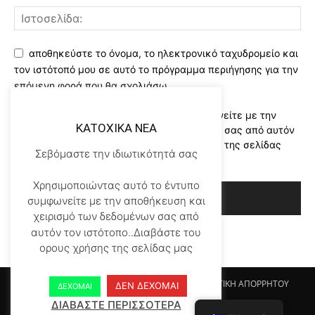
αποθηκεύστε το όνομα, το ηλεκτρονικό ταχυδρομείο και
τον ιστότοπό μου σε αυτό το πρόγραμμα περιήγησης για την
επόμενη φορά που θα σχολιάσω.
Χρησιμοποιώντας αυτό το έντυπο συμφωνείτε με την
KATOXIKA NEA
αποθήκευση και χειρισμό των δεδομένων σας από αυτόν
τον ιστότοπο..Διαβάστε του ορους χρήσης της σελίδας
Σεβόμαστε την ιδιωτικότητά σας
μας
*
Χρησιμοποιώντας αυτό το έντυπο
συμφωνείτε με την αποθήκευση και
χειρισμό των δεδομένων σας από
αυτόν τον ιστότοπο..Διαβάστε του
ορους χρήσης της σελίδας μας
Αρχικη KATOHIKA NEA
Login
Register
ΠΟΛΙΤΙΚΗ ΑΠΟΡΡΗΤΟΥ
ΔΕΝ ΔΕΧΟΜΑΙ
ΔΕΧΟΜΑΙ
ΟΡΟΙ ΧΡΗΣΗΣ
ΕΠΙΚΟΙΝΩΝΙΑ
ΔΙΑΒΑΣΤΕ ΠΕΡΙΣΣΟΤΕΡΑ