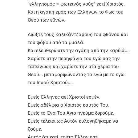
”ελληνισμός = φωτεινός νούς” εστί Χριστός.
Και η αγάπη εμάς των Ελλήνων το Φως του
Θεού των εθνών.
Διώξτε τους καλικάντζαρους του φθόνου και
του φόβου από τα μυαλά.
Και ελευθερώστε την αγάπη από την καρδιά….
Χαρίστε στην περηφάνια του εγώ σας την
ταπείνωση και χαρίστε την στα χέρια του
Θεού… μεταμορφώνοντας το εγώ με το εγώ
του Ιησού Χριστού….
Εμείς Έλληνες αεί Χριστοί εσμέν.
Εμείς αδέλφια ο Χριστός εαυτός Του.
Εμείς το Ένα Του Άγιο πνεύμα διψούμε.
Εμείς τέλειοι ως Αυτόν ευλογηθήκαμε να
ζούμε.
Αυτός ότι εστί, τούτο Έλλην εστί.