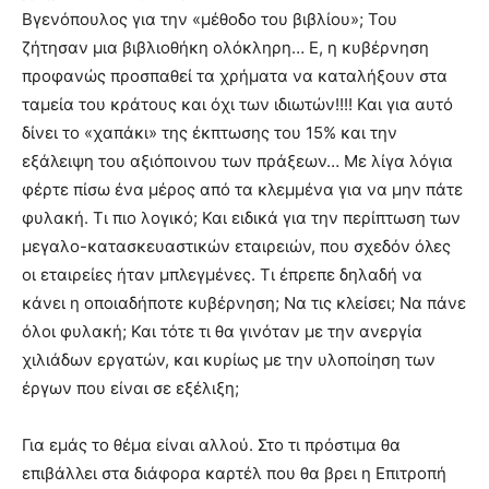
Βγενόπουλος για την «μέθοδο του βιβλίου»; Του
ζήτησαν μια βιβλιοθήκη ολόκληρη… Ε, η κυβέρνηση
προφανώς προσπαθεί τα χρήματα να καταλήξουν στα
ταμεία του κράτους και όχι των ιδιωτών!!!! Και για αυτό
δίνει το «χαπάκι» της έκπτωσης του 15% και την
εξάλειψη του αξιόποινου των πράξεων… Με λίγα λόγια
φέρτε πίσω ένα μέρος από τα κλεμμένα για να μην πάτε
φυλακή. Τι πιο λογικό; Και ειδικά για την περίπτωση των
μεγαλο-κατασκευαστικών εταιρειών, που σχεδόν όλες
οι εταιρείες ήταν μπλεγμένες. Τι έπρεπε δηλαδή να
κάνει η οποιαδήποτε κυβέρνηση; Να τις κλείσει; Να πάνε
όλοι φυλακή; Και τότε τι θα γινόταν με την ανεργία
χιλιάδων εργατών, και κυρίως με την υλοποίηση των
έργων που είναι σε εξέλιξη;
Για εμάς το θέμα είναι αλλού. Στο τι πρόστιμα θα
επιβάλλει στα διάφορα καρτέλ που θα βρει η Επιτροπή