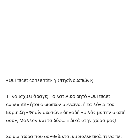
«Qui tacet consentit» ή «Φησίνσιωπών»;
Τι να ισχύει άραγε; Το λατινικό ρητό «Qui tacet
consentit» ήτοι ο σιωπών συναινεί ή τα λόγια του
Ευριπίδη «Φησίν σιωπών» δηλαδή «μιλάς με την σιωπή
σου»; Μάλλον και τα δύο… Ειδικά στην χώρα μας!
Σε μία χώρα που συνθλίβεται κυριολεκτικά, τι να πει