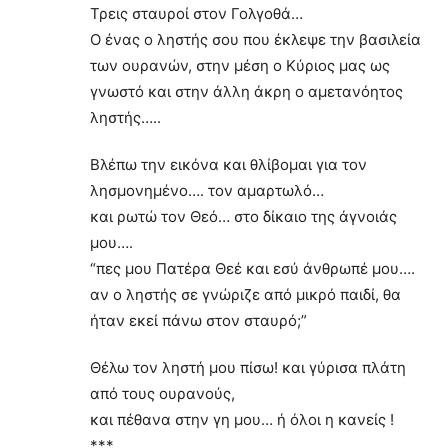
Τρεις σταυροί στον Γολγοθά…
Ο ένας ο ληστής σου που έκλεψε την βασιλεία
των ουρανών, στην μέση ο Κύριος μας ως
γνωστό και στην άλλη άκρη ο αμετανόητος
ληστής…..
Βλέπω την εικόνα και θλίβομαι για τον
λησμονημένο…. τον αμαρτωλό…
και ρωτώ τον Θεό… στο δίκαιο της άγνοιάς
μου….
“πες μου Πατέρα Θεέ και εσύ άνθρωπέ μου….
αν ο ληστής σε γνώριζε από μικρό παιδί, θα
ήταν εκεί πάνω στον σταυρό;”
Θέλω τον ληστή μου πίσω! και γύρισα πλάτη
από τους ουρανούς,
και πέθανα στην γη μου… ή όλοι η κανείς !
***