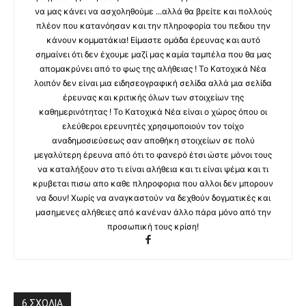
να μας κάνει να ασχοληθούμε ...αλλά θα βρείτε και πολλούς
πλέον που κατανόησαν και την πληροφορία του πεδιου την
κάνουν κομματάκια! Είμαστε ομάδα έρευνας και αυτό
σημαίνει ότι δεν έχουμε μαζί μας καμία ταμπέλα που θα μας
απομακρύνει από το φως της αλήθειας ! Το Κατοχικά Νέα
λοιπόν δεν είναι μια ειδησεογραφική σελίδα αλλά μια σελίδα
έρευνας και κριτικής όλων των στοιχείων της
καθημερινότητας ! Το Κατοχικά Νέα είναι ο χώρος όπου οι
ελεύθεροι ερευνητές χρησιμοποιούν τον τοίχο
αναδημοσιεύσεως σαν αποθήκη στοιχείων σε πολύ
μεγαλύτερη έρευνα από ότι το φανερό έτσι ώστε μόνοι τους
να καταλήξουν στο τι είναι αλήθεια και τι είναι ψέμα και τι
κρυβεται πισω απο καθε πληροφορια που αλλοι δεν μπορουν
να δουν! Χωρίς να αναγκαστούν να δεχθούν δογματικές και
μασημενες αλήθειες από κανέναν άλλο πάρα μόνο από την
προσωπική τους κρίση!
6 ΣΧΟΛΙΑ