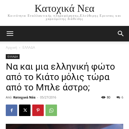
Κατοχικά Νεα
Κοινότητα Εναλλακτικής πληροφόρησης,Ελεύθερης Ερευνας και
χαρούμενης διάθεσης
Αρχική
ΕΛΛΑΔΑ
ΕΛΛΑΔΑ
Να και μια ελληνική φώτο
από το Κιάτο μόλις τώρα
από το Μπλε άστρο;
Από
Κατοχικά Νέα
-
05/27/2016
80
6