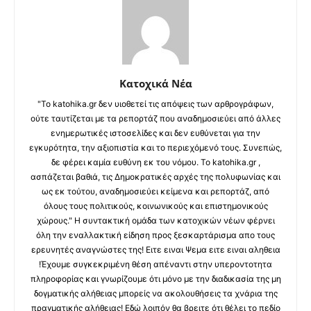
Κατοχικά Νέα
"Το katohika.gr δεν υιοθετεί τις απόψεις των αρθρογράφων,
ούτε ταυτίζεται με τα ρεπορτάζ που αναδημοσιεύει από άλλες
ενημερωτικές ιστοσελίδες και δεν ευθύνεται για την
εγκυρότητα, την αξιοπιστία και το περιεχόμενό τους. Συνεπώς,
δε φέρει καμία ευθύνη εκ του νόμου. Το katohika.gr ,
ασπάζεται βαθιά, τις Δημοκρατικές αρχές της πολυφωνίας και
ως εκ τούτου, αναδημοσιεύει κείμενα και ρεπορτάζ, από
όλους τους πολιτικούς, κοινωνικούς και επιστημονικούς
χώρους." Η συντακτική ομάδα των κατοχικών νέων φέρνει
όλη την εναλλακτική είδηση προς ξεσκαρτάρισμα απο τους
ερευνητές αναγνώστες της! Ειτε ειναι Ψεμα ειτε ειναι αληθεια
!Έχουμε συγκεκριμένη θέση απέναντι στην υπεροντοτητα
πληροφορίας και γνωρίζουμε ότι μόνο με την διαδικασία της μη
δογματικής αλήθειας μπορείς να ακολουθήσεις τα χνάρια της
πραγματικής αλήθειας! Εδώ λοιπόν θα βρειτε ότι θέλει το πεδίο