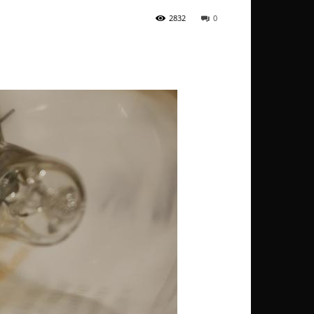
2832
0