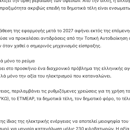
φαλίζει την ορθή βεβαίωση των οφειλών. Από την άλλη, η αλλ
πραξιμότητα ακριβώς επειδή τα δημοτικά τέλη είναι ενσωμα
άθεση της εφαρμογής μετά το 2027 αφήνει εκτός της επόμενης
ύσε να προκαλέσει αντιδράσεις από την Τοπική Αυτοδιοίκηση α
 όταν χαθεί ο σημερινός μηχανισμός είσπραξης.
ρά μόνο το ρεύμα
ρει στο προσκήνιο ένα διαχρονικό πρόβλημα της ελληνικής αγ
λά μόνο την αξία του ηλεκτρισμού που καταναλώνει.
ειας, περιλαμβάνει τις ρυθμιζόμενες χρεώσεις για τη χρήση 
ΥΚΩ), το ΕΤΜΕΑΡ, τα δημοτικά τέλη, τον δημοτικό φόρο, το τέλ
της ίδιας της ηλεκτρικής ενέργειας να αποτελεί μειοψηφία του
σμού για μηνιαία κατανάλωση μόλις 230 κιλοβατωρών. Η αξία 