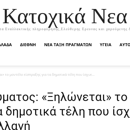
Κατοχικά Νεα
τα Εναλλακτικής πληροφόρησης,Ελεύθερης Ερευνας και χαρούμενης 
ΛΛΑΔΑ
ΔΙΕΘΝΗ
ΝΕΑ ΤΑΞΗ ΠΡΑΓΜΑΤΩΝ
ΥΓΕΙΑ
ΑΥΤ
» το μοντέλο είσπραξης για τα δημοτικά τέλη που ίσχυε...
ύματος: «Ξηλώνεται» το
α δημοτικά τέλη που ίσχ
αλλαγή