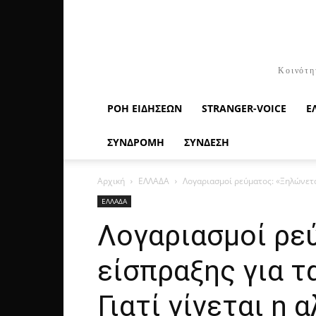
Κοινότη
ΡΟΉ ΕΙΔΉΣΕΩΝ
STRANGER-VOICE
Ε
ΣΥΝΔΡΟΜΗ
ΣΥΝΔΕΣΗ
Αρχική
ΕΛΛΑΔΑ
Λογαριασμοί ρεύματος: «Ξηλώνεται
ΕΛΛΑΔΑ
Λογαριασμοί ρε
είσπραξης για τ
Γιατί γίνεται η 