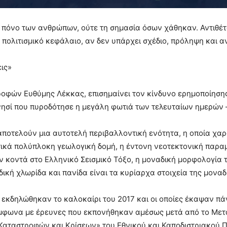
ν πόνο των ανθρώπων, ούτε τη σημασία όσων χάθηκαν. Αντιθέτ
ι πολιτισμικό κεφάλαιο, αν δεν υπάρχει σχέδιο, πρόληψη και 
εις»
οφών Ευθύμης Λέκκας, επισημαίνει τον κίνδυνο ερημοποίηση
 νησί που πυροδότησε η μεγάλη φωτιά των τελευταίων ημερών –
οτελούν μια αυτοτελή περιβαλλοντική ενότητα, η οποία χαρακ
τικά πολύπλοκη γεωλογική δομή, η έντονη νεοτεκτονική παρα
ων κοντά στο Ελληνικό Σεισμικό Τόξο, η μοναδική μορφολογία
δική χλωρίδα και πανίδα είναι τα κυρίαρχα στοιχεία της μονα
υ εκδηλώθηκαν το καλοκαίρι του 2017 και οι οποίες έκαψαν π
ύμφωνα με έρευνες που εκπονήθηκαν αμέσως μετά από το Μ
 Καταστροφών και Κρίσεων» του Εθνικού και Καποδιστριακού 