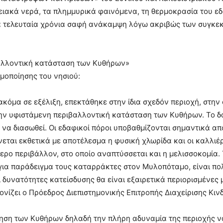
νειακά νερά, τα πλημμυρικά φαινόμενα, τη θερμοκρασία του ε
α τελευταία χρόνια σαφή ανάκαμψη λόγω ακριβώς των συγκε
αλλοντική κατάσταση των Κυθήρων»
μοποίησης του νησιού:
ακόμα σε εξέλιξη, επεκτάθηκε στην ίδια σχεδόν περιοχή, στην 
την υφιστάμενη περιβαλλοντική κατάσταση των Κυθήρων. Το δά
α διασωθεί. Οι εδαφικοί πόροι υποβαθμίζονται σημαντικά από
εται εκθετικά με αποτέλεσμα η φυσική χλωρίδα και οι καλλιέ
ερο περιβάλλον, στο οποίο αναπτύσσεται και η μελισσοκομία.
 για παράδειγμα τους καταρράκτες στον Μυλοπόταμο, είναι π
υνατότητες κατείσδυσης θα είναι εξαιρετικά περιορισμένες μ
νίζει ο Πρόεδρος Διεπιστημονικής Επιτροπής Διαχείρισης Κιν
ση των Κυθήρων δηλαδή την πλήρη αδυναμία της περιοχής να 