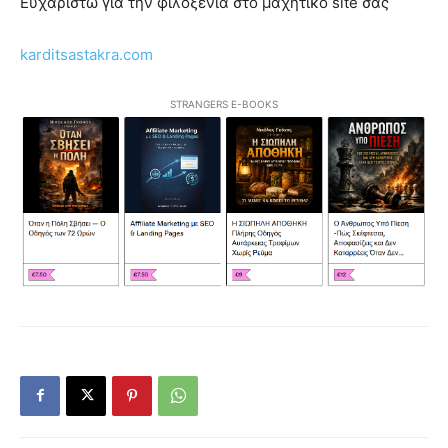
Ευχαριστώ για την φιλοξενία στο μαχητικό site σας
karditsastakra.com
STRANGERS E-BOOKS