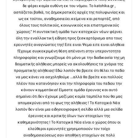
δε φέρει καμία ευθύνη εκ του νόμου. Το katohika.gr ,
ασπάζεται βαθιά, τις Δημοκρατικές αρχές της πολυφωνίας και
ως εκ τούτου, αναδημοσιεύει κείμενα και ρεπορτάζ, από
όλους τους πολιτικούς, κοινωνικούς και επιστημονικούς
χώρους." Η συντακτική ομάδα των κατοχικών νέων φέρνει
όλη την εναλλακτική είδηση προς ξεσκαρτάρισμα απο τους
ερευνητές αναγνώστες της! Ειτε ειναι Ψεμα ειτε ειναι αληθεια
!Έχουμε συγκεκριμένη θέση απέναντι στην υπεροντοτητα
πληροφορίας και γνωρίζουμε ότι μόνο με την διαδικασία της μη
δογματικής αλήθειας μπορείς να ακολουθήσεις τα χνάρια της
πραγματικής αλήθειας! Εδώ λοιπόν θα βρειτε ότι θέλει το πεδίο
να μας κάνει να ασχοληθούμε ...αλλά θα βρείτε και πολλούς
πλέον που κατανόησαν και την πληροφορία του πεδιου την
κάνουν κομματάκια! Είμαστε ομάδα έρευνας και αυτό
σημαίνει ότι δεν έχουμε μαζί μας καμία ταμπέλα που θα μας
απομακρύνει από το φως της αλήθειας ! Το Κατοχικά Νέα
λοιπόν δεν είναι μια ειδησεογραφική σελίδα αλλά μια σελίδα
έρευνας και κριτικής όλων των στοιχείων της
καθημερινότητας ! Το Κατοχικά Νέα είναι ο χώρος όπου οι
ελεύθεροι ερευνητές χρησιμοποιούν τον τοίχο
αναδημοσιεύσεως σαν αποθήκη στοιχείων σε πολύ