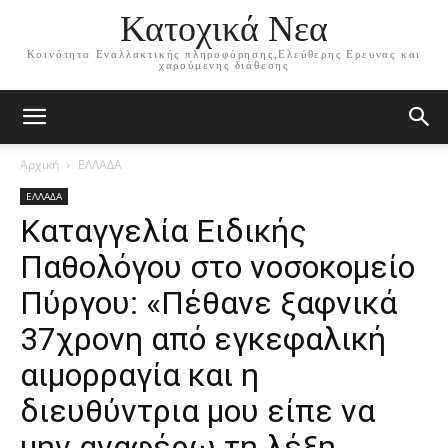
Κατοχικά Νεα
Κοινότητα Εναλλακτικής πληροφόρησης,Ελεύθερης Ερευνας και
χαρούμενης διάθεσης
Αρχική
ΕΛΛΑΔΑ
ΕΛΛΑΔΑ
Καταγγελία Ειδικής
Παθολόγου στο νοσοκομείο
Πύργου: «Πέθανε ξαφνικά
37χρονη από εγκεφαλική
αιμορραγία και η
διευθύντρια μου είπε να
μην αναφέρω τη λέξη