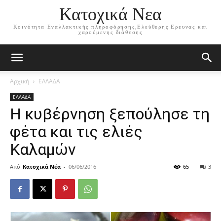
Κατοχικά Νεα
Κοινότητα Εναλλακτικής πληροφόρησης,Ελεύθερης Ερευνας και
χαρούμενης διάθεσης
Αρχική
ΕΛΛΑΔΑ
ΕΛΛΑΔΑ
Η κυβέρνηση ξεπούλησε τη
φέτα και τις ελιές
Καλαμών
Από
Κατοχικά Νέα
-
06/06/2016
65
3