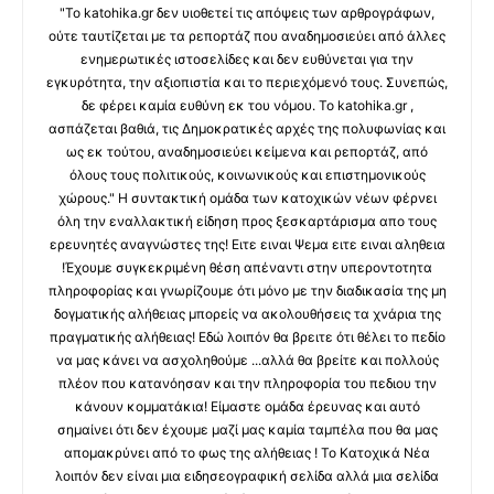
"Το katohika.gr δεν υιοθετεί τις απόψεις των αρθρογράφων,
ούτε ταυτίζεται με τα ρεπορτάζ που αναδημοσιεύει από άλλες
ενημερωτικές ιστοσελίδες και δεν ευθύνεται για την
εγκυρότητα, την αξιοπιστία και το περιεχόμενό τους. Συνεπώς,
δε φέρει καμία ευθύνη εκ του νόμου. Το katohika.gr ,
ασπάζεται βαθιά, τις Δημοκρατικές αρχές της πολυφωνίας και
ως εκ τούτου, αναδημοσιεύει κείμενα και ρεπορτάζ, από
όλους τους πολιτικούς, κοινωνικούς και επιστημονικούς
χώρους." Η συντακτική ομάδα των κατοχικών νέων φέρνει
όλη την εναλλακτική είδηση προς ξεσκαρτάρισμα απο τους
ερευνητές αναγνώστες της! Ειτε ειναι Ψεμα ειτε ειναι αληθεια
!Έχουμε συγκεκριμένη θέση απέναντι στην υπεροντοτητα
πληροφορίας και γνωρίζουμε ότι μόνο με την διαδικασία της μη
δογματικής αλήθειας μπορείς να ακολουθήσεις τα χνάρια της
πραγματικής αλήθειας! Εδώ λοιπόν θα βρειτε ότι θέλει το πεδίο
να μας κάνει να ασχοληθούμε ...αλλά θα βρείτε και πολλούς
πλέον που κατανόησαν και την πληροφορία του πεδιου την
κάνουν κομματάκια! Είμαστε ομάδα έρευνας και αυτό
σημαίνει ότι δεν έχουμε μαζί μας καμία ταμπέλα που θα μας
απομακρύνει από το φως της αλήθειας ! Το Κατοχικά Νέα
λοιπόν δεν είναι μια ειδησεογραφική σελίδα αλλά μια σελίδα