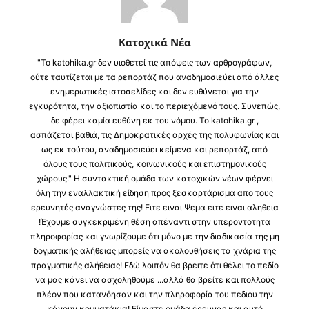
Κατοχικά Νέα
"Το katohika.gr δεν υιοθετεί τις απόψεις των αρθρογράφων,
ούτε ταυτίζεται με τα ρεπορτάζ που αναδημοσιεύει από άλλες
ενημερωτικές ιστοσελίδες και δεν ευθύνεται για την
εγκυρότητα, την αξιοπιστία και το περιεχόμενό τους. Συνεπώς,
δε φέρει καμία ευθύνη εκ του νόμου. Το katohika.gr ,
ασπάζεται βαθιά, τις Δημοκρατικές αρχές της πολυφωνίας και
ως εκ τούτου, αναδημοσιεύει κείμενα και ρεπορτάζ, από
όλους τους πολιτικούς, κοινωνικούς και επιστημονικούς
χώρους." Η συντακτική ομάδα των κατοχικών νέων φέρνει
όλη την εναλλακτική είδηση προς ξεσκαρτάρισμα απο τους
ερευνητές αναγνώστες της! Ειτε ειναι Ψεμα ειτε ειναι αληθεια
!Έχουμε συγκεκριμένη θέση απέναντι στην υπεροντοτητα
πληροφορίας και γνωρίζουμε ότι μόνο με την διαδικασία της μη
δογματικής αλήθειας μπορείς να ακολουθήσεις τα χνάρια της
πραγματικής αλήθειας! Εδώ λοιπόν θα βρειτε ότι θέλει το πεδίο
να μας κάνει να ασχοληθούμε ...αλλά θα βρείτε και πολλούς
πλέον που κατανόησαν και την πληροφορία του πεδιου την
κάνουν κομματάκια! Είμαστε ομάδα έρευνας και αυτό