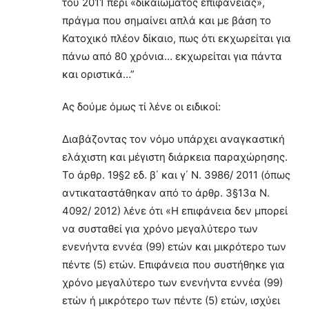
του 2011 περί «δικαιώματος επιφανείας»,
πράγμα που σημαίνει απλά και με βάση το
Κατοχικό πλέον δίκαιο, πως ότι εκχωρείται για
πάνω από 80 χρόνια… εκχωρείται για πάντα
και οριστικά…”
Ας δούμε όμως τί λένε οι ειδικοί:
Διαβάζοντας τον νόμο υπάρχει αναγκαστική
ελάχιστη και μέγιστη διάρκεια παραχώρησης.
Το άρθρ. 19§2 εδ. β΄ και γ΄ Ν. 3986/ 2011 (όπως
αντικαταστάθηκαν από το άρθρ. 3§13α Ν.
4092/ 2012) λένε ότι «Η επιφάνεια δεν μπορεί
να συσταθεί για χρόνο μεγαλύτερο των
ενενήντα εννέα (99) ετών και μικρότερο των
πέντε (5) ετών. Επιφάνεια που συστήθηκε για
χρόνο μεγαλύτερο των ενενήντα εννέα (99)
ετών ή μικρότερο των πέντε (5) ετών, ισχύει