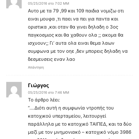
05/25/2016 στο 7:02 ΜΜ
Αυτο με τα 79 ,99 και 109 παιδια νομιζω οτι
ειναι μουφα ,τι παει να πει για παντα και
οριστικα ,και οταν θα γινει δηλαδη ο 3ος
παγκοσμιος και θα χαθουν ολα ;; ακομα θα
ισχυουν;; Γι’ αυτα ολα ειναι θεμα λαων
συμφωνα με τον οηε ,δεν μπορεις δηλαδη να
δεσμευσεις εναν λαο
Απάντηση
Γιώργος
05/25/2016 στο 7:46 ΜΜ
Το άρθρο λέει:
“….Διότι αυτή η συμφωνία ντροπής του
κατοχικού υπερταμείου, λειτουργεί
παράλληλα με το κατοχικό ΤΑΙΠΕΔ, και τα δύο
μαζί με τον μνημονιακό – κατοχικό νόμο 3986