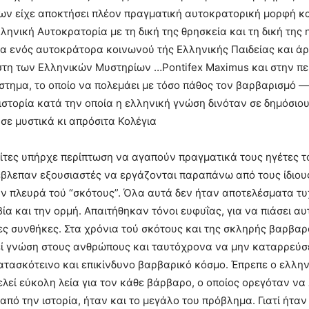
ων είχε αποκτήσει πλέον πραγματική αυτοκρατορική μορφή κ
ηνική Αυτοκρατορία με τη δική της θρησκεία και τη δική της η
α ενός αυτοκράτορα κοινωνού τής Ελληνικής Παιδείας και άρι
στη των Ελληνικών Μυστηρίων …Pontifex Maximus και στην π
τημα, το οποίο να πολεμάει με τόσο πάθος τον βαρβαρισμό —
τορία κατά την οποία η ελληνική γνώση δινόταν σε δημόσιο
 σε μυστικά κι απρόσιτα Κολέγια
λίτες υπήρχε περίπτωση να αγαπούν πραγματικά τους ηγέτες τ
έβλεπαν εξουσιαστές να εργάζονται παραπάνω από τους ίδιου
την πλευρά τού “σκότους”. Όλα αυτά δεν ήταν αποτελέσματα τ
ία και την ορμή. Απαιτήθηκαν τόνοι ευφυΐας, για να πιάσει αυ
ξοες συνθήκες. Στα χρόνια τού σκότους και της σκληρής βαρβ
εί γνώση στους ανθρώπους και ταυτόχρονα να μην καταρρεύσε
ατασκότεινο και επικίνδυνο βαρβαρικό κόσμο. Έπρεπε ο ελλη
λεί εύκολη λεία για τον κάθε βάρβαρο, ο οποίος ορεγόταν να
από την ιστορία, ήταν και το μεγάλο του πρόβλημα. Γιατί ήταν 