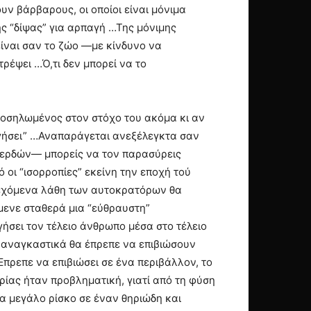
υν βάρβαρους, οι οποίοι είναι μόνιμα
ης “δίψας” για αρπαγή …Της μόνιμης
είναι σαν το ζώο —με κίνδυνο να
τρέψει …Ό,τι δεν μπορεί να το
ροσηλωμένος στον στόχο του ακόμα κι αν
λογήσει” …Αναπαράγεται ανεξέλεγκτα σαν
 κερδών— μπορείς να τον παρασύρεις
 οι “ισορροπίες” εκείνη την εποχή τού
δεχόμενα λάθη των αυτοκρατόρων θα
μενε σταθερά μια “εύθραυστη”
γήσει τον τέλειο άνθρωπο μέσα στο τέλειο
 αναγκαστικά θα έπρεπε να επιβιώσουν
πρεπε να επιβιώσει σε ένα περιβάλλον, το
ρίας ήταν προβληματική, γιατί από τη φύση
α μεγάλο ρίσκο σε έναν θηριώδη και