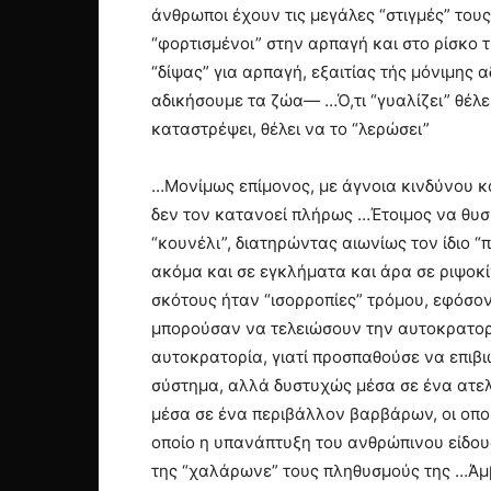
άνθρωποι έχουν τις μεγάλες “στιγμές” τους
“φορτισμένοι” στην αρπαγή και στο ρίσκο 
“δίψας” για αρπαγή, εξαιτίας τής μόνιμης
αδικήσουμε τα ζώα— …Ό,τι “γυαλίζει” θέλει
καταστρέψει, θέλει να το “λερώσει”
…Μονίμως επίμονος, με άγνοια κινδύνου κ
δεν τον κατανοεί πλήρως …Έτοιμος να θυσι
“κουνέλι”, διατηρώντας αιωνίως τον ίδιο
ακόμα και σε εγκλήματα και άρα σε ριψοκί
σκότους ήταν “ισορροπίες” τρόμου, εφόσ
μπορούσαν να τελειώσουν την αυτοκρατορί
αυτοκρατορία, γιατί προσπαθούσε να επιβι
σύστημα, αλλά δυστυχώς μέσα σε ένα ατελ
μέσα σε ένα περιβάλλον βαρβάρων, οι οπο
οποίο η υπανάπτυξη του ανθρώπινου είδους
της “χαλάρωνε” τους πληθυσμούς της …Άμβ