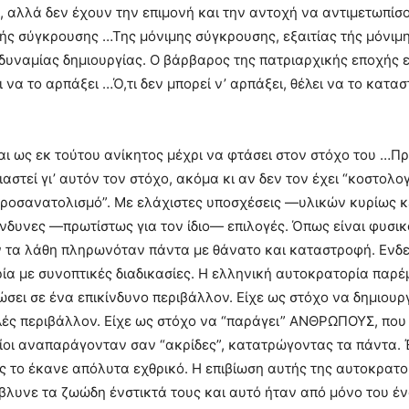
, αλλά δεν έχουν την επιμονή και την αντοχή να αντιμετωπίσο
τής σύγκρουσης …Της μόνιμης σύγκρουσης, εξαιτίας τής μόνιμ
 αδυναμίας δημιουργίας. Ο βάρβαρος της πατριαρχικής εποχής 
 να το αρπάξει …Ό,τι δεν μπορεί ν’ αρπάξει, θέλει να το κατασ
αι ως εκ τούτου ανίκητος μέχρι να φτάσει στον στόχο του …Π
αστεί γι’ αυτόν τον στόχο, ακόμα κι αν δεν τον έχει “κοστο
 “προσανατολισμό”. Με ελάχιστες υποσχέσεις —υλικών κυρίως
νδυνες —πρωτίστως για τον ίδιο— επιλογές. Όπως είναι φυσικό
ον τα λάθη πληρωνόταν πάντα με θάνατο και καταστροφή. Εν
α με συνοπτικές διαδικασίες. Η ελληνική αυτοκρατορία παρέ
ώσει σε ένα επικίνδυνο περιβάλλον. Είχε ως στόχο να δημιουρ
ές περιβάλλον. Είχε ως στόχο να “παράγει” ΑΝΘΡΩΠΟΥΣ, που
ίοι αναπαράγονταν σαν “ακρίδες”, κατατρώγοντας τα πάντα. Έ
 το έκανε απόλυτα εχθρικό. Η επιβίωση αυτής της αυτοκρατο
λυνε τα ζωώδη ένστικτά τους και αυτό ήταν από μόνο του έν