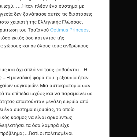
αι ισχύ… …Ήταν πλέον ένα σύστημα με
γεσία δεν ξανάπιασε αυτές τις διαστάσεις.
στο χειριστή τής Ελληνικής Γλώσσας,
ερίπτωση του Τραϊανού
Optimus Princeps
.
τόσο εκτός όσο και εντός τής
υς χώρους και σε όλους τους ανθρώπους
ους και όχι απλά να τους φοβούνται …Η
ς …Η μοναδική φορά που η εξουσία ήταν
υχαίων συγκυριών. Μια αυτοκρατορία σαν
τά τα επίπεδα ισχύος και να παραμείνει σε
αρότητας απαιτούνταν μεγάλη ευφυΐα από
ι ένα σύστημα εξουσίας, το οποίο
νικός κόσμος να είναι αρκούντως
 λεηλατήσει τα όσα λαμπρά είχε
πρόβλημα; …Γιατί οι πολιτισμένοι