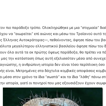
ον πιο παράδοξο τρόπο. Ολοκληρώθηκε με μια “στιγμιαία” δια
όχου να “αιωρείται” επί αιώνες και μέσω του Τραϊανού αυτό το
ρος Έλληνας Αυτοκράτορας—, πεθαίνοντας, άφησε πίσω του βασ
ύ απόλυτα μεγαλύτερου ελληνιστικού βασιλείου άφησε πίσω του
νουν όλα αυτά τα εκ πρώτης όψεως παράδοξα, θα πρέπει να π
 μας την κατάσταση όπως αυτή εξελισσόταν μέσα από συνεχε
αναγνώστης, η ανθρώπινη ιστορία δεν είναι τόσο περίπλοκη ό
οφής είναι. Μετρημένες στα δάχτυλα κομβικές αποφάσεις κομ
 μέσα στον χρόνο τα ίδια “σωστά” και τα ίδια “λάθη” πάνω στα
ν ιστορία, γιατί οι πονηροί που μας εξουσιάζουν έχουν συμφ