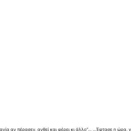
νία αν πέρασεν, ανθεί και φέρει κι άλλο”… …Έφτασε η ώρα, γ