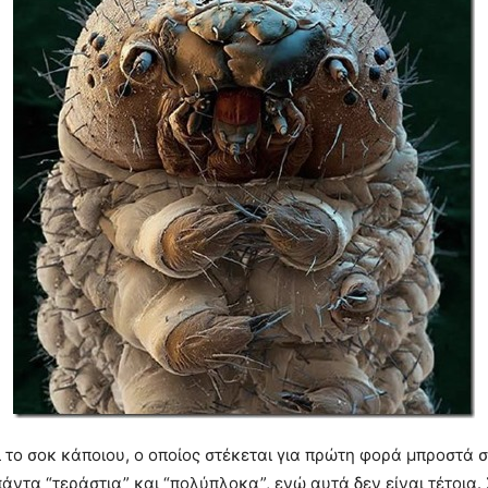
ι το σοκ κάποιου, ο οποίος στέκεται για πρώτη φορά μπροστά 
άντα “τεράστια” και “πολύπλοκα”, ενώ αυτά δεν είναι τέτοια