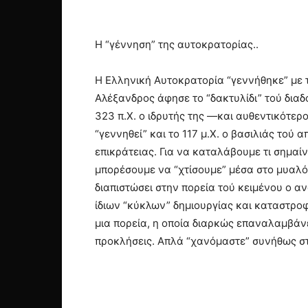
Η “γέννηση” της αυτοκρατορίας..
Η Ελληνική Αυτοκρατορία “γεννήθηκε” με τ
Αλέξανδρος άφησε το “δακτυλίδι” τού διαδ
323 π.Χ. ο ιδρυτής της —και αυθεντικότε
“γεννηθεί” και το 117 μ.Χ. ο βασιλιάς το
επικράτειας. Για να καταλάβουμε τι σημαί
μπορέσουμε να “χτίσουμε” μέσα στο μυαλό
διαπιστώσει στην πορεία τού κειμένου ο 
ίδιων “κύκλων” δημιουργίας και καταστρ
μια πορεία, η οποία διαρκώς επαναλαμβάνει
προκλήσεις. Απλά “χανόμαστε” συνήθως στη