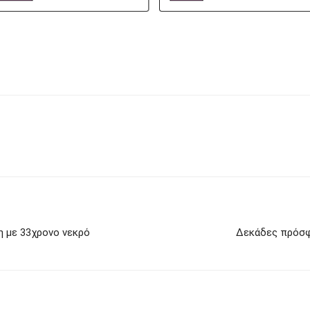
η με 33χρονο νεκρό
Δεκάδες πρόσφυ