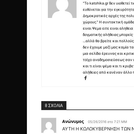
"Το katohika.gr δεν υιοθετεί
ευθύνεται για την εγκυρότητα,
Δημοκρατικές αρχές της πολυ
χώρους." Η συντακτική ομάδ
ειναι Ψεμα ειτε ειναι αληθει
δογματικής αλήθειας μπορείς 
...αλλά θα βρείτε και πολλο
δεν έχουμε μαζί μας καμία τ
μια σελίδα έρευνας και κριτι
τοίχο αναδημοσιεύσεως σαν α
και τι είναι ψέμα και τι κρ
αλήθειες από κανέναν άλλο 
8 ΣΧΟΛΙΑ
Ανώνυμος
05/26/2016 στο 7:21 ΜΜ
AYTH H ΚΩΛΟΚΥΒΕΡΝΗΣΗ ΤΩΝ ΝΕ