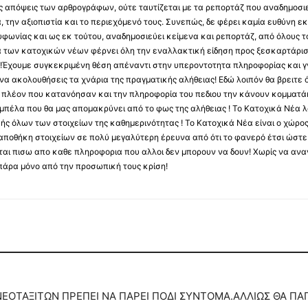
 τις απόψεις των αρθρογράφων, ούτε ταυτίζεται με τα ρεπορτάζ που αναδημοσι
 την αξιοπιστία και το περιεχόμενό τους. Συνεπώς, δε φέρει καμία ευθύνη εκ τ
φωνίας και ως εκ τούτου, αναδημοσιεύει κείμενα και ρεπορτάζ, από όλους το
α των κατοχικών νέων φέρνει όλη την εναλλακτική είδηση προς ξεσκαρτάρισ
α !Έχουμε συγκεκριμένη θέση απέναντι στην υπεροντοτητα πληροφορίας και γν
να ακολουθήσεις τα χνάρια της πραγματικής αλήθειας! Εδώ λοιπόν θα βρειτε ό
ύς πλέον που κατανόησαν και την πληροφορία του πεδιου την κάνουν κομματάκ
αμπέλα που θα μας απομακρύνει από το φως της αλήθειας ! Το Κατοχικά Νέα λ
κής όλων των στοιχείων της καθημερινότητας ! Το Κατοχικά Νέα είναι ο χώρο
ποθήκη στοιχείων σε πολύ μεγαλύτερη έρευνα από ότι το φανερό έτσι ώστε μ
υβεται πισω απο καθε πληροφορια που αλλοι δεν μπορουν να δουν! Χωρίς να α
πάρα μόνο από την προσωπική τους κρίση!
ΟΤΑΞΙΤΩΝ ΠΡΕΠΕΙ ΝΑ ΠΑΡΕΙ ΠΟΔΙ ΣΥΝΤΟΜΑ.ΑΛΛΙΩΣ ΘΑ ΠΑΓ