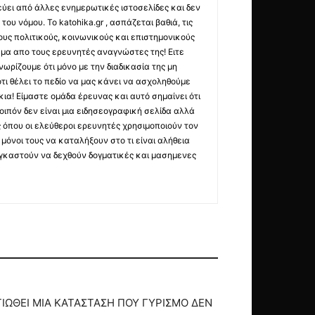
εύει από άλλες ενημερωτικές ιστοσελίδες και δεν
ου νόμου. Το katohika.gr , ασπάζεται βαθιά, τις
υς πολιτικούς, κοινωνικούς και επιστημονικούς
μα απο τους ερευνητές αναγνώστες της! Ειτε
ωρίζουμε ότι μόνο με την διαδικασία της μη
τι θέλει το πεδίο να μας κάνει να ασχοληθούμε
ια! Είμαστε ομάδα έρευνας και αυτό σημαίνει ότι
οιπόν δεν είναι μια ειδησεογραφική σελίδα αλλά
ς όπου οι ελεύθεροι ερευνητές χρησιμοποιούν τον
όνοι τους να καταλήξουν στο τι είναι αλήθεια
ναγκαστούν να δεχθούν δογματικές και μασημενες
ΙΩΘΕΙ ΜΙΑ ΚΑΤΑΣΤΑΣΗ ΠΟΥ ΓΥΡΙΣΜΟ ΔΕΝ