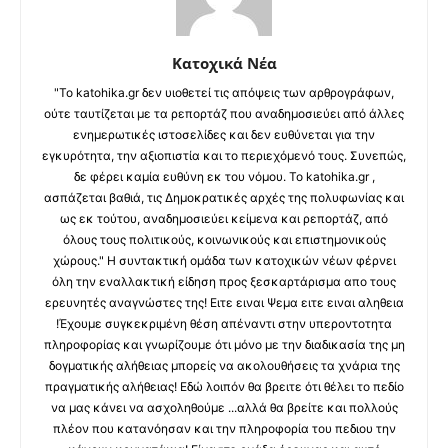
Κατοχικά Νέα
"Το katohika.gr δεν υιοθετεί τις απόψεις των αρθρογράφων,
ούτε ταυτίζεται με τα ρεπορτάζ που αναδημοσιεύει από άλλες
ενημερωτικές ιστοσελίδες και δεν ευθύνεται για την
εγκυρότητα, την αξιοπιστία και το περιεχόμενό τους. Συνεπώς,
δε φέρει καμία ευθύνη εκ του νόμου. Το katohika.gr ,
ασπάζεται βαθιά, τις Δημοκρατικές αρχές της πολυφωνίας και
ως εκ τούτου, αναδημοσιεύει κείμενα και ρεπορτάζ, από
όλους τους πολιτικούς, κοινωνικούς και επιστημονικούς
χώρους." Η συντακτική ομάδα των κατοχικών νέων φέρνει
όλη την εναλλακτική είδηση προς ξεσκαρτάρισμα απο τους
ερευνητές αναγνώστες της! Ειτε ειναι Ψεμα ειτε ειναι αληθεια
!Έχουμε συγκεκριμένη θέση απέναντι στην υπεροντοτητα
πληροφορίας και γνωρίζουμε ότι μόνο με την διαδικασία της μη
δογματικής αλήθειας μπορείς να ακολουθήσεις τα χνάρια της
πραγματικής αλήθειας! Εδώ λοιπόν θα βρειτε ότι θέλει το πεδίο
να μας κάνει να ασχοληθούμε ...αλλά θα βρείτε και πολλούς
πλέον που κατανόησαν και την πληροφορία του πεδιου την