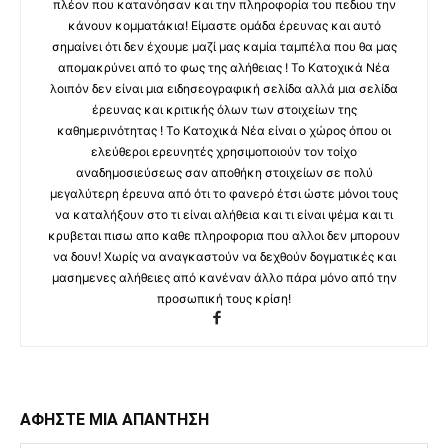
πλέον που κατανόησαν και την πληροφορία του πεδιου την
κάνουν κομματάκια! Είμαστε ομάδα έρευνας και αυτό
σημαίνει ότι δεν έχουμε μαζί μας καμία ταμπέλα που θα μας
απομακρύνει από το φως της αλήθειας ! Το Κατοχικά Νέα
λοιπόν δεν είναι μια ειδησεογραφική σελίδα αλλά μια σελίδα
έρευνας και κριτικής όλων των στοιχείων της
καθημερινότητας ! Το Κατοχικά Νέα είναι ο χώρος όπου οι
ελεύθεροι ερευνητές χρησιμοποιούν τον τοίχο
αναδημοσιεύσεως σαν αποθήκη στοιχείων σε πολύ
μεγαλύτερη έρευνα από ότι το φανερό έτσι ώστε μόνοι τους
να καταλήξουν στο τι είναι αλήθεια και τι είναι ψέμα και τι
κρυβεται πισω απο καθε πληροφορια που αλλοι δεν μπορουν
να δουν! Χωρίς να αναγκαστούν να δεχθούν δογματικές και
μασημενες αλήθειες από κανέναν άλλο πάρα μόνο από την
προσωπική τους κρίση!
ΑΦΗΣΤΕ ΜΙΑ ΑΠΑΝΤΗΣΗ