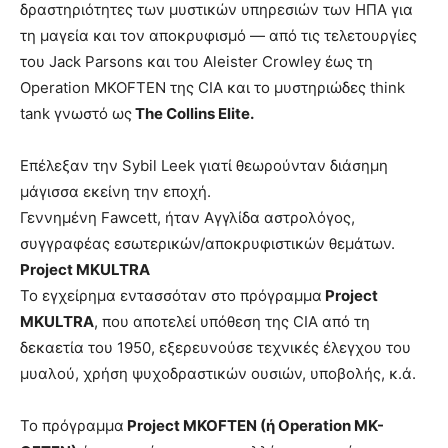
δραστηριότητες των μυστικών υπηρεσιών των ΗΠΑ για
τη μαγεία και τον αποκρυφισμό — από τις τελετουργίες
του Jack Parsons και του Aleister Crowley έως τη
Operation MKOFTEN της CIA και το μυστηριώδες think
tank γνωστό ως
The Collins Elite.
Επέλεξαν την Sybil Leek γιατί θεωρούνταν διάσημη
μάγισσα εκείνη την εποχή.
Γεννημένη Fawcett, ήταν Αγγλίδα αστρολόγος,
συγγραφέας εσωτερικών/αποκρυφιστικών θεμάτων.
Project MKULTRA
Το εγχείρημα εντασσόταν στο πρόγραμμα
Project
MKULTRA
, που αποτελεί υπόθεση της CIA από τη
δεκαετία του 1950, εξερευνούσε τεχνικές έλεγχου του
μυαλού, χρήση ψυχοδραστικών ουσιών, υποβολής, κ.ά.
Το πρόγραμμα
Project MKOFTEN (ή Operation MK-