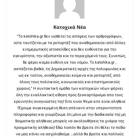
Κατοχικά Νέα
"Το katohika.gr δεν υιοθετεί τις απόψεις των αρθρογράφων,
ούτε ταυτίζεται με τα ρεπορτάζ που αναδημοσιεύει από άλλες
ενημερωτικές ιστοσελίδες και δεν ευθύνεται για την
εγκυρότητα, την αξιοπιστία και το περιεχόμενό τους. Συνεπώς,
δε φέρει καμία ευθύνη εκ του νόμου. Το katohika.gr ,
ασπάζεται βαθιά, τις Δημοκρατικές αρχές της πολυφωνίας και
ως εκ τούτου, αναδημοσιεύει κείμενα και ρεπορτάζ, από
όλους τους πολιτικούς, κοινωνικούς και επιστημονικούς
χώρους." Η συντακτική ομάδα των κατοχικών νέων φέρνει
όλη την εναλλακτική είδηση προς ξεσκαρτάρισμα απο τους
ερευνητές αναγνώστες της! Ειτε ειναι Ψεμα ειτε ειναι αληθεια
!Έχουμε συγκεκριμένη θέση απέναντι στην υπεροντοτητα
πληροφορίας και γνωρίζουμε ότι μόνο με την διαδικασία της μη
δογματικής αλήθειας μπορείς να ακολουθήσεις τα χνάρια της
πραγματικής αλήθειας! Εδώ λοιπόν θα βρειτε ότι θέλει το πεδίο
να μας κάνει να ασχοληθούμε ...αλλά θα βρείτε και πολλούς