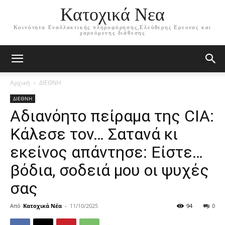
Κατοχικά Νεα
Κοινότητα Εναλλακτικής πληροφόρησης,Ελεύθερης Ερευνας και
χαρούμενης διάθεσης
Αρχική
ΔΙΕΘΝΗ
ΔΙΕΘΝΗ
Αδιανόητο πείραμα της CIA:
Κάλεσε τον… Σατανά κι
εκείνος απάντησε: Είστε…
βόδια, σοδειά μου οι ψυχές
σας
Από
Κατοχικά Νέα
-
11/10/2025
94
0