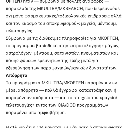
OFTEN)
ήταν — σύμφωνα με πολλές αναφορές —
παρακλάδι της MKULTRA/MKSEARCH, που διερευνούσε
όχι μόνο φαρμακευτικές/τοξικολογικές επιδράσεις αλλά
και τον «κόσμο του αποκρυφισμού»: μαγεία, μέντιουμ,
τελετουργίες.
Σύμφωνα με τις διαθέσιμες πληροφορίες για MKOFTEN,
το πρόγραμμα βασίσθηκε στην «στρατολόγηση» μάγων,
αστρολόγων, μέντιουμ, σατανιστών, πνευματιστών και
πάσης φύσεων ερευνητών της ζωής μετά για
εξερεύνηση των παραψυχικών/μαγικών δυνατοτήτων.
Απόρρητο
Τα προγράμματα MKULTRA/MKOFTEN παραμένουν εν
μέρει απόρρητα — πολλά έγγραφα καταστράφηκαν ή
παραμένουν απόρρητα — και το στοιχείο του «μαγεία/
τελετουργίες» εντός των CIA/DOD προγραμμάτων
παραμένει υπό αμφισβήτηση.
Η αξίωση ότι η CIA καθόταν με μάγισσες ή αποκρυφιστές