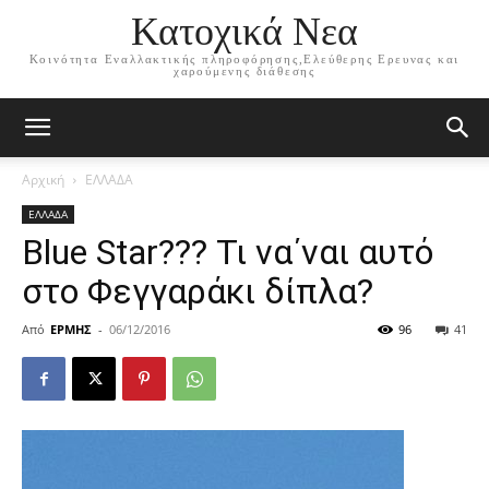
Κατοχικά Νεα
Κοινότητα Εναλλακτικής πληροφόρησης,Ελεύθερης Ερευνας και
χαρούμενης διάθεσης
Αρχική
ΕΛΛΑΔΑ
ΕΛΛΑΔΑ
Blue Star??? Τι να΄ναι αυτό
στο Φεγγαράκι δίπλα?
Από
ΕΡΜΗΣ
-
06/12/2016
96
41