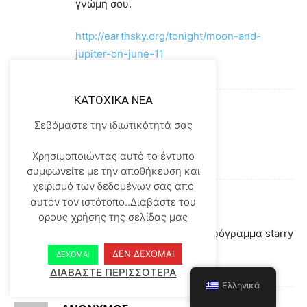
γνώμη σου.
http://earthsky.org/tonight/moon-and-
jupiter-on-june-11
Απάντηση
KATOXIKA NEA
Ανώνυμος
Σεβόμαστε την ιδιωτικότητά σας
06/14/2016 στο 2:14 ΜΜ
Έρχεται ο Δίας?Καιρός ήταν
Χρησιμοποιώντας αυτό το έντυπο
Απάντηση
συμφωνείτε με την αποθήκευση και
χειρισμό των δεδομένων σας από
Θάνος
αυτόν τον ιστότοπο..Διαβάστε του
ορους χρήσης της σελίδας μας
06/14/2016 στο 7:41 ΜΜ
Σύμφωνα με το αστρονομικό πρόγραμμα starry
night είναι ο Δίας.
ΔΕΝ ΔΕΧΟΜΑΙ
ΔΕΧΟΜΑΙ
Απάντηση
ΔΙΑΒΑΣΤΕ ΠΕΡΙΣΣΟΤΕΡΑ
Ελληνικά