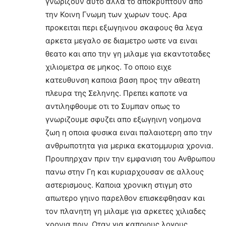
γνωριζουν αυτο αλλα το αποκρυπτουν απο
την Κοινη Γνωμη των χωρων τους. Αρα
προκειται περι εξωγηινου σκαφους θα λεγα
αρκετα μεγαλο σε διαμετρο ωστε να ειναι
θεατο και απο την γη μιλαμε για εκαντοταδες
χιλιομετρα σε μηκος. Το οποιο ειχε
κατευθυνση καποια βαση προς την αθεατη
πλευρα της Σεληνης. Πρεπει καποτε να
αντιληφθουμε οτι το Συμπαν οπως το
γνωριζουμε σφυζει απο εξωγηινη νοημονα
ζωη η οποια φυσικα ειναι παλαιοτερη απο την
ανθρωποτητα για μερικα εκατομμυρια χρονια.
Προυπηρχαν πριν την εμφανιση του Ανθρωπου
πανω στην Γη και κυριαρχουσαν σε αλλους
αστερισμους. Καποια χρονικη στιγμη στο
απωτερο γηινο παρελθον επισκεφθησαν και
τον πλανητη γη μιλαμε για αρκετες χιλιαδες
χρονια πριν. Οταν για καποιους λογους