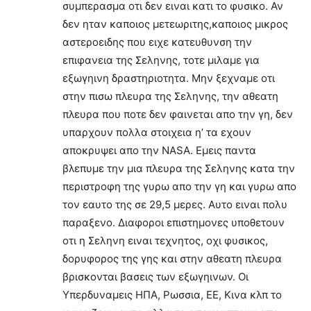
συμπερασμα οτι δεν ειναι κατι το φυσικο. Αν
δεν ηταν καποιος μετεωριτης,καποιος μικρος
αστεροειδης που ειχε κατευθυνση την
επιφανεια της Σεληνης, τοτε μιλαμε για
εξωγηινη δραστηριοτητα. Μην ξεχναμε οτι
στην πισω πλευρα της Σεληνης, την αθεατη
πλευρα που ποτε δεν φαινεται απο την γη, δεν
υπαρχουν πολλα στοιχεια η’ τα εχουν
αποκρυψει απο την NASA. Εμεις παντα
βλεπυμε την μια πλευρα της Σεληνης κατα την
περιστροφη της γυρω απο την γη και γυρω απο
τον εαυτο της σε 29,5 μερες. Αυτο ειναι πολυ
παραξενο. Διαφοροι επιστημονες υποθετουν
οτι η Σεληνη ειναι τεχνητος, οχι φυσικος,
δορυφορος της γης και στην αθεατη πλευρα
βρισκονται βασεις των εξωγηινων. Οι
Υπερδυναμεις ΗΠΑ, Ρωσσια, ΕΕ, Κινα κλπ το