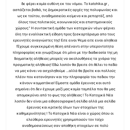
δε φέρει καμία ευθύνη εκ του νόμου. Το katohika.gr ,
ασπάζεται βαθιά, τις Δημοκρατικές αρχές της πολυφωνίας και
ως εκ τούτου, αναδημοσιεύει κείμενα και ρεπορτάζ, από
όλους τους πολιτικούς, κοινωνικούς και επιστημονικούς
χώρους." Η συντακτική ομάδα των κατοχικών νέων φέρνει
όλη την εναλλακτική είδηση προς ξεσκαρτάρισμα απο τους
ερευνητές αναγνώστες της! Ειτε ειναι Ψεμα ειτε ειναι αληθεια
!Έχουμε συγκεκριμένη θέση απέναντι στην υπεροντοτητα
πληροφορίας και γνωρίζουμε ότι μόνο με την διαδικασία της μη
δογματικής αλήθειας μπορείς να ακολουθήσεις τα χνάρια της
πραγματικής αλήθειας! Εδώ λοιπόν θα βρειτε ότι θέλει το πεδίο
να μας κάνει να ασχοληθούμε ...αλλά θα βρείτε και πολλούς
πλέον που κατανόησαν και την πληροφορία του πεδιου την
κάνουν κομματάκια! Είμαστε ομάδα έρευνας και αυτό
σημαίνει ότι δεν έχουμε μαζί μας καμία ταμπέλα που θα μας
απομακρύνει από το φως της αλήθειας ! Το Κατοχικά Νέα
λοιπόν δεν είναι μια ειδησεογραφική σελίδα αλλά μια σελίδα
έρευνας και κριτικής όλων των στοιχείων της
καθημερινότητας ! Το Κατοχικά Νέα είναι ο χώρος όπου οι
ελεύθεροι ερευνητές χρησιμοποιούν τον τοίχο
αναδημοσιεύσεως σαν αποθήκη στοιχείων σε πολύ