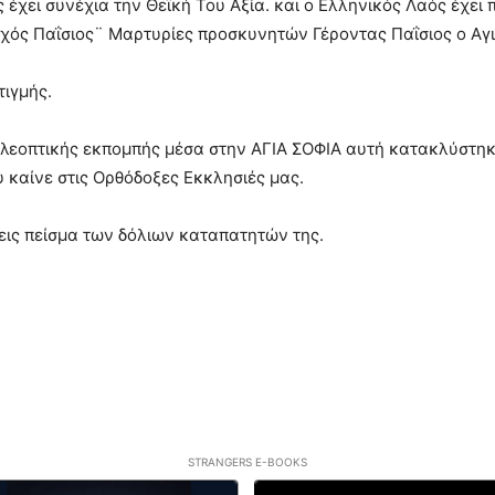
 έχει συνέχια την Θεϊκή Του Αξία. και ο Ελληνικός Λαός έχει π
ός Παΐσιος¨ Μαρτυρίες προσκυνητών Γέροντας Παΐσιος ο Αγιορ
τιγμής.
τηλεοπτικής εκπομπής μέσα στην ΑΓΙΑ ΣΟΦΙΑ αυτή κατακλύστη
 καίνε στις Ορθόδοξες Εκκλησιές μας.
 εις πείσμα των δόλιων καταπατητών της.
STRANGERS E-BOOKS