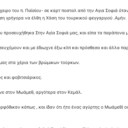
όχειρο του π. Παϊσίου- σε καρτ ποσταλ από την Αγια Σοφιά ότ
ση γρήγορα να έλθη η Χάση του τουρκικού φεγγαργιού .Αμήν.
ου προσευχήθηκα Στην Αγία Σοφιά μας, και είπα τα παράπονα 
ευχὀμουν και με έδιωχνε έξω κλπ και πρόσθεσα και άλλα πα
 μας στα χέρια των βρώμικων τούρκων.
ς και φοβιτσιάρικος.
ύανε στον Μωάμεθ, αργότερα στον Κεμάλ.
ρφόθικαν κάπως , και ίδαν ότι ήτο ένας αγύρτης ο Μωάμεθ) ο