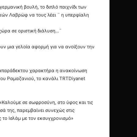
ερμανική βουλή, το διπλό παιχνίδι των
κών Λαβρώφ να τους λέει ¨ η υπερφίαλη
 χώρα σε οριστική διάλυση…¨
υν μια γελοία αφορμή για να ανοίξουν την
ι απαράδεκτου χαρακτήρα η ανακοίνωση
 του Ραμαζανιού, το κανάλι TRTDiyanet
 «Καλούμε σε σωφροσύνη, στο ύφος και τις
σά της, παρεμβαίνει συνεχώς στις
ς το Ισλάμ με τον εκσυγχρονισμό»