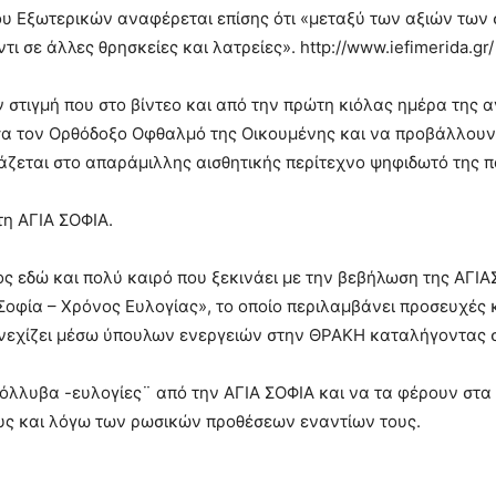
ου Εξωτερικών αναφέρεται επίσης ότι «μεταξύ των αξιών των
ι σε άλλες θρησκείες και λατρείες». http://www.iefimerida.gr/
ην στιγμή που στο βίντεο και από την πρώτη κιόλας ημέρα της
 τον Ορθόδοξο Οφθαλμό της Οικουμένης και να προβάλλουν 
ιάζεται στο απαράμιλλης αισθητικής περίτεχνο ψηφιδωτό της π
η ΑΓΙΑ ΣΟΦΙΑ.
 εδώ και πολύ καιρό που ξεκινάει με την βεβήλωση της ΑΓΙΑ
Σοφία – Χρόνος Ευλογίας», το οποίο περιλαμβάνει προσευχές
συνεχίζει μέσω ύπουλων ενεργειών στην ΘΡΑΚΗ καταλήγοντας στ
όλλυβα -ευλογίες¨ από την ΑΓΙΑ ΣΟΦΙΑ και να τα φέρουν στα Ε
ους και λόγω των ρωσικών προθέσεων εναντίων τους.