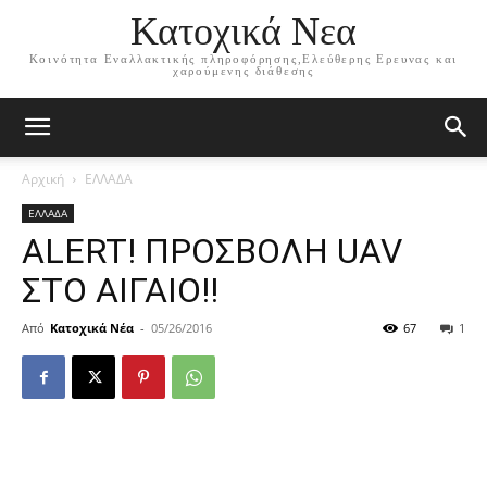
Κατοχικά Νεα
Κοινότητα Εναλλακτικής πληροφόρησης,Ελεύθερης Ερευνας και
χαρούμενης διάθεσης
Αρχική
ΕΛΛΑΔΑ
ΕΛΛΑΔΑ
ALERT! ΠΡΟΣΒΟΛΗ UAV
ΣΤΟ ΑΙΓΑΙΟ!!
Από
Κατοχικά Νέα
-
05/26/2016
67
1