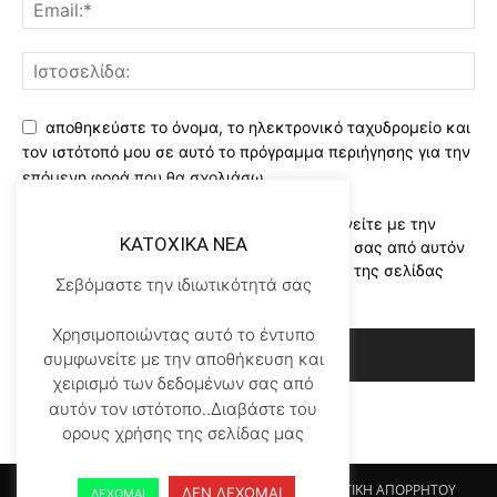
αποθηκεύστε το όνομα, το ηλεκτρονικό ταχυδρομείο και
τον ιστότοπό μου σε αυτό το πρόγραμμα περιήγησης για την
επόμενη φορά που θα σχολιάσω.
Χρησιμοποιώντας αυτό το έντυπο συμφωνείτε με την
KATOXIKA NEA
αποθήκευση και χειρισμό των δεδομένων σας από αυτόν
τον ιστότοπο..Διαβάστε του ορους χρήσης της σελίδας
Σεβόμαστε την ιδιωτικότητά σας
μας
*
Χρησιμοποιώντας αυτό το έντυπο
συμφωνείτε με την αποθήκευση και
χειρισμό των δεδομένων σας από
αυτόν τον ιστότοπο..Διαβάστε του
ορους χρήσης της σελίδας μας
Αρχικη KATOHIKA NEA
Login
Register
ΠΟΛΙΤΙΚΗ ΑΠΟΡΡΗΤΟΥ
ΔΕΝ ΔΕΧΟΜΑΙ
ΔΕΧΟΜΑΙ