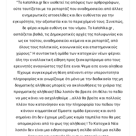
"Το katohika.gr δεν υιοθετεί τις απόψεις των αρθρογράφων,
ούτε ταυτίζεται με τα ρεπορτάζ που αναδημοσιεύει από άλλες
ενημερωτικές ιστοσελίδες και δεν ευθύνεται για την
εγκυρότητα, την αξιοπιστία και το περιεχόμενό τους. Συνεπώς,
δε φέρει καμία ευθύνη εκ του νόμου. Το katohika.gr ,
ασπάζεται βαθιά, τις Δημοκρατικές αρχές της πολυφωνίας και
ως εκ τούτου, αναδημοσιεύει κείμενα και ρεπορτάζ, από
όλους τους πολιτικούς, κοινωνικούς και επιστημονικούς
χώρους." Η συντακτική ομάδα των κατοχικών νέων φέρνει
όλη την εναλλακτική είδηση προς ξεσκαρτάρισμα απο τους
ερευνητές αναγνώστες της! Ειτε ειναι Ψεμα ειτε ειναι αληθεια
!Έχουμε συγκεκριμένη θέση απέναντι στην υπεροντοτητα
πληροφορίας και γνωρίζουμε ότι μόνο με την διαδικασία της μη
δογματικής αλήθειας μπορείς να ακολουθήσεις τα χνάρια της
πραγματικής αλήθειας! Εδώ λοιπόν θα βρειτε ότι θέλει το πεδίο
να μας κάνει να ασχοληθούμε ...αλλά θα βρείτε και πολλούς
πλέον που κατανόησαν και την πληροφορία του πεδιου την
κάνουν κομματάκια! Είμαστε ομάδα έρευνας και αυτό
σημαίνει ότι δεν έχουμε μαζί μας καμία ταμπέλα που θα μας
απομακρύνει από το φως της αλήθειας ! Το Κατοχικά Νέα
λοιπόν δεν είναι μια ειδησεογραφική σελίδα αλλά μια σελίδα