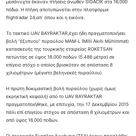
μεσάνυχτα έκαναν πτήσεις άνωθεν SIGACIK στα 16.000
πόδια. Η πτήση αποτυπώνεται στην πλατφόρμα
flightradar 24,απ΄ όπου και η εικόνα.
Το τακτικό UAV BAYRAKTAR,έχει ήδη πραγματοποιήσει
βολή “έξυπνου” πυραύλου MAM-L (Milli Akıllı Mühimmat)
κατασκευής της τουρκικής εταιρείας ROKETSAN
πετώντας σε ύψος 18.000 ποδών (5.486 μέτρα) σε
επίγειο στόχο ο οποίος βρισκόταν σε απόσταση 8
χιλιομέτρων (μέγιστο βεληνεκές πυραύλου).
Η πρώτη δοκιμαστική βολή πυραύλου (χωρίς όμως
εκρηκτική κεφαλή) από το UAV BAYRAKTAR
πραγματοποιήθηκε, με επιτυχία, την 17 Δεκεμβρίου 2015
πάλι επί επιγείου στόχου σε απόσταση 8 χιλιομέτρων και
από ύψος 16.000 ποδών.
Oι τουρκικές Ένοπλες Δυνάμεις (ΤΕΔ) έχουν παραλάβει