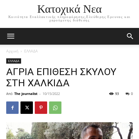
Κατοχικά Νεα
Κοινότητα Εναλλακτικής πληροφόρησης,Ελεύθερης Ερευνας και
χαρούμενης διάθεσης
Αρχική
ΕΛΛΑΔΑ
ΕΛΛΑΔΑ
ΑΓΡΙΑ ΕΠΙΘΕΣΗ ΣΚΥΛΟΥ
ΣΤΗ ΧΑΛΚΙΔΑ
Από
The journalist
-
10/15/2022
93
0