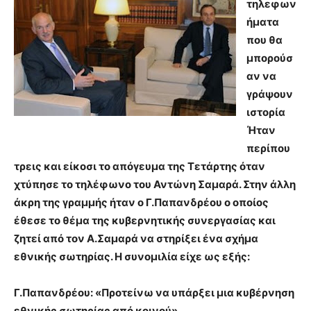
τηλεφων
ήματα
που θα
μπορούσ
αν να
γράψουν
ιστορία
Ήταν
περίπου
τρεις και είκοσι το απόγευμα της Τετάρτης όταν
χτύπησε το τηλέφωνο του Αντώνη Σαμαρά. Στην άλλη
άκρη της γραμμής ήταν ο Γ.Παπανδρέου ο οποίος
έθεσε το θέμα της κυβερνητικής συνεργασίας και
ζητεί από τον Α.Σαμαρά να στηρίξει ένα σχήμα
εθνικής σωτηρίας. Η συνομιλία είχε ως εξής:
Γ.Παπανδρέου: «Προτείνω να υπάρξει μια κυβέρνηση
εθνικής σωτηρίας από κοινού».