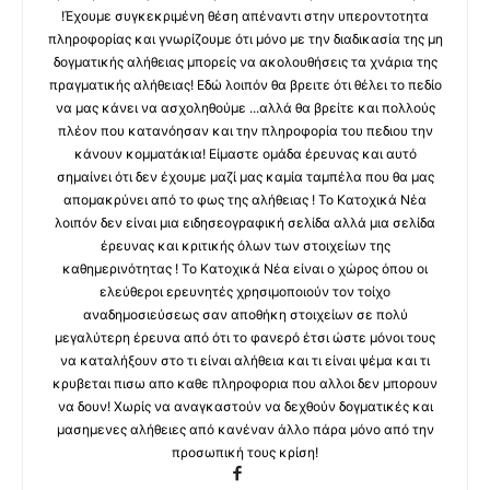
!Έχουμε συγκεκριμένη θέση απέναντι στην υπεροντοτητα
πληροφορίας και γνωρίζουμε ότι μόνο με την διαδικασία της μη
δογματικής αλήθειας μπορείς να ακολουθήσεις τα χνάρια της
πραγματικής αλήθειας! Εδώ λοιπόν θα βρειτε ότι θέλει το πεδίο
να μας κάνει να ασχοληθούμε ...αλλά θα βρείτε και πολλούς
πλέον που κατανόησαν και την πληροφορία του πεδιου την
κάνουν κομματάκια! Είμαστε ομάδα έρευνας και αυτό
σημαίνει ότι δεν έχουμε μαζί μας καμία ταμπέλα που θα μας
απομακρύνει από το φως της αλήθειας ! Το Κατοχικά Νέα
λοιπόν δεν είναι μια ειδησεογραφική σελίδα αλλά μια σελίδα
έρευνας και κριτικής όλων των στοιχείων της
καθημερινότητας ! Το Κατοχικά Νέα είναι ο χώρος όπου οι
ελεύθεροι ερευνητές χρησιμοποιούν τον τοίχο
αναδημοσιεύσεως σαν αποθήκη στοιχείων σε πολύ
μεγαλύτερη έρευνα από ότι το φανερό έτσι ώστε μόνοι τους
να καταλήξουν στο τι είναι αλήθεια και τι είναι ψέμα και τι
κρυβεται πισω απο καθε πληροφορια που αλλοι δεν μπορουν
να δουν! Χωρίς να αναγκαστούν να δεχθούν δογματικές και
μασημενες αλήθειες από κανέναν άλλο πάρα μόνο από την
προσωπική τους κρίση!