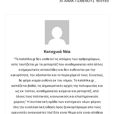
“ΑΓΑΝΑΚΤΙΣΜΕΝΟΥΣ”!Βίντεο
Κατοχικά Νέα
"Το katohika.gr δεν υιοθετεί τις απόψεις των αρθρογράφων,
ούτε ταυτίζεται με τα ρεπορτάζ που αναδημοσιεύει από άλλες
ενημερωτικές ιστοσελίδες και δεν ευθύνεται για την
εγκυρότητα, την αξιοπιστία και το περιεχόμενό τους. Συνεπώς,
δε φέρει καμία ευθύνη εκ του νόμου. Το katohika.gr ,
ασπάζεται βαθιά, τις Δημοκρατικές αρχές της πολυφωνίας και
ως εκ τούτου, αναδημοσιεύει κείμενα και ρεπορτάζ, από
όλους τους πολιτικούς, κοινωνικούς και επιστημονικούς
χώρους." Η συντακτική ομάδα των κατοχικών νέων φέρνει
όλη την εναλλακτική είδηση προς ξεσκαρτάρισμα απο τους
ερευνητές αναγνώστες της! Ειτε ειναι Ψεμα ειτε ειναι αληθεια