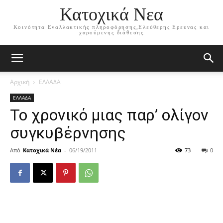
Κατοχικά Νεα
Κοινότητα Εναλλακτικής πληροφόρησης,Ελεύθερης Ερευνας και
χαρούμενης διάθεσης
Αρχική
ΕΛΛΑΔΑ
ΕΛΛΑΔΑ
Το χρονικό μιας παρ’ ολίγον
συγκυβέρνησης
Από
Κατοχικά Νέα
-
06/19/2011
73
0