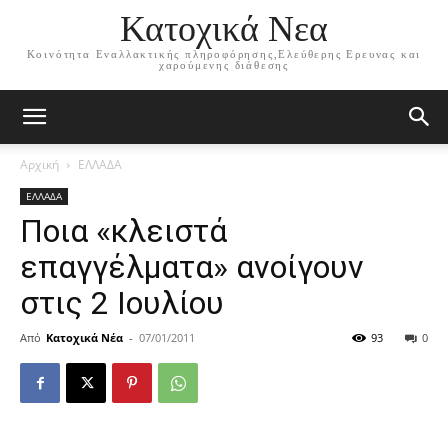
Κατοχικά Νεα
Κοινότητα Εναλλακτικής πληροφόρησης,Ελεύθερης Ερευνας και
χαρούμενης διάθεσης
Αρχική
ΕΛΛΑΔΑ
ΕΛΛΑΔΑ
Ποια «κλειστά
επαγγέλματα» ανοίγουν
στις 2 Ιουλίου
Από
Κατοχικά Νέα
-
07/01/2011
93
0