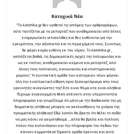
Κατοχικά Νέα
"Το katohika.gr δεν υιοθετεί τις απόψεις των αρθρογράφων,
ούτε ταυτίζεται με τα ρεπορτάζ που αναδημοσιεύει από άλλες
ενημερωτικές ιστοσελίδες και δεν ευθύνεται για την
εγκυρότητα, την αξιοπιστία και το περιεχόμενό τους. Συνεπώς,
δε φέρει καμία ευθύνη εκ του νόμου. Το katohika.gr ,
ασπάζεται βαθιά, τις Δημοκρατικές αρχές της πολυφωνίας και
ως εκ τούτου, αναδημοσιεύει κείμενα και ρεπορτάζ, από
όλους τους πολιτικούς, κοινωνικούς και επιστημονικούς
χώρους." Η συντακτική ομάδα των κατοχικών νέων φέρνει
όλη την εναλλακτική είδηση προς ξεσκαρτάρισμα απο τους
ερευνητές αναγνώστες της! Ειτε ειναι Ψεμα ειτε ειναι αληθεια
!Έχουμε συγκεκριμένη θέση απέναντι στην υπεροντοτητα
πληροφορίας και γνωρίζουμε ότι μόνο με την διαδικασία της μη
δογματικής αλήθειας μπορείς να ακολουθήσεις τα χνάρια της
πραγματικής αλήθειας! Εδώ λοιπόν θα βρειτε ότι θέλει το πεδίο
να μας κάνει να ασχοληθούμε ...αλλά θα βρείτε και πολλούς
πλέον που κατανόησαν και την πληροφορία του πεδιου την
κάνουν κομματάκια! Είμαστε ομάδα έρευνας και αυτό