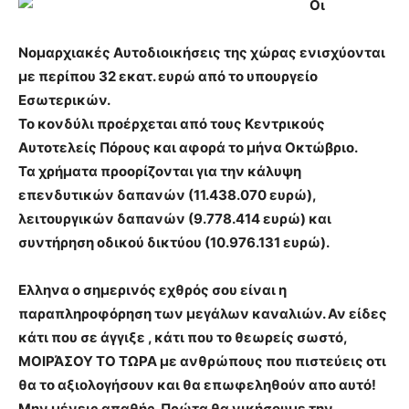
Οι
Νομαρχιακές Αυτοδιοικήσεις της χώρας ενισχύονται
με περίπου 32 εκατ. ευρώ από το υπουργείο
Εσωτερικών.
Το κονδύλι προέρχεται από τους Κεντρικούς
Αυτοτελείς Πόρους και αφορά το μήνα Οκτώβριο.
Τα χρήματα προορίζονται για την κάλυψη
επενδυτικών δαπανών (11.438.070 ευρώ),
λειτουργικών δαπανών (9.778.414 ευρώ) και
συντήρηση οδικού δικτύου (10.976.131 ευρώ).
Ελληνα ο σημερινός εχθρός σου είναι η
παραπληροφόρηση των μεγάλων καναλιών. Αν είδες
κάτι που σε άγγιξε , κάτι που το θεωρείς σωστό,
ΜΟΙΡΆΣΟΥ ΤΟ ΤΩΡΑ με ανθρώπους που πιστεύεις οτι
θα το αξιολογήσουν και θα επωφεληθούν απο αυτό!
Μην μένεις απαθής. Πρώτα θα νικήσουμε την