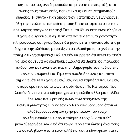
ως εκ τούτου, αναδημοσιεύει κείμενα και ρεπορτάζ, από
όλους τους πολιτικούς, κοινωνικούς και επιστημονικούς
χώρους." Η συντακτική ομάδα των κατοχικών νέων φέρνει
όλη την εναλλακτική είδηση προς ξεσκαρτάρισμα απο τους
ερευνητές αναγνώστες της! Ειτε ειναι Ψεμα ειτε ειναι αληθεια
!Έχουμε συγκεκριμένη θέση απέναντι στην υπεροντοτητα
πληροφορίας και γνωρίζουμε ότι μόνο με την διαδικασία της μη
δογματικής αλήθειας μπορείς να ακολουθήσεις τα χνάρια της
πραγματικής αλήθειας! Εδώ λοιπόν θα βρειτε ότι θέλει το πεδίο
να μας κάνει να ασχοληθούμε ...αλλά θα βρείτε και πολλούς
πλέον που κατανόησαν και την πληροφορία του πεδιου την
κάνουν κομματάκια! Είμαστε ομάδα έρευνας και αυτό
σημαίνει ότι δεν έχουμε μαζί μας καμία ταμπέλα που θα μας
απομακρύνει από το φως της αλήθειας ! Το Κατοχικά Νέα
λοιπόν δεν είναι μια ειδησεογραφική σελίδα αλλά μια σελίδα
έρευνας και κριτικής όλων των στοιχείων της
καθημερινότητας ! Το Κατοχικά Νέα είναι ο χώρος όπου οι
ελεύθεροι ερευνητές χρησιμοποιούν τον τοίχο
αναδημοσιεύσεως σαν αποθήκη στοιχείων σε πολύ
μεγαλύτερη έρευνα από ότι το φανερό έτσι ώστε μόνοι τους
να καταλήξουν στο τι είναι αλήθεια και τι είναι ψέμα και τι