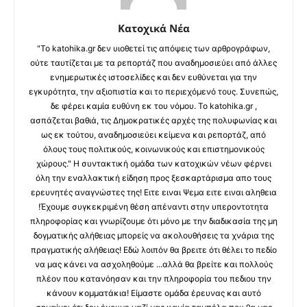
Κατοχικά Νέα
"Το katohika.gr δεν υιοθετεί τις απόψεις των αρθρογράφων,
ούτε ταυτίζεται με τα ρεπορτάζ που αναδημοσιεύει από άλλες
ενημερωτικές ιστοσελίδες και δεν ευθύνεται για την
εγκυρότητα, την αξιοπιστία και το περιεχόμενό τους. Συνεπώς,
δε φέρει καμία ευθύνη εκ του νόμου. Το katohika.gr ,
ασπάζεται βαθιά, τις Δημοκρατικές αρχές της πολυφωνίας και
ως εκ τούτου, αναδημοσιεύει κείμενα και ρεπορτάζ, από
όλους τους πολιτικούς, κοινωνικούς και επιστημονικούς
χώρους." Η συντακτική ομάδα των κατοχικών νέων φέρνει
όλη την εναλλακτική είδηση προς ξεσκαρτάρισμα απο τους
ερευνητές αναγνώστες της! Ειτε ειναι Ψεμα ειτε ειναι αληθεια
!Έχουμε συγκεκριμένη θέση απέναντι στην υπεροντοτητα
πληροφορίας και γνωρίζουμε ότι μόνο με την διαδικασία της μη
δογματικής αλήθειας μπορείς να ακολουθήσεις τα χνάρια της
πραγματικής αλήθειας! Εδώ λοιπόν θα βρειτε ότι θέλει το πεδίο
να μας κάνει να ασχοληθούμε ...αλλά θα βρείτε και πολλούς
πλέον που κατανόησαν και την πληροφορία του πεδιου την
κάνουν κομματάκια! Είμαστε ομάδα έρευνας και αυτό