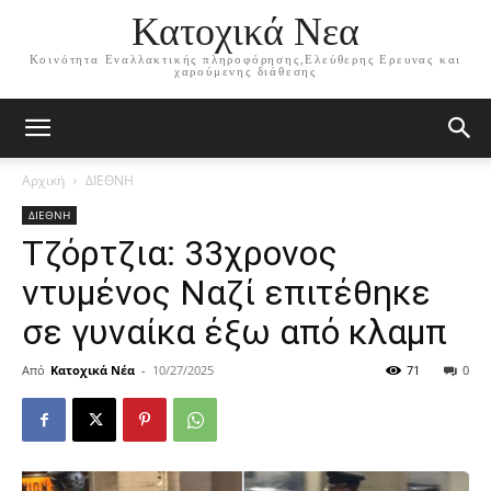
Κατοχικά Νεα
Κοινότητα Εναλλακτικής πληροφόρησης,Ελεύθερης Ερευνας και
χαρούμενης διάθεσης
Αρχική
ΔΙΕΘΝΗ
ΔΙΕΘΝΗ
Τζόρτζια: 33χρονος
ντυμένος Ναζί επιτέθηκε
σε γυναίκα έξω από κλαμπ
Από
Κατοχικά Νέα
-
10/27/2025
71
0