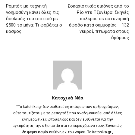
Ρομπότ με τεχνητή
Σοκαριστικές εικόνες από το
νοημοσύνη κάνει όλες τις
Ρίο ντε Τζανέιρο: Σκηνές
δουλειές του σπιτιού με
πολέμου σε αστυνομική
$500 το μήνα: Τι φοβάται ο
έφοδο κατά συμμορίας – 132
κόσμος
νεκροί, πτώματα στους
δρόμους
Κατοχικά Νέα
"Το katohika.gr δεν υιοθετεί τις απόψεις των αρθρογράφων,
ούτε ταυτίζεται με τα ρεπορτάζ που αναδημοσιεύει από άλλες
ενημερωτικές ιστοσελίδες και δεν ευθύνεται για την
εγκυρότητα, την αξιοπιστία και το περιεχόμενό τους. Συνεπώς,
δε φέρει καμία ευθύνη εκ του νόμου. Το katohika.gr ,