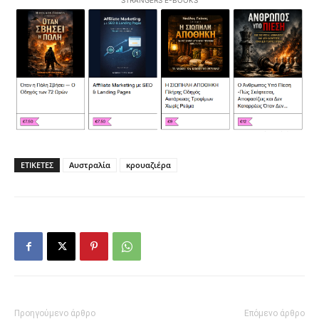
STRANGERS E-BOOKS
ΕΤΙΚΕΤΕΣ
Αυστραλία
κρουαζιέρα
Προηγούμενο άρθρο
Επόμενο άρθρο