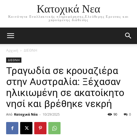
Κατοχικά Νεα
Κοινότητα Εναλλακτικής πληροφόρησης,Ελεύθερης Ερευνας και
χαρούμενης διάθεσης
Αρχική
ΔΙΕΘΝΗ
ΔΙΕΘΝΗ
Τραγωδία σε κρουαζιέρα
στην Αυστραλία: Ξέχασαν
ηλικιωμένη σε ακατοίκητο
νησί και βρέθηκε νεκρή
Από
Κατοχικά Νέα
-
10/29/2025
90
0