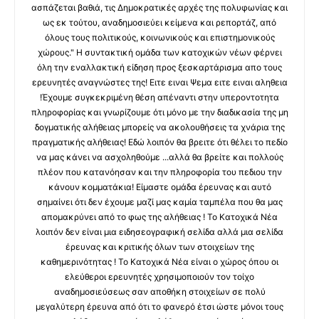
ασπάζεται βαθιά, τις Δημοκρατικές αρχές της πολυφωνίας και
ως εκ τούτου, αναδημοσιεύει κείμενα και ρεπορτάζ, από
όλους τους πολιτικούς, κοινωνικούς και επιστημονικούς
χώρους." Η συντακτική ομάδα των κατοχικών νέων φέρνει
όλη την εναλλακτική είδηση προς ξεσκαρτάρισμα απο τους
ερευνητές αναγνώστες της! Ειτε ειναι Ψεμα ειτε ειναι αληθεια
!Έχουμε συγκεκριμένη θέση απέναντι στην υπεροντοτητα
πληροφορίας και γνωρίζουμε ότι μόνο με την διαδικασία της μη
δογματικής αλήθειας μπορείς να ακολουθήσεις τα χνάρια της
πραγματικής αλήθειας! Εδώ λοιπόν θα βρειτε ότι θέλει το πεδίο
να μας κάνει να ασχοληθούμε ...αλλά θα βρείτε και πολλούς
πλέον που κατανόησαν και την πληροφορία του πεδιου την
κάνουν κομματάκια! Είμαστε ομάδα έρευνας και αυτό
σημαίνει ότι δεν έχουμε μαζί μας καμία ταμπέλα που θα μας
απομακρύνει από το φως της αλήθειας ! Το Κατοχικά Νέα
λοιπόν δεν είναι μια ειδησεογραφική σελίδα αλλά μια σελίδα
έρευνας και κριτικής όλων των στοιχείων της
καθημερινότητας ! Το Κατοχικά Νέα είναι ο χώρος όπου οι
ελεύθεροι ερευνητές χρησιμοποιούν τον τοίχο
αναδημοσιεύσεως σαν αποθήκη στοιχείων σε πολύ
μεγαλύτερη έρευνα από ότι το φανερό έτσι ώστε μόνοι τους