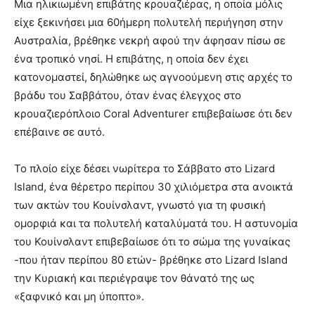
Μια ηλικιωμένη επιβάτης κρουαζιέρας, η οποία μόλις
είχε ξεκινήσει μια 60ήμερη πολυτελή περιήγηση στην
Αυστραλία, βρέθηκε νεκρή αφού την άφησαν πίσω σε
ένα τροπικό νησί. Η επιβάτης, η οποία δεν έχει
κατονομαστεί, δηλώθηκε ως αγνοούμενη στις αρχές το
βράδυ του Σαββάτου, όταν ένας έλεγχος στο
κρουαζιερόπλοιο Coral Adventurer επιβεβαίωσε ότι δεν
επέβαινε σε αυτό.
Το πλοίο είχε δέσει νωρίτερα το Σάββατο στο Lizard
Island, ένα θέρετρο περίπου 30 χιλιόμετρα στα ανοικτά
των ακτών του Κουίνσλαντ, γνωστό για τη φυσική
ομορφιά και τα πολυτελή καταλύματά του. Η αστυνομία
του Κουίνσλαντ επιβεβαίωσε ότι το σώμα της γυναίκας
-που ήταν περίπου 80 ετών- βρέθηκε στο Lizard Island
την Κυριακή και περιέγραψε τον θάνατό της ως
«ξαφνικό και μη ύποπτο».