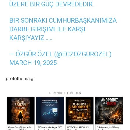
ÜZERE BIR GÜÇ DEVREDEDIR.
BIR SONRAKI CUMHURBAŞKANIMIZA
DARBE GIRIŞIMI ILE KARŞI
KARŞIYAYIZ……
— ÖZGÜR ÖZEL (@ECZOZGUROZEL)
MARCH 19, 2025
protothema.gr
STRANGERS E-BOOKS