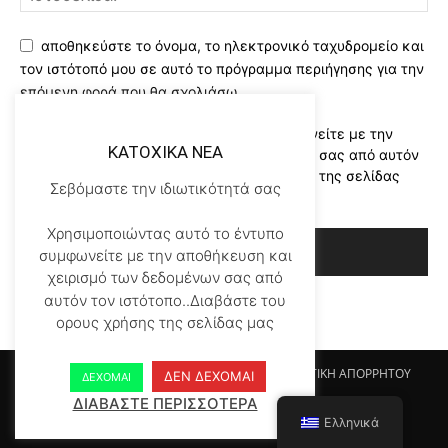
αποθηκεύστε το όνομα, το ηλεκτρονικό ταχυδρομείο και
τον ιστότοπό μου σε αυτό το πρόγραμμα περιήγησης για την
επόμενη φορά που θα σχολιάσω.
Χρησιμοποιώντας αυτό το έντυπο συμφωνείτε με την
KATOXIKA NEA
αποθήκευση και χειρισμό των δεδομένων σας από αυτόν
τον ιστότοπο..Διαβάστε του ορους χρήσης της σελίδας
Σεβόμαστε την ιδιωτικότητά σας
μας
*
Χρησιμοποιώντας αυτό το έντυπο
συμφωνείτε με την αποθήκευση και
χειρισμό των δεδομένων σας από
αυτόν τον ιστότοπο..Διαβάστε του
ορους χρήσης της σελίδας μας
Αρχικη KATOHIKA NEA
Login
Register
ΠΟΛΙΤΙΚΗ ΑΠΟΡΡΗΤΟΥ
ΔΕΝ ΔΕΧΟΜΑΙ
ΔΕΧΟΜΑΙ
ΟΡΟΙ ΧΡΗΣΗΣ
ΕΠΙΚΟΙΝΩΝΙΑ
ΔΙΑΒΑΣΤΕ ΠΕΡΙΣΣΟΤΕΡΑ
Ελληνικά
© Newspaper WordPress Theme by TagDiv