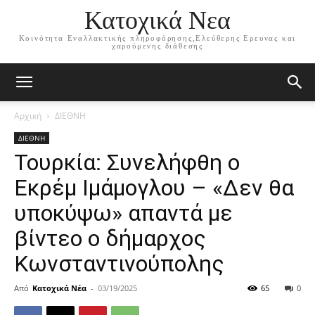
Κατοχικά Νεα
Κοινότητα Εναλλακτικής πληροφόρησης,Ελεύθερης Ερευνας και
χαρούμενης διάθεσης
Αρχική
ΔΙΕΘΝΗ
ΔΙΕΘΝΗ
Τουρκία: Συνελήφθη ο
Εκρέμ Ιμάμογλου – «Δεν θα
υποκύψω» απαντά με
βίντεο ο δήμαρχος
Κωνσταντινούπολης
Από
Κατοχικά Νέα
-
03/19/2025
65
0