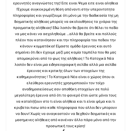
ερευνητές αναγνώστες της! Ειτε ειναι Ψεμα ειτε ειναι αληθεια
!Έχουμε συγκεκριμένη θέση απέναντι στην υπεροντοτητα
πληροφορίας και γνωρίζουμε ότι μόνο με την διαδικασία της μη
δογματικής αλήθειας μπορείς να ακολουθήσεις τα χνάρια της
πραγματικής αλήθειας! Εδώ λοιπόν θα βρειτε ότι θέλει το πεδίο
να μας κάνει να ασχοληθούμε ...αλλά θα βρείτε και πολλούς
πλέον που κατανόησαν και την πληροφορία του πεδιου την
κάνουν κομματάκια! Είμαστε ομάδα έρευνας και αυτό
σημαίνει ότι δεν έχουμε μαζί μας καμία ταμπέλα που θα μας
απομακρύνει από το φως της αλήθειας ! Το Κατοχικά Νέα
λοιπόν δεν είναι μια ειδησεογραφική σελίδα αλλά μια σελίδα
έρευνας και κριτικής όλων των στοιχείων της
καθημερινότητας ! Το Κατοχικά Νέα είναι ο χώρος όπου οι
ελεύθεροι ερευνητές χρησιμοποιούν τον τοίχο
αναδημοσιεύσεως σαν αποθήκη στοιχείων σε πολύ
μεγαλύτερη έρευνα από ότι το φανερό έτσι ώστε μόνοι τους
να καταλήξουν στο τι είναι αλήθεια και τι είναι ψέμα και τι
κρυβεται πισω απο καθε πληροφορια που αλλοι δεν μπορουν
να δουν! Χωρίς να αναγκαστούν να δεχθούν δογματικές και
μασημενες αλήθειες από κανέναν άλλο πάρα μόνο από την
προσωπική τους κρίση!