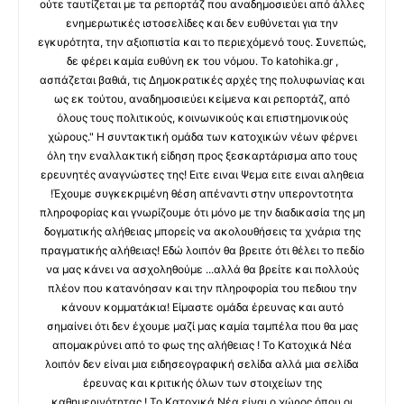
ούτε ταυτίζεται με τα ρεπορτάζ που αναδημοσιεύει από άλλες
ενημερωτικές ιστοσελίδες και δεν ευθύνεται για την
εγκυρότητα, την αξιοπιστία και το περιεχόμενό τους. Συνεπώς,
δε φέρει καμία ευθύνη εκ του νόμου. Το katohika.gr ,
ασπάζεται βαθιά, τις Δημοκρατικές αρχές της πολυφωνίας και
ως εκ τούτου, αναδημοσιεύει κείμενα και ρεπορτάζ, από
όλους τους πολιτικούς, κοινωνικούς και επιστημονικούς
χώρους." Η συντακτική ομάδα των κατοχικών νέων φέρνει
όλη την εναλλακτική είδηση προς ξεσκαρτάρισμα απο τους
ερευνητές αναγνώστες της! Ειτε ειναι Ψεμα ειτε ειναι αληθεια
!Έχουμε συγκεκριμένη θέση απέναντι στην υπεροντοτητα
πληροφορίας και γνωρίζουμε ότι μόνο με την διαδικασία της μη
δογματικής αλήθειας μπορείς να ακολουθήσεις τα χνάρια της
πραγματικής αλήθειας! Εδώ λοιπόν θα βρειτε ότι θέλει το πεδίο
να μας κάνει να ασχοληθούμε ...αλλά θα βρείτε και πολλούς
πλέον που κατανόησαν και την πληροφορία του πεδιου την
κάνουν κομματάκια! Είμαστε ομάδα έρευνας και αυτό
σημαίνει ότι δεν έχουμε μαζί μας καμία ταμπέλα που θα μας
απομακρύνει από το φως της αλήθειας ! Το Κατοχικά Νέα
λοιπόν δεν είναι μια ειδησεογραφική σελίδα αλλά μια σελίδα
έρευνας και κριτικής όλων των στοιχείων της
καθημερινότητας ! Το Κατοχικά Νέα είναι ο χώρος όπου οι