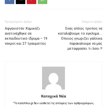
Προηγούμενο άρθρο
Επόμενο άρθρο
Αφγανιστάν: Καμικάζι
Ενας απλος τροπος να
ανατινάχθηκε σε
καταλαβουμε το εγκλημα …
εκπαιδευτικό ίδρυμα – 19
Οποιος γνωριζει γαλλικα
νεκροί και 27 τραυματίες
παρακαλουμε να μας
μεταφρασει τι λεει !!
Κατοχικά Νέα
"Το katohika.gr δεν υιοθετεί τις απόψεις των αρθρογράφων,