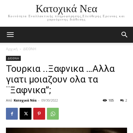
Κατοχικά Νεα
Κοινότητα Εναλλακτικής πληροφόρησης,Ελεύθερης Ερευνας και
χαρούμενης διάθεσης
Αρχική
ΔΙΕΘΝΗ
ΔΙΕΘΝΗ
Τουρκια ..Ξαφνικα …Αλλα
γιατι μοιαζουν ολα τα
¨Ξαφνικα”;
Από
Κατοχικά Νέα
-
09/30/2022
105
2