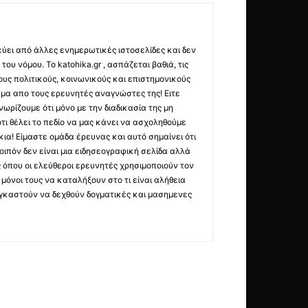
εύει από άλλες ενημερωτικές ιστοσελίδες και δεν
ου νόμου. Το katohika.gr , ασπάζεται βαθιά, τις
υς πολιτικούς, κοινωνικούς και επιστημονικούς
μα απο τους ερευνητές αναγνώστες της! Ειτε
ωρίζουμε ότι μόνο με την διαδικασία της μη
τι θέλει το πεδίο να μας κάνει να ασχοληθούμε
ια! Είμαστε ομάδα έρευνας και αυτό σημαίνει ότι
οιπόν δεν είναι μια ειδησεογραφική σελίδα αλλά
ς όπου οι ελεύθεροι ερευνητές χρησιμοποιούν τον
όνοι τους να καταλήξουν στο τι είναι αλήθεια
ναγκαστούν να δεχθούν δογματικές και μασημενες