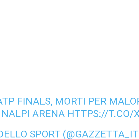
ATP FINALS, MORTI PER MALO
'INALPI ARENA
HTTPS://T.CO
DELLO SPORT (@GAZZETTA_I