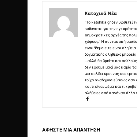
Κατοχικά Νέα
"Το katohika.gr δεν υιοθετεί
ευθύνεται για την εγκυρότητα,
Δημοκρατικές αρχές της πολυ
χώρους." Η συντακτική ομάδ
ειναι Ψεμα ειτε ειναι αληθει
δογματικής αλήθειας μπορείς 
...αλλά θα βρείτε και πολλο
δεν έχουμε μαζί μας καμία τ
μια σελίδα έρευνας και κριτι
τοίχο αναδημοσιεύσεως σαν α
και τι είναι ψέμα και τι κρ
αλήθειες από κανέναν άλλο 
ΑΦΗΣΤΕ ΜΙΑ ΑΠΑΝΤΗΣΗ