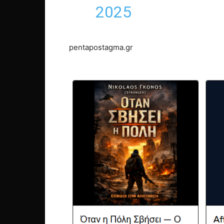
2025
pentapostagma.gr