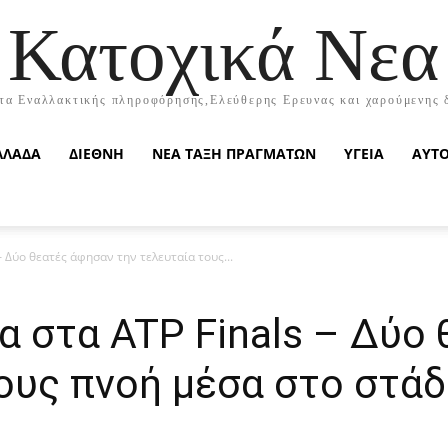
Κατοχικά Νεα
τα Εναλλακτικής πληροφόρησης,Ελεύθερης Ερευνας και χαρούμενης 
ΛΛΑΔΑ
ΔΙΕΘΝΗ
ΝΕΑ ΤΑΞΗ ΠΡΑΓΜΑΤΩΝ
ΥΓΕΙΑ
ΑΥΤ
– Δύο θεατές άφησαν την τελευταία τους...
α στα ATP Finals – Δύο
ους πνοή μέσα στο στάδ