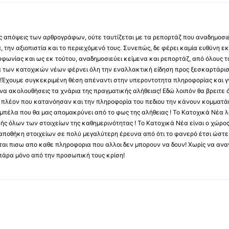
 τις απόψεις των αρθρογράφων, ούτε ταυτίζεται με τα ρεπορτάζ που αναδημοσι
 την αξιοπιστία και το περιεχόμενό τους. Συνεπώς, δε φέρει καμία ευθύνη εκ τ
φωνίας και ως εκ τούτου, αναδημοσιεύει κείμενα και ρεπορτάζ, από όλους το
α των κατοχικών νέων φέρνει όλη την εναλλακτική είδηση προς ξεσκαρτάρισ
α !Έχουμε συγκεκριμένη θέση απέναντι στην υπεροντοτητα πληροφορίας και γν
να ακολουθήσεις τα χνάρια της πραγματικής αλήθειας! Εδώ λοιπόν θα βρειτε ό
ύς πλέον που κατανόησαν και την πληροφορία του πεδιου την κάνουν κομματάκ
αμπέλα που θα μας απομακρύνει από το φως της αλήθειας ! Το Κατοχικά Νέα λ
κής όλων των στοιχείων της καθημερινότητας ! Το Κατοχικά Νέα είναι ο χώρο
ποθήκη στοιχείων σε πολύ μεγαλύτερη έρευνα από ότι το φανερό έτσι ώστε μ
υβεται πισω απο καθε πληροφορια που αλλοι δεν μπορουν να δουν! Χωρίς να α
πάρα μόνο από την προσωπική τους κρίση!