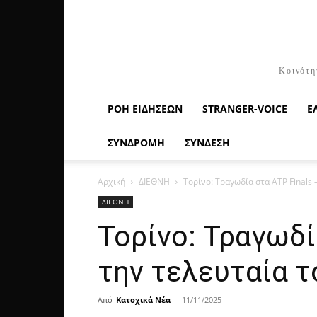
Κοινότη
ΡΟΉ ΕΙΔΉΣΕΩΝ
STRANGER-VOICE
Ε
ΣΥΝΔΡΟΜΗ
ΣΥΝΔΕΣΗ
Αρχική
ΔΙΕΘΝΗ
Τορίνο: Τραγωδία στα ATP Finals 
ΔΙΕΘΝΗ
Τορίνο: Τραγωδί
την τελευταία τ
Από
Κατοχικά Νέα
-
11/11/2025