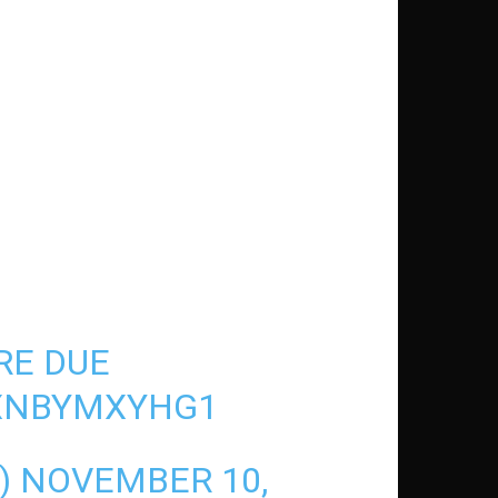
RE DUE
/XNBYMXYHG1
T)
NOVEMBER 10,