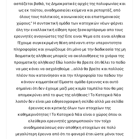
ασπάζεται βαθιά, τις Δημοκρατικές αρχές της πολυφωνίας και
ως εκ τούτου, αναδημοσιεύει κείμενα και ρεπορτάζ, από
όλους τους πολιτικούς, κοινωνικούς και επιστημονικούς
χώρους." Η συντακτική ομάδα των κατοχικών νέων φέρνει
όλη την εναλλακτική είδηση προς ξεσκαρτάρισμα απο τους
ερευνητές αναγνώστες της! Ειτε ειναι Ψεμα ειτε ειναι αληθεια
!Έχουμε συγκεκριμένη θέση απέναντι στην υπεροντοτητα
πληροφορίας και γνωρίζουμε ότι μόνο με την διαδικασία της μη
δογματικής αλήθειας μπορείς να ακολουθήσεις τα χνάρια της
πραγματικής αλήθειας! Εδώ λοιπόν θα βρειτε ότι θέλει το πεδίο
να μας κάνει να ασχοληθούμε ...αλλά θα βρείτε και πολλούς
πλέον που κατανόησαν και την πληροφορία του πεδιου την
κάνουν κομματάκια! Είμαστε ομάδα έρευνας και αυτό
σημαίνει ότι δεν έχουμε μαζί μας καμία ταμπέλα που θα μας
απομακρύνει από το φως της αλήθειας ! Το Κατοχικά Νέα
λοιπόν δεν είναι μια ειδησεογραφική σελίδα αλλά μια σελίδα
έρευνας και κριτικής όλων των στοιχείων της
καθημερινότητας ! Το Κατοχικά Νέα είναι ο χώρος όπου οι
ελεύθεροι ερευνητές χρησιμοποιούν τον τοίχο
αναδημοσιεύσεως σαν αποθήκη στοιχείων σε πολύ
μεγαλύτερη έρευνα από ότι το φανερό έτσι ώστε μόνοι τους