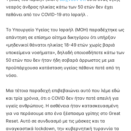
νεαρός άνδρας ηλικίας κάτω των 50 ετών δεν έχει
πεθάνει από τον COVID-19 στο Ισραήλ .
Το Υπουργείο Υγείας του Ισραήλ (MOH) παραδέχτηκε ως
απάντηση σε επίσημο αίτημα δικηγόρου ότι υπήρξαν
«μηδενικοί θάνατοι ηλικίας 18-49 ετών χωρίς βαριά
υποκείμενα νοσήματα», δηλαδή οποιοσδήποτε κάτω των
50 ετών που δεν ήταν ήδη σοβαρά άρρωστος με μια
προϋπάρχουσα κατάσταση υγείας πέθανε ποτέ από τη
νόσο.
Μια τέτοια παραδοχή επιβεβαιώνει αυτό που λέμε εδώ
και τρία χρόνια, ότι ο COVID δεν ήταν ποτέ απειλή για
υγιείς ανθρώπους. Η ασθένεια ήταν κατασκευασμένη
για να περάσουμε απο ένα ξέσπασμα γρίπης στο Great
Reset. Αυτό σε συνδυασμό με τις μάσκες και τα
αναγκαστικά lockdown, την κυβερνητική τυραννία τα