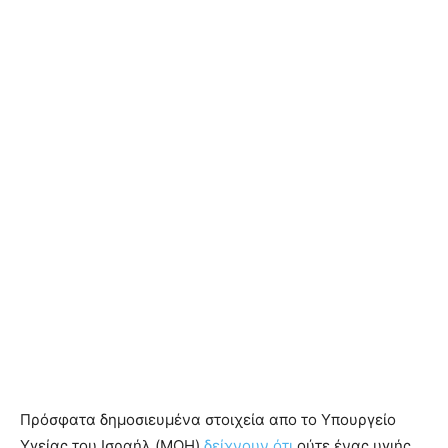
Πρόσφατα δημοσιευμένα στοιχεία απο το Υπουργείο
Υγείας του Ισραήλ (MOH)
δείχνουν ότι
ούτε ένας υγιής