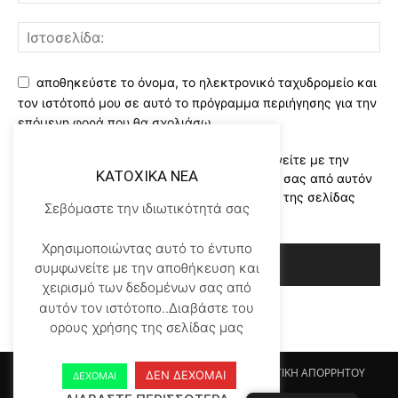
αποθηκεύστε το όνομα, το ηλεκτρονικό ταχυδρομείο και
τον ιστότοπό μου σε αυτό το πρόγραμμα περιήγησης για την
επόμενη φορά που θα σχολιάσω.
Χρησιμοποιώντας αυτό το έντυπο συμφωνείτε με την
KATOXIKA NEA
αποθήκευση και χειρισμό των δεδομένων σας από αυτόν
τον ιστότοπο..Διαβάστε του ορους χρήσης της σελίδας
Σεβόμαστε την ιδιωτικότητά σας
μας
*
Χρησιμοποιώντας αυτό το έντυπο
συμφωνείτε με την αποθήκευση και
χειρισμό των δεδομένων σας από
αυτόν τον ιστότοπο..Διαβάστε του
ορους χρήσης της σελίδας μας
Αρχικη KATOHIKA NEA
Login
Register
ΠΟΛΙΤΙΚΗ ΑΠΟΡΡΗΤΟΥ
ΔΕΝ ΔΕΧΟΜΑΙ
ΔΕΧΟΜΑΙ
ΟΡΟΙ ΧΡΗΣΗΣ
ΕΠΙΚΟΙΝΩΝΙΑ