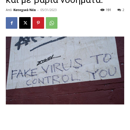
Από
Κατοχικά Νέα
-
05/31/2023
191
2