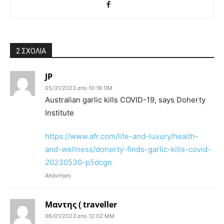
2 ΣΧΟΛΙΑ
JP
05/31/2023 στο 10:18 ΠΜ
Australian garlic kills COVID-19, says Doherty
Institute
https://www.afr.com/life-and-luxury/health-
and-wellness/doherty-finds-garlic-kills-covid-
20230530-p5dcgn
Απάντηση
Μαντης ( traveller
06/01/2023 στο 12:02 ΜΜ