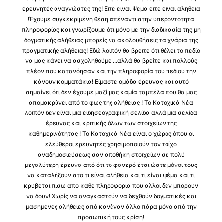
ερευνητές αναγνώστες της! Ειτε ειναι Ψεμα ειτε ειναι αληθεια
!Έχουμε συγκεκριμένη θέση απέναντι στην υπεροντοτητα
πληροφορίας και γνωρίζουμε ότι μόνο με την διαδικασία της μη
δογματικής αλήθειας μπορείς να ακολουθήσεις τα χνάρια της
πραγματικής αλήθειας! Εδώ λοιπόν θα βρειτε ότι θέλει το πεδίο
να μας κάνει να ασχοληθούμε ...αλλά θα βρείτε και πολλούς
πλέον που κατανόησαν και την πληροφορία του πεδιου την
κάνουν κομματάκια! Είμαστε ομάδα έρευνας και αυτό
σημαίνει ότι δεν έχουμε μαζί μας καμία ταμπέλα που θα μας
απομακρύνει από το φως της αλήθειας ! Το Κατοχικά Νέα
λοιπόν δεν είναι μια ειδησεογραφική σελίδα αλλά μια σελίδα
έρευνας και κριτικής όλων των στοιχείων της
καθημερινότητας ! Το Κατοχικά Νέα είναι ο χώρος όπου οι
ελεύθεροι ερευνητές χρησιμοποιούν τον τοίχο
αναδημοσιεύσεως σαν αποθήκη στοιχείων σε πολύ
μεγαλύτερη έρευνα από ότι το φανερό έτσι ώστε μόνοι τους
να καταλήξουν στο τι είναι αλήθεια και τι είναι ψέμα και τι
κρυβεται πισω απο καθε πληροφορια που αλλοι δεν μπορουν
να δουν! Χωρίς να αναγκαστούν να δεχθούν δογματικές και
μασημενες αλήθειες από κανέναν άλλο πάρα μόνο από την
προσωπική τους κρίση!