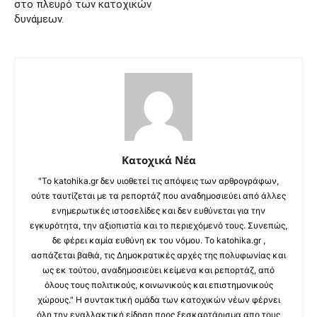
στο πλευρό των κατοχικών
δυνάμεων.
Κατοχικά Νέα
"Το katohika.gr δεν υιοθετεί τις απόψεις των αρθρογράφων,
ούτε ταυτίζεται με τα ρεπορτάζ που αναδημοσιεύει από άλλες
ενημερωτικές ιστοσελίδες και δεν ευθύνεται για την
εγκυρότητα, την αξιοπιστία και το περιεχόμενό τους. Συνεπώς,
δε φέρει καμία ευθύνη εκ του νόμου. Το katohika.gr ,
ασπάζεται βαθιά, τις Δημοκρατικές αρχές της πολυφωνίας και
ως εκ τούτου, αναδημοσιεύει κείμενα και ρεπορτάζ, από
όλους τους πολιτικούς, κοινωνικούς και επιστημονικούς
χώρους." Η συντακτική ομάδα των κατοχικών νέων φέρνει
όλη την εναλλακτική είδηση προς ξεσκαρτάρισμα απο τους