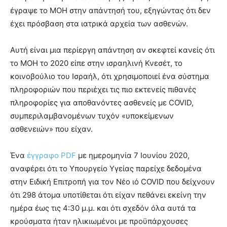
έγραψε το MOH στην απάντησή του, εξηγώντας ότι δεν
έχει πρόσβαση στα ιατρικά αρχεία των ασθενών.
Αυτή είναι μια περίεργη απάντηση αν σκεφτεί κανείς ότι
το MOH το 2020 είπε στην ισραηλινή Κνεσέτ, το
κοινοβούλιο του Ισραήλ, ότι χρησιμοποιεί ένα σύστημα
πληροφοριών που περιέχει τις πιο εκτενείς πιθανές
πληροφορίες για αποθανόντες ασθενείς με COVID,
συμπεριλαμβανομένων τυχόν «υποκείμενων
ασθενειών» που είχαν.
Ένα
έγγραφο PDF
με ημερομηνία 7 Ιουνίου 2020,
αναφέρει ότι το Υπουργείο Υγείας παρείχε δεδομένα
στην Ειδική Επιτροπή για τον Νέο ιό COVID που δείχνουν
ότι 298 άτομα υποτίθεται ότι είχαν πεθάνει εκείνη την
ημέρα έως τις 4:30 μ.μ. και ότι σχεδόν όλα αυτά τα
κρούσματα ήταν ηλικιωμένοι με προϋπάρχουσες