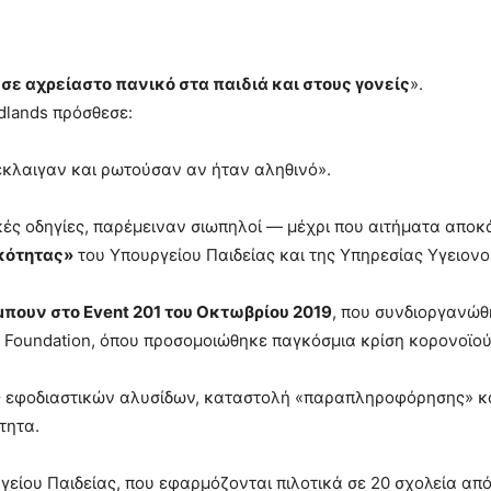
ε αχρείαστο πανικό στα παιδιά και στους γονείς
».
dlands πρόσθεσε:
έκλαιγαν και ρωτούσαν αν ήταν αληθινό».
ικές οδηγίες, παρέμειναν σιωπηλοί — μέχρι που αιτήματα απο
κότητας»
του Υπουργείου Παιδείας και της Υπηρεσίας Υγειον
πουν στο Event 201 του Οκτωβρίου 2019
, που συνδιοργανώθ
es Foundation, όπου προσομοιώθηκε παγκόσμια κρίση κορονοϊού
ς εφοδιαστικών αλυσίδων, καταστολή «παραπληροφόρησης» κα
τητα.
ργείου Παιδείας, που εφαρμόζονται πιλοτικά σε 20 σχολεία απ