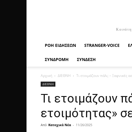
Κοινότη
ΡΟΉ ΕΙΔΉΣΕΩΝ
STRANGER-VOICE
Ε
ΣΥΝΔΡΟΜΗ
ΣΥΝΔΕΣΗ
Αρχική
ΔΙΕΘΝΗ
Τι ετοιμάζουν πάλι; – Ξαφνικές 
ΔΙΕΘΝΗ
Τι ετοιμάζουν π
ετοιμότητας» σ
Από
Κατοχικά Νέα
-
11/26/2025