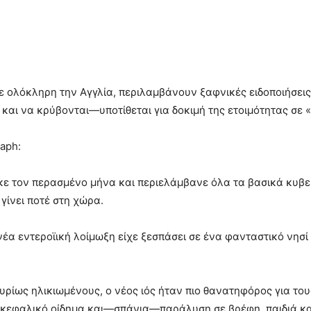
ε ολόκληρη την Αγγλία, περιλαμβάνουν ξαφνικές ειδοποιήσει
αι να κρύβονται—υποτίθεται για δοκιμή της ετοιμότητας σε «
aph:
κε τον περασμένο μήνα και περιελάμβανε όλα τα βασικά κυβε
γίνει ποτέ στη χώρα.
α εντεροϊική λοίμωξη είχε ξεσπάσει σε ένα φανταστικό νησί
υρίως ηλικιωμένους, ο νέος ιός ήταν πιο θανατηφόρος για τους
κεφαλικό οίδημα και—σπάνια—παράλυση σε βρέφη, παιδιά κα