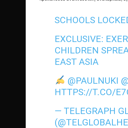
SCHOOLS LOCKED
EXCLUSIVE: EXE
CHILDREN SPRE
EAST ASIA
@PAULNUKI
@
HTTPS://T.CO/
— TELEGRAPH G
(@TELGLOBALHE