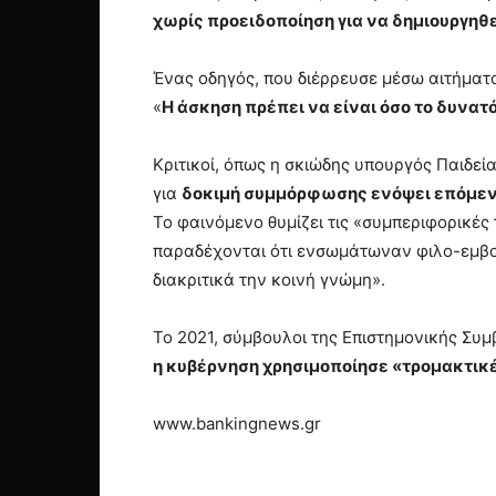
χωρίς προειδοποίηση για να δημιουργηθε
Ένας οδηγός, που διέρρευσε μέσω αιτήματο
«
Η άσκηση πρέπει να είναι όσο το δυνατό
Κριτικοί, όπως η σκιώδης υπουργός Παιδεία
για
δοκιμή συμμόρφωσης ενόψει επόμε
Το φαινόμενο θυμίζει τις «συμπεριφορικέ
παραδέχονται ότι ενσωμάτωναν φιλο-εμβο
διακριτικά την κοινή γνώμη».
Το 2021, σύμβουλοι της Επιστημονικής Συ
η κυβέρνηση χρησιμοποίησε «τρομακτικ
www.bankingnews.gr