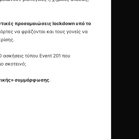
στικές προσομοιώσεις lockdown υπό το
πόρτες να φράζονται και τους γονείς να
κρίσης.
D ασκήσεις τύπου Event 201 που
ο σκοτεινό;
ρωτικής» συμμόρφωσης
.