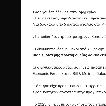
Ένας γονέας δήλωσε στην εφημερίδα:
«Ήταν εντελώς αιφνιδιαστικό και
προκάλεσ
Μια δασκάλα από δημοτικό σχολείο στα Mi
«Τα παιδιά ήταν τρομοκρατημένα. Κάποια 
Οι διευθυντές, δεσμευμένοι από κυβερνητ
μιας ευρύτερης πρωτοβουλίας «ανθεκτι
Οι αιφνιδιαστικές αυτές ασκήσεις
παραπέμ
Economic Forum και το Bill & Melinda Gat
Η άσκηση είχε προσομοιώσει καταρρεύσει
εφαρμόστηκαν αργότερα στην πραγματικό
Το 2025, οι «μυστικές» ασκήσεις του Υπου