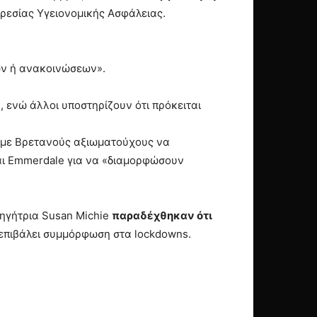
ηρεσίας Υγειονομικής Ασφάλειας.
ων ή ανακοινώσεων».
, ενώ άλλοι υποστηρίζουν ότι πρόκειται
— με Βρετανούς αξιωματούχους να
αι Emmerdale για να «διαμορφώσουν
θηγήτρια Susan Michie
παραδέχθηκαν ότι
 επιβάλει συμμόρφωση στα lockdowns.