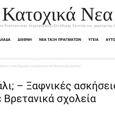
Κατοχικά Νεα
τα Εναλλακτικής πληροφόρησης,Ελεύθερης Ερευνας και χαρούμενης 
ΛΛΑΔΑ
ΔΙΕΘΝΗ
ΝΕΑ ΤΑΞΗ ΠΡΑΓΜΑΤΩΝ
ΥΓΕΙΑ
ΑΥΤ
ασκήσεις «πανδημικής ετοιμότητας» σε Βρετανικά σχολεία
άλι; – Ξαφνικές ασκήσε
ε Βρετανικά σχολεία