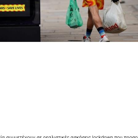
ία συμμετέχουν σε ρεαλιστικές ασκήσεις lockdown που προσομ