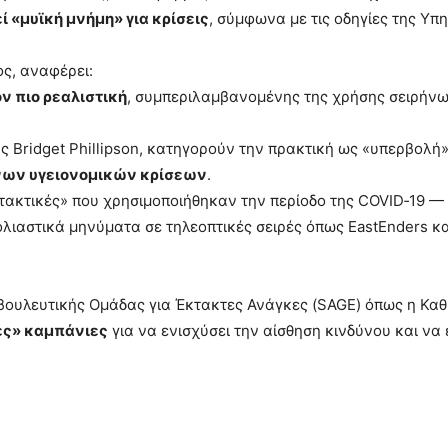
ί «μυϊκή μνήμη» για κρίσεις
, σύμφωνα με τις οδηγίες της Υπ
ς, αναφέρει:
ν πιο ρεαλιστική
, συμπεριλαμβανομένης της χρήσης σειρήν
ς Bridget Phillipson, κατηγορούν την πρακτική ως «υπερβολή»
νων υγειονομικών κρίσεων
.
ς τακτικές» που χρησιμοποιήθηκαν την περίοδο της COVID‑19 
λιαστικά μηνύματα σε τηλεοπτικές σειρές όπως EastEnders κ
μβουλευτικής Ομάδας για Έκτακτες Ανάγκες (SAGE) όπως η Κα
ές» καμπάνιες
για να ενισχύσει την αίσθηση κινδύνου και να