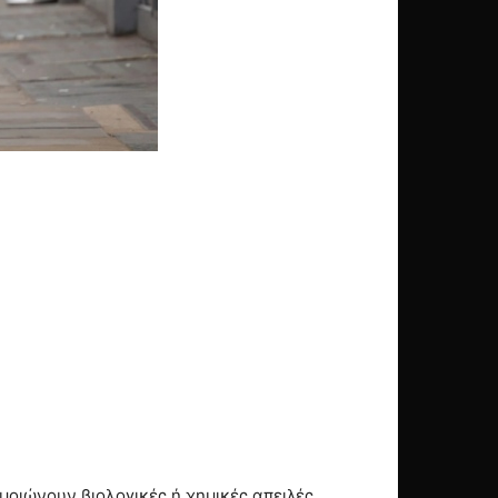
οιώνουν βιολογικές ή χημικές απειλές,