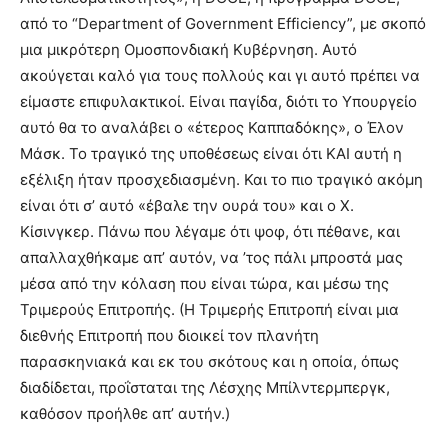
από το “Department of Government Efficiency”, με σκοπό
μια μικρότερη Ομοσπονδιακή Κυβέρνηση. Αυτό
ακούγεται καλό για τους πολλούς και γι αυτό πρέπει να
είμαστε επιφυλακτικοί. Είναι παγίδα, διότι το Υπουργείο
αυτό θα το αναλάβει ο «έτερος Καππαδόκης», ο Έλον
Μάσκ. Το τραγικό της υποθέσεως είναι ότι ΚΑΙ αυτή η
εξέλιξη ήταν προσχεδιασμένη. Και το πιο τραγικό ακόμη
είναι ότι σ’ αυτό «έβαλε την ουρά του» και ο Χ.
Κίσινγκερ. Πάνω που λέγαμε ότι ψοφ, ότι πέθανε, και
απαλλαχθήκαμε απ’ αυτόν, να ’τος πάλι μπροστά μας
μέσα από την κόλαση που είναι τώρα, και μέσω της
Τριμερούς Επιτροπής. (Η Τριμερής Επιτροπή είναι μια
διεθνής Επιτροπή που διοικεί τον πλανήτη
παρασκηνιακά και εκ του σκότους και η οποία, όπως
διαδίδεται, προΐσταται της Λέσχης Μπίλντερμπεργκ,
καθόσον προήλθε απ’ αυτήν.)