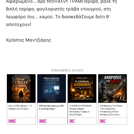
Αφιερωμένο… Βρε Ντόναλντ ΤΡΑΜΠαρίφα, βάλε τη
διπλή ταρίφα, φουλαριστός τράβα ντουγρού, στη
λεωφόρο του… xαμού. Το διασκεδάζουμε διότι θ’
αποτύχουν!
Χρήστος Μαντζιάρης
STRANGERS E-BOOKS