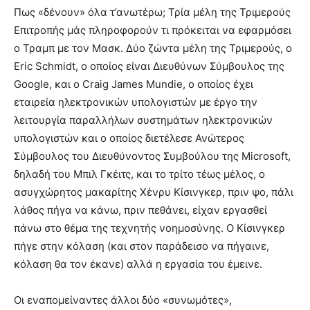
Πως «δένουν» όλα τ’ανωτέρω; Τρία μέλη της Τριμερούς
Επιτροπής μάς πληροφορούν τι πρόκειται να εφαρμόσει
ο Τραμπ με τον Μασκ. Δύο ζώντα μέλη της Τριμερούς, o
Eric Schmidt, ο οποίος είναι Διευθύνων Σύμβουλος της
Google, και o
Craig James Mundie, ο οποίος έχει
εταιρεία ηλεκτρονικών υπολογιστών με έργο την
λειτουργία παραλλήλων συστημάτων ηλεκτρονικών
υπολογιστών και ο οποίος διετέλεσε Ανώτερος
Σύμβουλος του Διευθύνοντος Συμβούλου της Microsoft,
δηλαδή του Μπιλ Γκέιτς, και το τρίτο τέως μέλος, ο
ασυγχώρητος μακαρίτης Χένρυ Κίσινγκερ, πριν ψο, πάλι
λάθος πήγα να κάνω, πριν πεθάνει, είχαν εργασθεί
πάνω στο θέμα της τεχνητής νοημοσύνης. Ο Κίσινγκερ
πήγε στην κόλαση (και στον παράδεισο να πήγαινε,
κόλαση θα τον έκανε) αλλά η εργασία του έμεινε.
Οι εναπομείναντες άλλοι δύο «συνωμότες»,