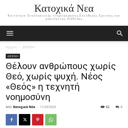
Κατοχικά Νεα
Κοινότητα Εναλλακτικής πληροφόρησης,Ελεύθερης Ερευνας και
χαρούμενης διάθεσης
Αρχική
ΔΙΕΘΝΗ
ΔΙΕΘΝΗ
Θέλουν ανθρώπους χωρίς
Θεό, χωρίς ψυχή. Νέος
«Θεός» η τεχνητή
νοημοσύνη
Από
Κατοχικά Νέα
-
11/29/2024
62
0