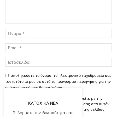
αποθηκεύστε το όνομα, το ηλεκτρονικό ταχυδρομείο και
τον ιστότοπό μου σε αυτό το πρόγραμμα περιήγησης για την
επόμενη φορά που θα σχολιάσω.
Χρησιμοποιώντας αυτό το έντυπο συμφωνείτε με την
KATOXIKA NEA
αποθήκευση και χειρισμό των δεδομένων σας από αυτόν
τον ιστότοπο..Διαβάστε του ορους χρήσης της σελίδας
Σεβόμαστε την ιδιωτικότητά σας
μας
*