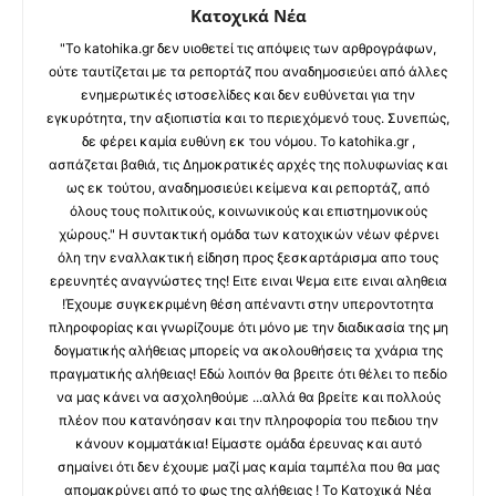
Κατοχικά Νέα
"Το katohika.gr δεν υιοθετεί τις απόψεις των αρθρογράφων,
ούτε ταυτίζεται με τα ρεπορτάζ που αναδημοσιεύει από άλλες
ενημερωτικές ιστοσελίδες και δεν ευθύνεται για την
εγκυρότητα, την αξιοπιστία και το περιεχόμενό τους. Συνεπώς,
δε φέρει καμία ευθύνη εκ του νόμου. Το katohika.gr ,
ασπάζεται βαθιά, τις Δημοκρατικές αρχές της πολυφωνίας και
ως εκ τούτου, αναδημοσιεύει κείμενα και ρεπορτάζ, από
όλους τους πολιτικούς, κοινωνικούς και επιστημονικούς
χώρους." Η συντακτική ομάδα των κατοχικών νέων φέρνει
όλη την εναλλακτική είδηση προς ξεσκαρτάρισμα απο τους
ερευνητές αναγνώστες της! Ειτε ειναι Ψεμα ειτε ειναι αληθεια
!Έχουμε συγκεκριμένη θέση απέναντι στην υπεροντοτητα
πληροφορίας και γνωρίζουμε ότι μόνο με την διαδικασία της μη
δογματικής αλήθειας μπορείς να ακολουθήσεις τα χνάρια της
πραγματικής αλήθειας! Εδώ λοιπόν θα βρειτε ότι θέλει το πεδίο
να μας κάνει να ασχοληθούμε ...αλλά θα βρείτε και πολλούς
πλέον που κατανόησαν και την πληροφορία του πεδιου την
κάνουν κομματάκια! Είμαστε ομάδα έρευνας και αυτό
σημαίνει ότι δεν έχουμε μαζί μας καμία ταμπέλα που θα μας
απομακρύνει από το φως της αλήθειας ! Το Κατοχικά Νέα