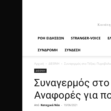
Κοινότη
ΡΟΉ ΕΙΔΉΣΕΩΝ
STRANGER-VOICE
Ε
ΣΥΝΔΡΟΜΗ
ΣΥΝΔΕΣΗ
Αρχική
ΔΙΕΘΝΗ
Συναγερμός στο Τέξας: Πυροβολισ
ΔΙΕΘΝΗ
Συναγερμός στο
Αναφορές για π
Από
Κατοχικά Νέα
-
10/06/2021