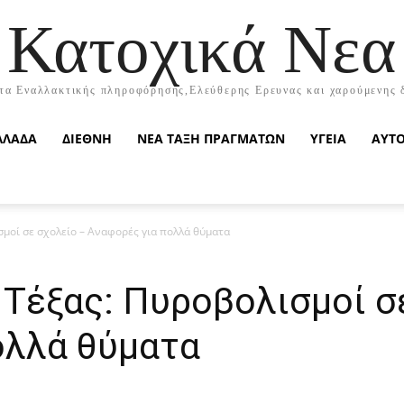
Κατοχικά Νεα
τα Εναλλακτικής πληροφόρησης,Ελεύθερης Ερευνας και χαρούμενης 
ΛΛΑΔΑ
ΔΙΕΘΝΗ
ΝΕΑ ΤΑΞΗ ΠΡΑΓΜΑΤΩΝ
ΥΓΕΙΑ
ΑΥΤ
μοί σε σχολείο – Αναφορές για πολλά θύματα
 Τέξας: Πυροβολισμοί σ
ολλά θύματα