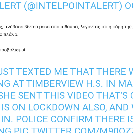
ALERT (@INTELPOINTALERT)
O
ας, ανέβασε βίντεο μέσα από αίθουσα, λέγοντας ότι η κόρη της
το πλάνο.
υροβολισμοί.
UST TEXTED ME THAT THERE 
G AT TIMBERVIEW H.S. IN MAN
SHE SENT THIS VIDEO THAT’S 
IS ON LOCKDOWN ALSO, AND 
IN. POLICE CONFIRM THERE I
ING
PIC.TWITTER.COM/M90QZ