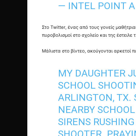
— INTEL POINT 
Στο Twitter, ένας από τους γονείς μαθήτρι
πυροβολισμοί στο σχολείο και της έστειλε 
Μάλιστα στο βίντεο, ακούγονται αρκετοί π
MY DAUGHTER J
SCHOOL SHOOTIN
ARLINGTON, TX. 
NEARBY SCHOOL 
SIRENS RUSHING 
SHOOTER. PRAY