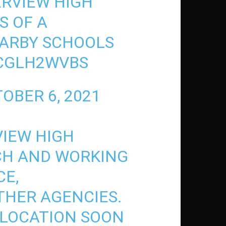
ERVIEW HIGH
S OF A
EARBY SCHOOLS
8CGLH2WVBS
OBER 6, 2021
VIEW HIGH
CH AND WORKING
CE,
HER AGENCIES.
 LOCATION SOON