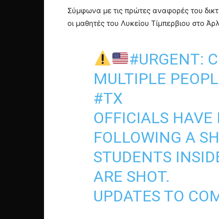
Σύμφωνα με τις πρώτες αναφορές του δικτ
οι μαθητές του Λυκείου Τίμπερβιου στο Άρ
#URGENT
: 
MULTIPLE PEOPL
#TX
OFFICIALS HAVE
FOLLOWING A SH
STUDENTS INSID
ARE SHOT.
UPDATES TO CO