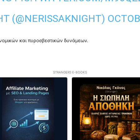
HT (@NERISSAKNIGHT)
OCTOBE
υνομικών και πυροσβεστικών δυνάμεων.
STRANGERS E-BOOKS