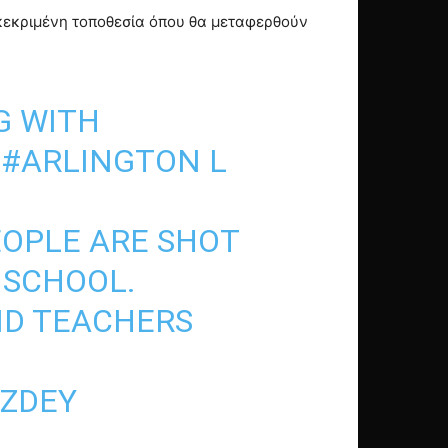
γκεκριμένη τοποθεσία όπου θα μεταφερθούν
G WITH
S
#ARLINGTON
L
EOPLE ARE SHOT
HSCHOOL.
ND TEACHERS
YZDEY