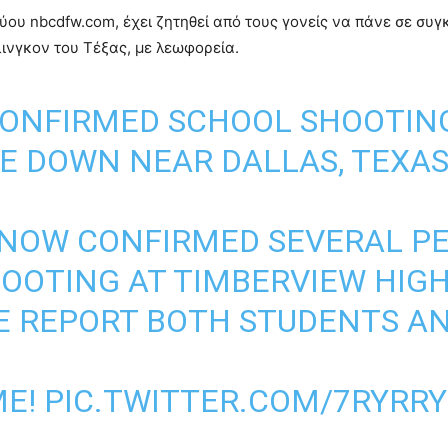
ύου nbcdfw.com, έχει ζητηθεί από τους γονείς να πάνε σε συ
λινγκον του Τέξας, με λεωφορεία.
CONFIRMED SCHOOL SHOOTIN
E DOWN NEAR DALLAS, TEXA
 NOW CONFIRMED SEVERAL P
OOTING AT TIMBERVIEW HIG
E REPORT BOTH STUDENTS A
ME!
PIC.TWITTER.COM/7RYRR