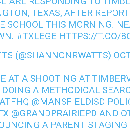
CE ARE RESPONDING TO TIMB
NGTON, TEXAS, AFTER REPORT
E SCHOOL THIS MORNING. N
WN.
#TXLEGE
HTTPS://T.CO/
TTS (@SHANNONRWATTS)
OCT
E AT A SHOOTING AT TIMBER
E DOING A METHODICAL SEAR
ATFHQ
@MANSFIELDISD
POLI
TX
@GRANDPRAIRIEPD
AND OT
OUNCING A PARENT STAGING