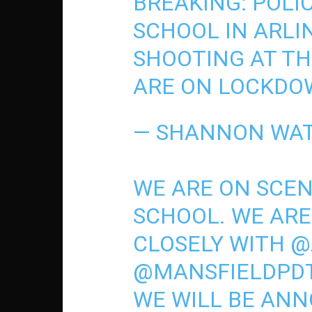
BREAKING: POLI
SCHOOL IN ARLI
SHOOTING AT TH
ARE ON LOCKDO
— SHANNON WA
WE ARE ON SCEN
SCHOOL. WE AR
CLOSELY WITH
@
@MANSFIELDPD
WE WILL BE ANN