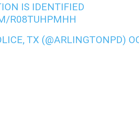
ON IS IDENTIFIED
OM/R08TUHPMHH
LICE, TX (@ARLINGTONPD)
O