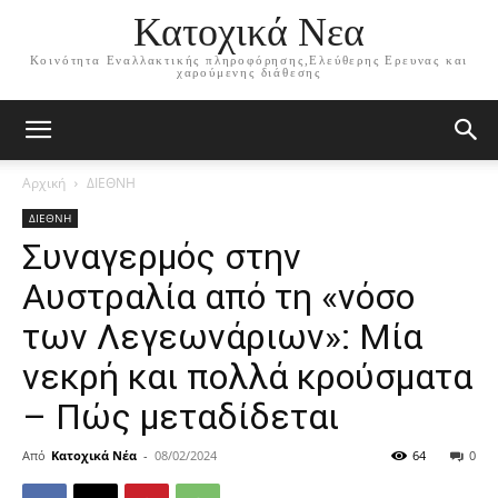
Κατοχικά Νεα
Κοινότητα Εναλλακτικής πληροφόρησης,Ελεύθερης Ερευνας και
χαρούμενης διάθεσης
Αρχική
ΔΙΕΘΝΗ
ΔΙΕΘΝΗ
Συναγερμός στην
Αυστραλία από τη «νόσο
των Λεγεωνάριων»: Μία
νεκρή και πολλά κρούσματα
– Πώς μεταδίδεται
Από
Κατοχικά Νέα
-
08/02/2024
64
0