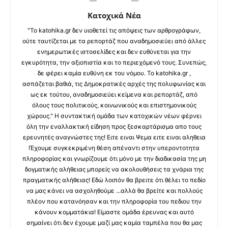
Κατοχικά Νέα
"Το katohika.gr δεν υιοθετεί τις απόψεις των αρθρογράφων,
ούτε ταυτίζεται με τα ρεπορτάζ που αναδημοσιεύει από άλλες
ενημερωτικές ιστοσελίδες και δεν ευθύνεται για την
εγκυρότητα, την αξιοπιστία και το περιεχόμενό τους. Συνεπώς,
δε φέρει καμία ευθύνη εκ του νόμου. Το katohika.gr ,
ασπάζεται βαθιά, τις Δημοκρατικές αρχές της πολυφωνίας και
ως εκ τούτου, αναδημοσιεύει κείμενα και ρεπορτάζ, από
όλους τους πολιτικούς, κοινωνικούς και επιστημονικούς
χώρους." Η συντακτική ομάδα των κατοχικών νέων φέρνει
όλη την εναλλακτική είδηση προς ξεσκαρτάρισμα απο τους
ερευνητές αναγνώστες της! Ειτε ειναι Ψεμα ειτε ειναι αληθεια
!Έχουμε συγκεκριμένη θέση απέναντι στην υπεροντοτητα
πληροφορίας και γνωρίζουμε ότι μόνο με την διαδικασία της μη
δογματικής αλήθειας μπορείς να ακολουθήσεις τα χνάρια της
πραγματικής αλήθειας! Εδώ λοιπόν θα βρειτε ότι θέλει το πεδίο
να μας κάνει να ασχοληθούμε ...αλλά θα βρείτε και πολλούς
πλέον που κατανόησαν και την πληροφορία του πεδιου την
κάνουν κομματάκια! Είμαστε ομάδα έρευνας και αυτό
σημαίνει ότι δεν έχουμε μαζί μας καμία ταμπέλα που θα μας