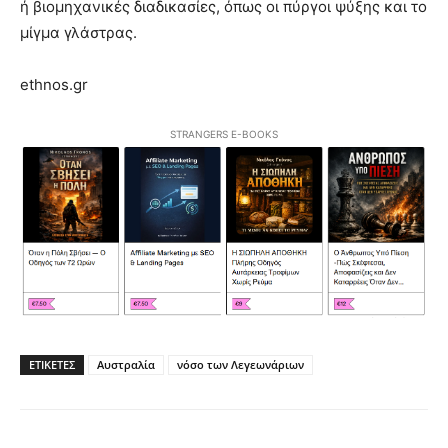
ή βιομηχανικές διαδικασίες, όπως οι πύργοι ψύξης και το
μίγμα γλάστρας.
ethnos.gr
STRANGERS E-BOOKS
ΕΤΙΚΕΤΕΣ
Αυστραλία
νόσο των Λεγεωνάριων