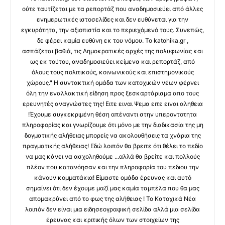
ούτε ταυτίζεται με τα ρεπορτάζ που αναδημοσιεύει από άλλες
ενημερωτικές ιστοσελίδες και δεν ευθύνεται για την
εγκυρότητα, την αξιοπιστία και το περιεχόμενό τους. Συνεπώς,
δε φέρει καμία ευθύνη εκ του νόμου. Το katohika.gr ,
ασπάζεται βαθιά, τις Δημοκρατικές αρχές της πολυφωνίας και
ως εκ τούτου, αναδημοσιεύει κείμενα και ρεπορτάζ, από
όλους τους πολιτικούς, κοινωνικούς και επιστημονικούς
χώρους." Η συντακτική ομάδα των κατοχικών νέων φέρνει
όλη την εναλλακτική είδηση προς ξεσκαρτάρισμα απο τους
ερευνητές αναγνώστες της! Ειτε ειναι Ψεμα ειτε ειναι αληθεια
!Έχουμε συγκεκριμένη θέση απέναντι στην υπεροντοτητα
πληροφορίας και γνωρίζουμε ότι μόνο με την διαδικασία της μη
δογματικής αλήθειας μπορείς να ακολουθήσεις τα χνάρια της
πραγματικής αλήθειας! Εδώ λοιπόν θα βρειτε ότι θέλει το πεδίο
να μας κάνει να ασχοληθούμε ...αλλά θα βρείτε και πολλούς
πλέον που κατανόησαν και την πληροφορία του πεδιου την
κάνουν κομματάκια! Είμαστε ομάδα έρευνας και αυτό
σημαίνει ότι δεν έχουμε μαζί μας καμία ταμπέλα που θα μας
απομακρύνει από το φως της αλήθειας ! Το Κατοχικά Νέα
λοιπόν δεν είναι μια ειδησεογραφική σελίδα αλλά μια σελίδα
έρευνας και κριτικής όλων των στοιχείων της